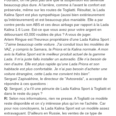
Pourtant, on ne peut pas dire que la suspension est devenue
beaucoup plus dure. A l'arrière, comme à l'avant le confort est
préservée, même sur les routes de Togliatti. Résultat, la Lada
Kalina Sport est plus sympathique (aussi bien extérieurement
qu'intérieurement) et est beaucoup plus maniable. Elle a par
contre perdu son ABS et ces deux airbags par rapport à la Lada
Kalina 1.6 Luxe. Est-ce que vous avez pour votre argent en
déboursant 43,000 roubles de plus ? A vous de juger.
Artem Ringue est l'heureux propriétaire d'une Lada Kalina Sport :
"J'aime beaucoup cette voiture. J'ai conduit tous les modèles de
VAZ, y compris la Samara, la Priora et la Kalina normale. A mon
avis la Kalina Sport est le meilleur produit actuel de la gamme
Lada. Il m'a juste fallu installer un autoradio. Elle n'a besoin de
rien d'autre. Elle est plus rapide qu'une Lada Priora et son
habitacle est plus confortable. Je n'ai pas besoin d'acheter une
voiture étrangère, cette Lada me convient très bien"
.
Sergueï Zapivakhine, le directeur de "Avtosreda", a accepté de
répondre à ces questions :
Q:
Sergueï, y'a-t'il une pénurie de Lada Kalina Sport à Togliatti et
dans le reste du pays ?
R:
Selon nos informations, rien ne presse. A Togliatti ce modèle
reste disponible et on s'y intéresse plus qu'on ne l'achète. Car
pour nos concitoyens, la Lada Kalina Sport est un modèle assez
extravaguant. D'ailleurs en Russie, les ventes de ce type de