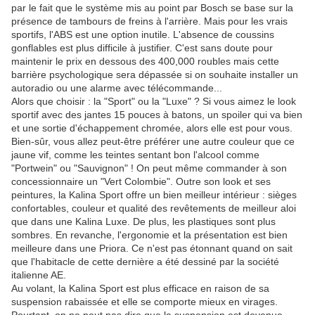
par le fait que le système mis au point par Bosch se base sur la
présence de tambours de freins à l'arrière. Mais pour les vrais
sportifs, l'ABS est une option inutile. L'absence de coussins
gonflables est plus difficile à justifier. C'est sans doute pour
maintenir le prix en dessous des 400,000 roubles mais cette
barrière psychologique sera dépassée si on souhaite installer un
autoradio ou une alarme avec télécommande...
Alors que choisir : la "Sport" ou la "Luxe" ? Si vous aimez le look
sportif avec des jantes 15 pouces à batons, un spoiler qui va bien
et une sortie d'échappement chromée, alors elle est pour vous.
Bien-sûr, vous allez peut-être préférer une autre couleur que ce
jaune vif, comme les teintes sentant bon l'alcool comme
"Portwein" ou "Sauvignon" ! On peut même commander à son
concessionnaire un "Vert Colombie". Outre son look et ses
peintures, la Kalina Sport offre un bien meilleur intérieur : sièges
confortables, couleur et qualité des revêtements de meilleur aloi
que dans une Kalina Luxe. De plus, les plastiques sont plus
sombres. En revanche, l'ergonomie et la présentation est bien
meilleure dans une Priora. Ce n'est pas étonnant quand on sait
que l'habitacle de cette dernière a été dessiné par la société
italienne AE.
Au volant, la Kalina Sport est plus efficace en raison de sa
suspension rabaissée et elle se comporte mieux en virages.