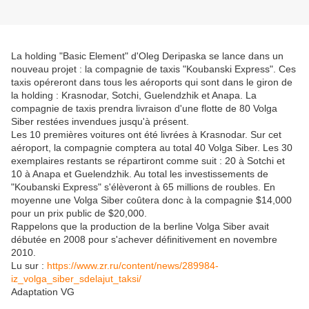
La holding "Basic Element" d'Oleg Deripaska se lance dans un
nouveau projet : la compagnie de taxis "Koubanski Express". Ces
taxis opéreront dans tous les aéroports qui sont dans le giron de
la holding : Krasnodar, Sotchi, Guelendzhik et Anapa. La
compagnie de taxis prendra livraison d'une flotte de 80 Volga
Siber restées invendues jusqu'à présent.
Les 10 premières voitures ont été livrées à Krasnodar. Sur cet
aéroport, la compagnie comptera au total 40 Volga Siber. Les 30
exemplaires restants se répartiront comme suit : 20 à Sotchi et
10 à Anapa et Guelendzhik. Au total les investissements de
"Koubanski Express" s'élèveront à 65 millions de roubles. En
moyenne une Volga Siber coûtera donc à la compagnie $14,000
pour un prix public de $20,000.
Rappelons que la production de la berline Volga Siber avait
débutée en 2008 pour s'achever définitivement en novembre
2010.
Lu sur :
https://www.zr.ru/content/news/289984-
iz_volga_siber_sdelajut_taksi/
Adaptation VG