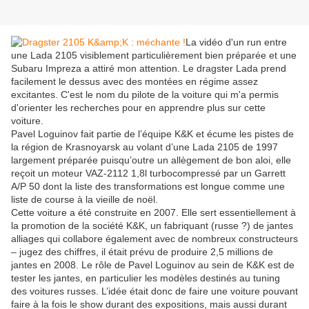
La vidéo d'un run entre
une Lada 2105 visiblement particulièrement bien préparée et une
Subaru Impreza a attiré mon attention. Le dragster Lada prend
facilement le dessus avec des montées en régime assez
excitantes. C'est le nom du pilote de la voiture qui m'a permis
d'orienter les recherches pour en apprendre plus sur cette
voiture.
Pavel Loguinov fait partie de l’équipe K&K et écume les pistes de
la région de Krasnoyarsk au volant d’une Lada 2105 de 1997
largement préparée puisqu’outre un allègement de bon aloi, elle
reçoit un moteur VAZ-2112 1,8l turbocompressé par un Garrett
A/P 50 dont la liste des transformations est longue comme une
liste de course à la vieille de noël.
Cette voiture a été construite en 2007. Elle sert essentiellement à
la promotion de la société K&K, un fabriquant (russe ?) de jantes
alliages qui collabore également avec de nombreux constructeurs
– jugez des chiffres, il était prévu de produire 2,5 millions de
jantes en 2008. Le rôle de Pavel Loguinov au sein de K&K est de
tester les jantes, en particulier les modèles destinés au tuning
des voitures russes. L’idée était donc de faire une voiture pouvant
faire à la fois le show durant des expositions, mais aussi durant