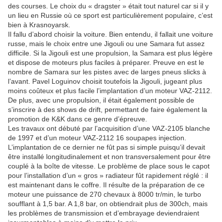
des courses. Le choix du « dragster » était tout naturel car si il y
un lieu en Russie où ce sport est particulièrement populaire, c’est
bien à Krasnoyarsk.
Il fallu d’abord choisir la voiture. Bien entendu, il fallait une voiture
russe, mais le choix entre une Jigouli ou une Samara fut assez
difficile. Si la Jigouli est une propulsion, la Samara est plus légère
et dispose de moteurs plus faciles à préparer. Preuve en est le
nombre de Samara sur les pistes avec de larges pneus slicks à
l’avant. Pavel Loguinov choisit toutefois la Jigouli, jugeant plus
moins coûteux et plus facile l’implantation d’un moteur VAZ-2112.
De plus, avec une propulsion, il était également possible de
s’inscrire à des shows de drift, permettant de faire également la
promotion de K&K dans ce genre d’épreuve.
Les travaux ont débuté par l’acquisition d’une VAZ-2105 blanche
de 1997 et d’un moteur VAZ-2112 16 soupapes injection.
L’implantation de ce dernier ne fût pas si simple puisqu’il devait
être installé longitudinalement et non transversalement pour être
couplé à la boîte de vitesse. Le problème de place sous le capot
pour l’installation d’un « gros » radiateur fût rapidement réglé : il
est maintenant dans le coffre. Il résulte de la préparation de ce
moteur une puissance de 270 chevaux à 8000 tr/min, le turbo
soufflant à 1,5 bar. A 1,8 bar, on obtiendrait plus de 300ch, mais
les problèmes de transmission et d’embrayage deviendraient