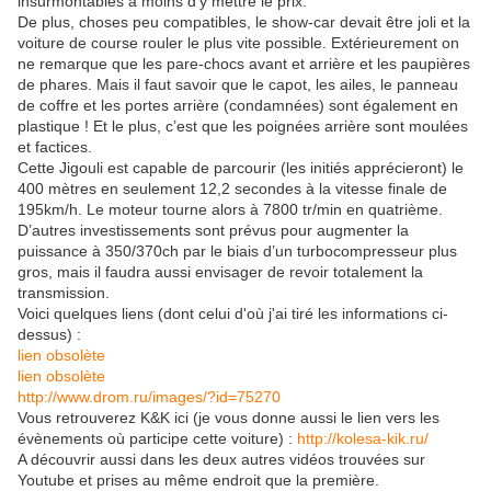
insurmontables à moins d’y mettre le prix.
De plus, choses peu compatibles, le show-car devait être joli et la
voiture de course rouler le plus vite possible. Extérieurement on
ne remarque que les pare-chocs avant et arrière et les paupières
de phares. Mais il faut savoir que le capot, les ailes, le panneau
de coffre et les portes arrière (condamnées) sont également en
plastique ! Et le plus, c’est que les poignées arrière sont moulées
et factices.
Cette Jigouli est capable de parcourir (les initiés apprécieront) le
400 mètres en seulement 12,2 secondes à la vitesse finale de
195km/h. Le moteur tourne alors à 7800 tr/min en quatrième.
D’autres investissements sont prévus pour augmenter la
puissance à 350/370ch par le biais d’un turbocompresseur plus
gros, mais il faudra aussi envisager de revoir totalement la
transmission.
Voici quelques liens (dont celui d'où j'ai tiré les informations ci-
dessus) :
lien obsolète
lien obsolète
http://www.drom.ru/images/?id=75270
Vous retrouverez K&K ici (je vous donne aussi le lien vers les
évènements où participe cette voiture) :
http://kolesa-kik.ru/
A découvrir aussi dans les deux autres vidéos trouvées sur
Youtube et prises au même endroit que la première.