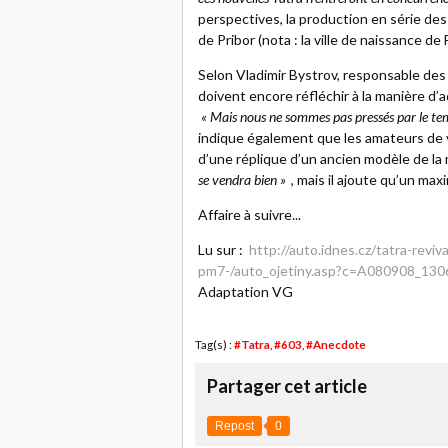
perspectives, la production en série des
de Pribor (nota : la ville de naissance de
Selon Vladimir Bystrov, responsable des 
doivent encore réfléchir à la manière d
« Mais nous ne sommes pas pressés par le tem
indique également que les amateurs de 
d’une réplique d’un ancien modèle de la
se vendra bien »
, mais il ajoute qu’un m
Affaire à suivre...
Lu sur :
http://auto.idnes.cz/tatra-reviv
pm7-/auto_ojetiny.asp?c=A080908_1306
Adaptation VG
Tag(s) :
#Tatra
,
#603
,
#Anecdote
Partager cet article
Repost
0