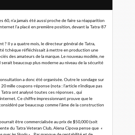
s 60, n’a jamais été aussi proche de faire sa réapparition
nternet l’a placé en première position, devant la Tatra-87
 ? Il y a quatre mois, le directeur général de Tatra,
été tchèque réfléchissait à mettre en production une
éciés des amateurs de la marque. Le nouveau modèle, ne
: il serait beaucoup plus moderne au niveau de la sécurité
 consultation a donc été organisée. Outre le sondage sur
20 mille coupons-réponse (nota : l'article n'indique pas
e Tatra ont analysé toutes ces réponses , qui
 internet. Ce chiffre impressionnant prouve que le
considéré par beaucoup comme l’âme de la construction
 pourrait être commercialisée au prix de $50,000 (soit
ente du Tatra Veteran Club, Alena Cipova pense que
«
e avec les Skoda »
. Par manque de rentabilité et de