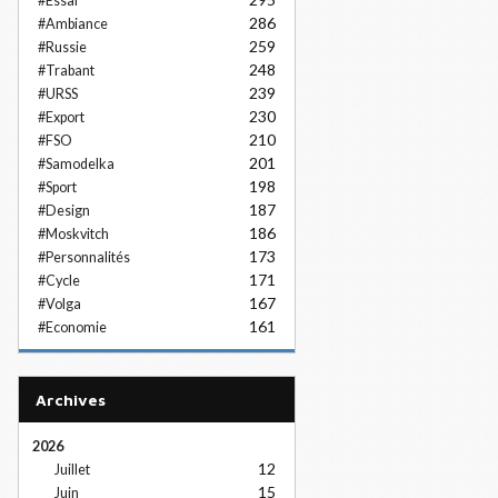
#Essai
286
#Ambiance
259
#Russie
248
#Trabant
239
#URSS
230
#Export
210
#FSO
201
#Samodelka
198
#Sport
187
#Design
186
#Moskvitch
173
#Personnalités
171
#Cycle
167
#Volga
161
#Economie
Archives
2026
12
Juillet
15
Juin