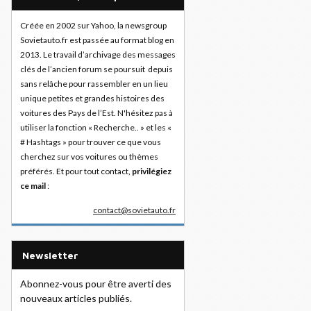
Créée en 2002 sur Yahoo, la newsgroup
Sovietauto.fr est passée au format blog en
2013. Le travail d’archivage des messages
clés de l’ancien forum se poursuit depuis
sans relâche pour rassembler en un lieu
unique petites et grandes histoires des
voitures des Pays de l’Est. N'hésitez pas à
utiliser la fonction « Recherche.. » et les «
# Hashtags » pour trouver ce que vous
cherchez sur vos voitures ou thèmes
préférés. Et pour tout contact,
privilégiez
ce mail
:
contact@sovietauto.fr
Newsletter
Abonnez-vous pour être averti des
nouveaux articles publiés.