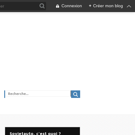
Connexion
+
Créer mon blog
Sovietauto, c'est quoi ?