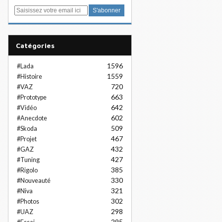
E
m
a
i
Catégories
l
1596
#Lada
1559
#Histoire
720
#VAZ
663
#Prototype
642
#Vidéo
602
#Anecdote
509
#Skoda
467
#Projet
432
#GAZ
427
#Tuning
385
#Rigolo
330
#Nouveauté
321
#Niva
302
#Photos
298
#UAZ
295