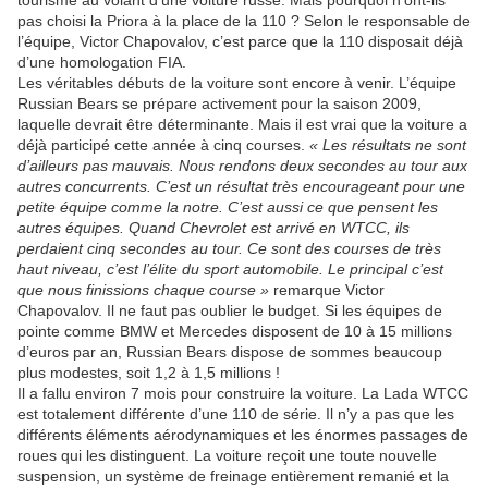
tourisme au volant d’une voiture russe. Mais pourquoi n’ont-ils
pas choisi la Priora à la place de la 110 ? Selon le responsable de
l’équipe, Victor Chapovalov, c’est parce que la 110 disposait déjà
d’une homologation FIA.
Les véritables débuts de la voiture sont encore à venir. L’équipe
Russian Bears se prépare activement pour la saison 2009,
laquelle devrait être déterminante. Mais il est vrai que la voiture a
déjà participé cette année à cinq courses.
« Les résultats ne sont
d’ailleurs pas mauvais. Nous rendons deux secondes au tour aux
autres concurrents. C’est un résultat très encourageant pour une
petite équipe comme la notre. C’est aussi ce que pensent les
autres équipes. Quand Chevrolet est arrivé en WTCC, ils
perdaient cinq secondes au tour. Ce sont des courses de très
haut niveau, c’est l’élite du sport automobile. Le principal c’est
que nous finissions chaque course »
remarque Victor
Chapovalov. Il ne faut pas oublier le budget. Si les équipes de
pointe comme BMW et Mercedes disposent de 10 à 15 millions
d’euros par an, Russian Bears dispose de sommes beaucoup
plus modestes, soit 1,2 à 1,5 millions !
Il a fallu environ 7 mois pour construire la voiture. La Lada WTCC
est totalement différente d’une 110 de série. Il n’y a pas que les
différents éléments aérodynamiques et les énormes passages de
roues qui les distinguent. La voiture reçoit une toute nouvelle
suspension, un système de freinage entièrement remanié et la