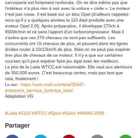
carrosserie est fortement renforcée. On ne dira même pas que
l’intérieur n’a plus rien à voir avec la voiture « civile ». Le moteur
n’est pas russe. Il est basé sur un bloc Opel (d’ailleurs rappelez-
vous qu’il y a quelques années la 110 était produite avec une
moteur Opel 2,0l). Après préparation, il développe 270ch à
8500tr/min et ce sans l’apport d’un turbocompresseur. Mais il
s’avère que ces 270 chevaux ne sont pas suffisants. Les
concurrents ont 15 chevaux de plus, et peuvent dans les lignes
droites rouler à 10/12km/h de plus. Mais on ne peut pas espérer
tirer plus de chevaux de ce moteur. Il n’y a que sur certaines
courses qu'il peut espérer faire jeu égal avec les meilleurs.
Le prix de la Lada WTCC est raisonnable. Elle vaut aux alentours
de 350,000 euros. C’est beaucoup certes, mais pas tant que
cela, finalement !
Lu sur :
https://auto.mail.ru/article/26447-
pokazana_samaya_bystraya_lada/
Adaptation VG
#Lada
#2110
#WTCC
#Sport
#Salon
#MMAS-2008
Partager