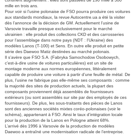
continent augmentent : elles sont passées de 190 mille à 300
mille en trois ans.
Pour voir si l’usine polonaise de FSO pourra produire ces voitures
aux standards mondiaux, la revue Autocentre.ua a été la visiter
dès l’annonce de la décision de GM. Actuellement l’usine de
Varsovie travaille presque exclusivement pour le marché
ukrainien : elle produit des collections CKD et des carrosseries
pour l’assemblage dans notre pays (NDT : l'Ukraine) des
modèles Lanos (T-100) et Sens. En outre elle produit en petite
série des Daewoo Matiz destinées au marché polonais.
Il s’avère que FSO S.A. (Fabryka Samochodow Osobowych,
c'est-à-dire usine de voitures particulières) est un site de
montage moderne aux normes européennes, littéralement
capable de produire une voiture à partir d’une feuille de métal. De
plus, l’usine ne fabrique pas elle-même ses composants : comme
la majorité des sites de production actuels, la plupart des
composants proviennent déjà assemblés de fournisseurs
extérieurs (ou sont assemblés sur site par des employés de ces
fournisseurs). De plus, les sous-traitants des pièces de Lanos
sont des anciennes sociétés mixtes coréo-polonaises (voir le
schéma), appartenant à FSO. Ainsi le taux d’intégration locale
pour la production de la Lanos en Pologne atteint 68%.
L’arrivé dès 1996 à Varsovie de la production de modèles
Daewoo a entraîné une modernisation radicale de l’entreprise.