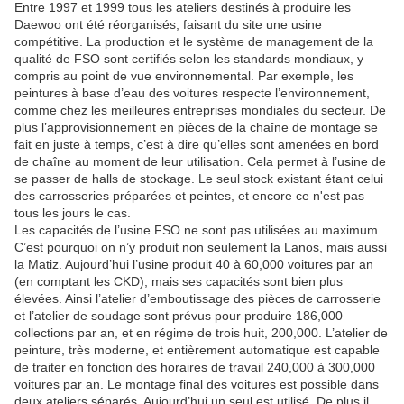
Entre 1997 et 1999 tous les ateliers destinés à produire les
Daewoo ont été réorganisés, faisant du site une usine
compétitive. La production et le système de management de la
qualité de FSO sont certifiés selon les standards mondiaux, y
compris au point de vue environnemental. Par exemple, les
peintures à base d’eau des voitures respecte l’environnement,
comme chez les meilleures entreprises mondiales du secteur. De
plus l’approvisionnement en pièces de la chaîne de montage se
fait en juste à temps, c’est à dire qu’elles sont amenées en bord
de chaîne au moment de leur utilisation. Cela permet à l’usine de
se passer de halls de stockage. Le seul stock existant étant celui
des carrosseries préparées et peintes, et encore ce n'est pas
tous les jours le cas.
Les capacités de l’usine FSO ne sont pas utilisées au maximum.
C’est pourquoi on n’y produit non seulement la Lanos, mais aussi
la Matiz. Aujourd’hui l’usine produit 40 à 60,000 voitures par an
(en comptant les CKD), mais ses capacités sont bien plus
élevées. Ainsi l’atelier d’emboutissage des pièces de carrosserie
et l’atelier de soudage sont prévus pour produire 186,000
collections par an, et en régime de trois huit, 200,000. L’atelier de
peinture, très moderne, et entièrement automatique est capable
de traiter en fonction des horaires de travail 240,000 à 300,000
voitures par an. Le montage final des voitures est possible dans
deux ateliers séparés. Aujourd’hui un seul est utilisé. De plus il