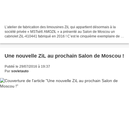
L’atelier de fabrication des limousines ZiL qui appartient désormais à la
société privée « MSTsé6 AMOZIL » a présenté au Salon de Moscou un
cabriolet ZiL-410441 fabriqué en 2016 ! C’est le cinquième exemplaire de ce
rare cabriolet, les trois premiers...
Une nouvelle ZiL au prochain Salon de Moscou !
Publié le 29/07/2016 à 19:37
Par
sovietauto