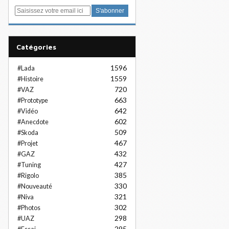
E
m
a
i
Catégories
l
1596
#Lada
1559
#Histoire
720
#VAZ
663
#Prototype
642
#Vidéo
602
#Anecdote
509
#Skoda
467
#Projet
432
#GAZ
427
#Tuning
385
#Rigolo
330
#Nouveauté
321
#Niva
302
#Photos
298
#UAZ
295