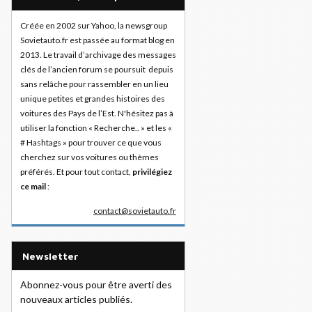
Créée en 2002 sur Yahoo, la newsgroup
Sovietauto.fr est passée au format blog en
2013. Le travail d’archivage des messages
clés de l’ancien forum se poursuit depuis
sans relâche pour rassembler en un lieu
unique petites et grandes histoires des
voitures des Pays de l’Est. N'hésitez pas à
utiliser la fonction « Recherche.. » et les «
# Hashtags » pour trouver ce que vous
cherchez sur vos voitures ou thèmes
préférés. Et pour tout contact,
privilégiez
ce mail
:
contact@sovietauto.fr
Newsletter
Abonnez-vous pour être averti des
nouveaux articles publiés.