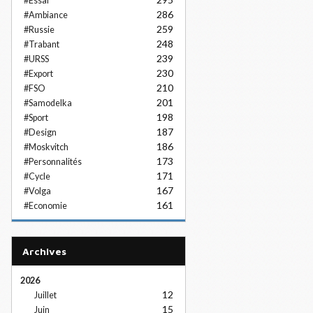
#Essai
286
#Ambiance
259
#Russie
248
#Trabant
239
#URSS
230
#Export
210
#FSO
201
#Samodelka
198
#Sport
187
#Design
186
#Moskvitch
173
#Personnalités
171
#Cycle
167
#Volga
161
#Economie
Archives
2026
12
Juillet
15
Juin