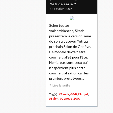
Yeti de série ?
13 Février 2009
Selon toutes
vraisemblances, Skoda
présentera la version série
de son crossover Yeti au
prochain Salon de Genève.
Ce modèle devrait être
commercialisé pour l'été.
Nombreux sont ceux qui
n'espéraient plus cette
commercialisation car, les
premiers prototypes...
Lire la suite
Tag(s) :
#Skoda
,
#Yeti
,
#Projet
,
#Salon
,
#Genève-2009