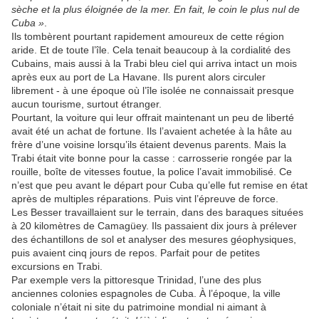
sèche et la plus éloignée de la mer. En fait, le coin le plus nul de
Cuba »
.
Ils tombèrent pourtant rapidement amoureux de cette région
aride. Et de toute l’île. Cela tenait beaucoup à la cordialité des
Cubains, mais aussi à la Trabi bleu ciel qui arriva intact un mois
après eux au port de La Havane. Ils purent alors circuler
librement - à une époque où l’île isolée ne connaissait presque
aucun tourisme, surtout étranger.
Pourtant, la voiture qui leur offrait maintenant un peu de liberté
avait été un achat de fortune. Ils l’avaient achetée à la hâte au
frère d’une voisine lorsqu’ils étaient devenus parents. Mais la
Trabi était vite bonne pour la casse : carrosserie rongée par la
rouille, boîte de vitesses foutue, la police l’avait immobilisé. Ce
n’est que peu avant le départ pour Cuba qu’elle fut remise en état
après de multiples réparations. Puis vint l’épreuve de force.
Les Besser travaillaient sur le terrain, dans des baraques situées
à 20 kilomètres de Camagüey. Ils passaient dix jours à prélever
des échantillons de sol et analyser des mesures géophysiques,
puis avaient cinq jours de repos. Parfait pour de petites
excursions en Trabi.
Par exemple vers la pittoresque Trinidad, l’une des plus
anciennes colonies espagnoles de Cuba. À l’époque, la ville
coloniale n’était ni site du patrimoine mondial ni aimant à