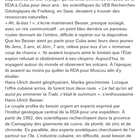
RDA à Cuba pour deux ans : les scientifiques du VEB Recherches
Géologiques de Freiberg, en Saxe, devaient y trouver des
ressources naturelles.
« Ah, là-bas ! »
, s’écrie maintenant Besser, presque soulagé,
avec un rire communicatif : un point bleu derrière un panneau
routier donnant de l’ombre, difficile à repérer sur la diapositive.
Que les Besser aient pu partir pour Cuba avec leurs deux jeunes
fils Jens, 3 ans, et Jörn, 7 ans, relève pour eux d’un « immense
coup de chance ». Ils avaient toujours aimé le lointain que l’État-
espion refusait si obstinément à ses citoyens. Aujourd’hui, ils
voyagent autour du monde et observent les volcans. À l’époque,
ils avaient au moins pu quitter la RDA pour Moscou afin d’y
étudier.
Hans-Ulrich devint géophysicien, Marika géochimiste. Lorsque
l’offre cubaine arriva, ils furent tous deux ravis.
« Le fait qu’on ait
aussi pu emmener la Trabi, c’était le summum »
, s’enthousiasme
Hans-Ulrich Besser.
Le couple profita du besoin urgent en experts exprimé par
l’Institut géologique central de la RDA pour une expédition. À
partir de 1982, des scientifiques recherchaient dans la province
de Camagüey des gisements de cuivre, de plomb, de zinc et de
chromite. En parallèle, des experts soviétiques cherchaient de l’or
partout sur l’île. L’industrie cubaine, en difficulté, avait besoin de