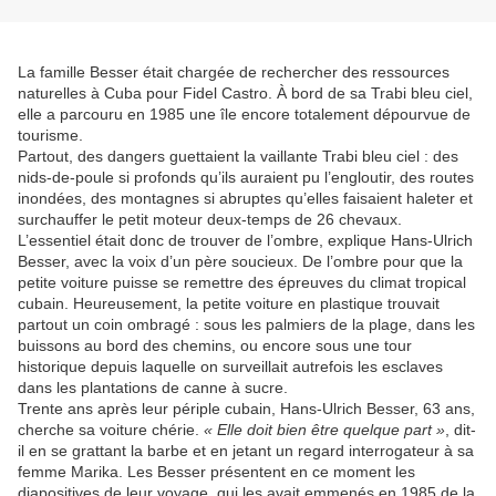
La famille Besser était chargée de rechercher des ressources
naturelles à Cuba pour Fidel Castro. À bord de sa Trabi bleu ciel,
elle a parcouru en 1985 une île encore totalement dépourvue de
tourisme.
Partout, des dangers guettaient la vaillante Trabi bleu ciel : des
nids-de-poule si profonds qu’ils auraient pu l’engloutir, des routes
inondées, des montagnes si abruptes qu’elles faisaient haleter et
surchauffer le petit moteur deux-temps de 26 chevaux.
L’essentiel était donc de trouver de l’ombre, explique Hans-Ulrich
Besser, avec la voix d’un père soucieux. De l’ombre pour que la
petite voiture puisse se remettre des épreuves du climat tropical
cubain. Heureusement, la petite voiture en plastique trouvait
partout un coin ombragé : sous les palmiers de la plage, dans les
buissons au bord des chemins, ou encore sous une tour
historique depuis laquelle on surveillait autrefois les esclaves
dans les plantations de canne à sucre.
Trente ans après leur périple cubain, Hans-Ulrich Besser, 63 ans,
cherche sa voiture chérie.
« Elle doit bien être quelque part »
, dit-
il en se grattant la barbe et en jetant un regard interrogateur à sa
femme Marika. Les Besser présentent en ce moment les
diapositives de leur voyage, qui les avait emmenés en 1985 de la