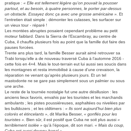
pratique :
« Elle est tellement légère qu’on pouvait la pousser
partout, et au besoin, à quatre personnes, le porter par-dessus
un obstacle. Essayez donc ça avec une grosse américaine ».
Et
l’entretien était simple : démonter les culasses, les surfacer sur
un vieux tour - réparé !
Les montées abruptes posaient cependant problème au petit
moteur faiblard. Dans la Sierra de l’Escambray, au centre de
Cuba, il chauffa plusieurs fois au point que la famille dut faire des
pauses forcées.
Trente ans plus tard, la famille Besser aurait aimé retrouver sa
Trabi lorsqu’elle a de nouveau traversé Cuba à l’automne 2016 -
cette fois en 4×4. Mais le tout-terrain eut lui aussi ses soucis dans
les montagnes et resta immobilisé à cause d’une crevaison, la
réparation ne venant qu’après plusieurs jours. Et un tel
mastodonte ne se gare pas simplement sous un palmier ou sous
une arche.
Le reste de la tournée nostalgie fut une autre désillusion : les
anciens lieux favoris, envahis par les touristes et les marchands
ambulants ; les pistes poussiéreuses, asphaltées ou nivelées par
les bulldozers ; et les oldtimers :
« Ils sont aujourd’hui bien plus
colorés et étincelants »
, dit Marika Besser,
« gonflés pour les
touristes ».
Bien sûr, il est positif que Cuba ne soit plus aussi
«
terriblement isolée »
qu’à l’époque, dit son mari.
« Mais du coup,
Cuba est aussi devenu banal ».