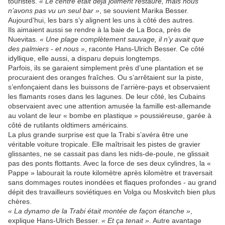
touristes.
« Le centre était déjà joliment restauré, mais nous
n’avons pas vu un seul bar »
, se souvient Marika Besser.
Aujourd’hui, les bars s’y alignent les uns à côté des autres.
Ils aimaient aussi se rendre à la baie de La Boca, près de
Nuevitas.
« Une plage complètement sauvage, il n’y avait que
des palmiers - et nous »
, raconte Hans-Ulrich Besser. Ce côté
idyllique, elle aussi, a disparu depuis longtemps.
Parfois, ils se garaient simplement près d’une plantation et se
procuraient des oranges fraîches. Ou s’arrêtaient sur la piste,
s’enfonçaient dans les buissons de l’arrière-pays et observaient
les flamants roses dans les lagunes. De leur côté, les Cubains
observaient avec une attention amusée la famille est-allemande
au volant de leur « bombe en plastique » poussiéreuse, garée à
côté de rutilants oldtimers américains.
La plus grande surprise est que la Trabi s’avéra être une
véritable voiture tropicale. Elle maîtrisait les pistes de gravier
glissantes, ne se cassait pas dans les nids-de-poule, ne glissait
pas des ponts flottants. Avec la force de ses deux cylindres, la «
Pappe » labourait la route kilomètre après kilomètre et traversait
sans dommages routes inondées et flaques profondes - au grand
dépit des travailleurs soviétiques en Volga ou Moskvitch bien plus
chères.
« La dynamo de la Trabi était montée de façon étanche »
,
explique Hans-Ulrich Besser.
« Et ça tenait »
. Autre avantage