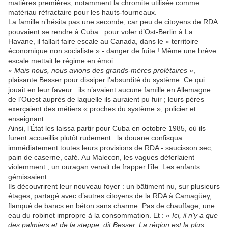
matières premières, notamment la chromite utilisée comme
matériau réfractaire pour les hauts-fourneaux.
La famille n’hésita pas une seconde, car peu de citoyens de RDA
pouvaient se rendre à Cuba : pour voler d’Ost-Berlin à La
Havane, il fallait faire escale au Canada, dans le « territoire
économique non socialiste » - danger de fuite ! Même une brève
escale mettait le régime en émoi.
« Mais nous, nous avions des grands-mères prolétaires »
,
plaisante Besser pour dissiper l’absurdité du système. Ce qui
jouait en leur faveur : ils n’avaient aucune famille en Allemagne
de l’Ouest auprès de laquelle ils auraient pu fuir ; leurs pères
exerçaient des métiers « proches du système », policier et
enseignant.
Ainsi, l’État les laissa partir pour Cuba en octobre 1985, où ils
furent accueillis plutôt rudement : la douane confisqua
immédiatement toutes leurs provisions de RDA - saucisson sec,
pain de caserne, café. Au Malecon, les vagues déferlaient
violemment ; un ouragan venait de frapper l’île. Les enfants
gémissaient.
Ils découvrirent leur nouveau foyer : un bâtiment nu, sur plusieurs
étages, partagé avec d’autres citoyens de la RDA à Camagüey,
flanqué de bancs en béton sans charme. Pas de chauffage, une
eau du robinet impropre à la consommation. Et :
« Ici, il n’y a que
des palmiers et de la steppe, dit Besser. La région est la plus