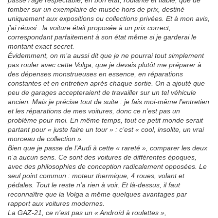
passé l’âge respectable, en bon état, roulante et fiable, que de
tomber sur un exemplaire de musée hors de prix, destiné
uniquement aux expositions ou collections privées.
Et à mon avis,
j’ai réussi : la voiture était proposée à un prix correct,
correspondant parfaitement à son état même si je garderai le
montant exact secret.
Évidemment, on m’a aussi dit que je ne pourrai tout simplement
pas rouler avec cette Volga, que je devais plutôt me préparer à
des dépenses monstrueuses en essence, en réparations
constantes et en entretien après chaque sortie.
On a ajouté que
peu de garages accepteraient de travailler sur un tel véhicule
ancien. Mais je précise tout de suite : je fais moi-même l’entretien
et les réparations de mes voitures, donc ce n’est pas un
problème pour moi. En même temps, tout ce petit monde serait
partant pour « juste faire un tour » : c’est « cool, insolite, un vrai
morceau de collection ».
Bien que je passe de l’Audi à cette « rareté », comparer les deux
n’a aucun sens. Ce sont des voitures de différentes époques,
avec des philosophies de conception radicalement opposées. Le
seul point commun : moteur thermique, 4 roues, volant et
pédales. Tout le reste n’a rien à voir. Et là-dessus, il faut
reconnaître que la Volga a même quelques avantages par
rapport aux voitures modernes.
La GAZ-21, ce n’est pas un « Androïd à roulettes »,