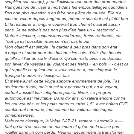
simplifier son usage), je ne l’utiliserai que pour des promenades.
Pas question de l’user à mort dans les embouteillages quotidiens.
Pas non plus question d’en faire une pièce de musée. Elle n’a
plus de valeur depuis longtemps, même si son état est plutôt bon.
Et la restaurer à l’origine coûterait trop cher et n’aurait aucun
sens. Je ne prévois pas non plus d’en faire un « restomod ».
Moteur injection, suspensions modernes, freins renforcés, etc.
Tout ça est possible, mais ce n’est pas le but.
Mon objectif est simple : la garder à peu près dans son état
d’origine et sortir pour des balades les soirs d’été. Pas besoin
qu’elle ait l’air de sortir d’usine. Qu’elle reste avec ses défauts,
son levier de vitesses au volant et ses freins « en bois » - c’est ça
qui rappelle ce qu’est une « vraie voiture », sans laquelle le
transport moderne n’existerait pas.
Et même ainsi, cette Volga apporte énormément de joie. Pas
seulement à moi, mais aussi aux passants qui, en la voyant,
sortent aussitôt leur téléphone pour la filmer. Le progrès
automobile est inévitable. Dans dix ans, on râlera encore contre
les nouveautés, et les petits moteurs turbo 1,5L avec boîtes CVT
sembleront normaux, tout comme les voitures électriques
omniprésentes.
Mais cette classique, la Volga GAZ-21, restera « éternelle » —
tant qu’on s’en occupe un minimum et qu’on ne la laisse pas
rouiller dans un coin perdu. Peut-on décemment la transformer