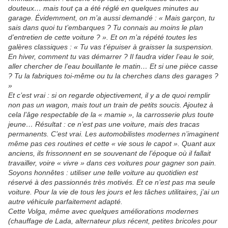
douteux… mais tout ça a été réglé en quelques minutes au
garage. Évidemment, on m’a aussi demandé : « Mais garçon, tu
sais dans quoi tu t’embarques ? Tu connais au moins le plan
d’entretien de cette voiture ? ». Et on m’a répété toutes les
galères classiques : « Tu vas t’épuiser à graisser la suspension.
En hiver, comment tu vas démarrer ? Il faudra vider l’eau le soir,
aller chercher de l’eau bouillante le matin… Et si une pièce casse
? Tu la fabriques toi-même ou tu la cherches dans des garages ?
»
Et c’est vrai : si on regarde objectivement, il y a de quoi remplir
non pas un wagon, mais tout un train de petits soucis. Ajoutez à
cela l’âge respectable de la « mamie », la carrosserie plus toute
jeune… Résultat : ce n’est pas une voiture, mais des tracas
permanents.
C’est vrai. Les automobilistes modernes n’imaginent
même pas ces routines et cette « vie sous le capot ». Quant aux
anciens, ils frissonnent en se souvenant de l’époque où il fallait
travailler, voire « vivre » dans ces voitures pour gagner son pain.
Soyons honnêtes : utiliser une telle voiture au quotidien est
réservé à des passionnés très motivés. Et ce n’est pas ma seule
voiture. Pour la vie de tous les jours et les tâches utilitaires, j’ai un
autre véhicule parfaitement adapté.
Cette Volga, même avec quelques améliorations modernes
(chauffage de Lada, alternateur plus récent, petites bricoles pour