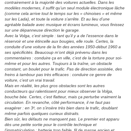
contrairement à la majorité des voitures actuelles. Dans les
modèles modernes, il suffit qu’un seul module électronique lâche
(comme cela arrive tout le temps sur les « chinoises » et même
sur les Lada), et toute la voiture s’arrête. Et au lieu d’une
agréable balade avec musique et écrans lumineux, vous finissez
sur une dépanneuse direction le garage.
Avec la Volga, c’est simple : tant qu’il y a de l’essence dans le
réservoir et une étincelle aux bougies, elle roule. Certes, la
conduite d’une voiture de la fin des années 1950-début 1960 a
ses spécificités. Beaucoup m’ont déjà prévenu dans les
commentaires : conduire ça en ville, c’est de la torture pour soi-
même et pour les autres. Toujours à la traîne, un obstacle
constant, un boulet pour le trafic. Pas de direction assistée, des
freins à tambour pas très efficaces : conduire ce genre de
voiture, c’est un vrai travail.
Mais en réalité, les plus gros obstacles sont les autres
conducteurs qui ralentissent pour mieux observer la Volga,
bouche bée. Certes, c’est flatteur, mais ça perturbe vraiment la
circulation. En revanche, côté performance, il ne faut pas
exagérer : en 3ᵉ, on s’insère très bien dans le trafic, doublant
même parfois quelques curieux distraits.
Bien sûr, les défauts ne manquent pas. Le premier est apparu
dès une petite sortie pour le contrôle technique et
l’immatriculation : batterie trop faible, fil de masse ancien et