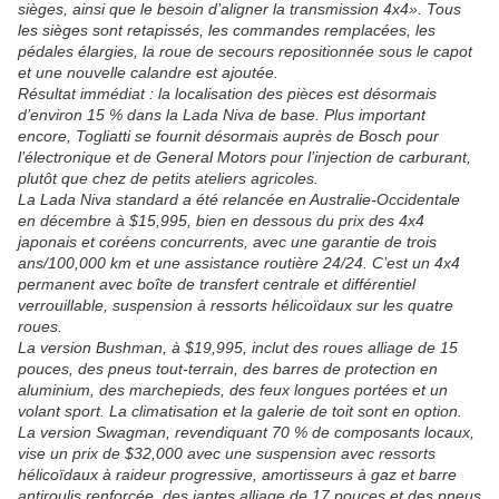
sièges, ainsi que le besoin d’aligner la transmission 4x4». Tous
les sièges sont retapissés, les commandes remplacées, les
pédales élargies, la roue de secours repositionnée sous le capot
et une nouvelle calandre est ajoutée.
Résultat immédiat : la localisation des pièces est désormais
d’environ 15 % dans la Lada Niva de base. Plus important
encore, Togliatti se fournit désormais auprès de Bosch pour
l’électronique et de General Motors pour l’injection de carburant,
plutôt que chez de petits ateliers agricoles.
La Lada Niva standard a été relancée en Australie-Occidentale
en décembre à $15,995, bien en dessous du prix des 4x4
japonais et coréens concurrents, avec une garantie de trois
ans/100,000 km et une assistance routière 24/24. C’est un 4x4
permanent avec boîte de transfert centrale et différentiel
verrouillable, suspension à ressorts hélicoïdaux sur les quatre
roues.
La version Bushman, à $19,995, inclut des roues alliage de 15
pouces, des pneus tout-terrain, des barres de protection en
aluminium, des marchepieds, des feux longues portées et un
volant sport. La climatisation et la galerie de toit sont en option.
La version Swagman, revendiquant 70 % de composants locaux,
vise un prix de $32,000 avec une suspension avec ressorts
hélicoïdaux à raideur progressive, amortisseurs à gaz et barre
antiroulis renforcée, des jantes alliage de 17 pouces et des pneus