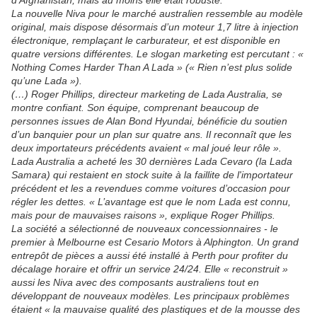
d’Afghanistan, mais au moins elle était robuste.
La nouvelle Niva pour le marché australien ressemble au modèle
original, mais dispose désormais d’un moteur 1,7 litre à injection
électronique, remplaçant le carburateur, et est disponible en
quatre versions différentes. Le slogan marketing est percutant : «
Nothing Comes Harder Than A Lada » (« Rien n’est plus solide
qu’une Lada »).
(…) Roger Phillips, directeur marketing de Lada Australia, se
montre confiant. Son équipe, comprenant beaucoup de
personnes issues de Alan Bond Hyundai, bénéficie du soutien
d’un banquier pour un plan sur quatre ans. Il reconnaît que les
deux importateurs précédents avaient « mal joué leur rôle ».
Lada Australia a acheté les 30 dernières Lada Cevaro (la Lada
Samara) qui restaient en stock suite à la faillite de l'importateur
précédent et les a revendues comme voitures d’occasion pour
régler les dettes. « L’avantage est que le nom Lada est connu,
mais pour de mauvaises raisons », explique Roger Phillips.
La société a sélectionné de nouveaux concessionnaires - le
premier à Melbourne est Cesario Motors à Alphington. Un grand
entrepôt de pièces a aussi été installé à Perth pour profiter du
décalage horaire et offrir un service 24/24. Elle « reconstruit »
aussi les Niva avec des composants australiens tout en
développant de nouveaux modèles. Les principaux problèmes
étaient « la mauvaise qualité des plastiques et de la mousse des