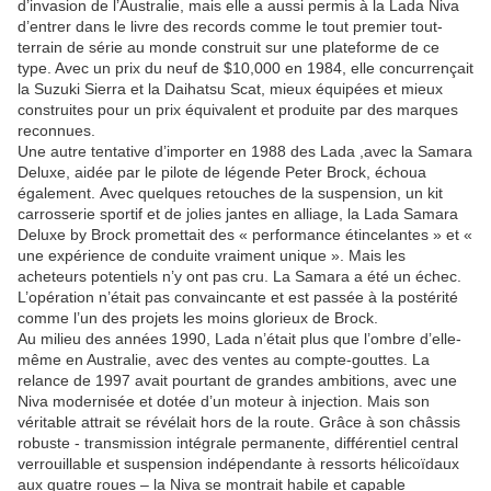
d’invasion de l’Australie, mais elle a aussi permis à la Lada Niva
d’entrer dans le livre des records comme le tout premier tout-
terrain de série au monde construit sur une plateforme de ce
type. Avec un prix du neuf de $10,000 en 1984, elle concurrençait
la Suzuki Sierra et la Daihatsu Scat, mieux équipées et mieux
construites pour un prix équivalent et produite par des marques
reconnues.
Une autre tentative d’importer en 1988 des Lada ,avec la Samara
Deluxe, aidée par le pilote de légende Peter Brock, échoua
également. Avec quelques retouches de la suspension, un kit
carrosserie sportif et de jolies jantes en alliage, la Lada Samara
Deluxe by Brock promettait des « performance étincelantes » et «
une expérience de conduite vraiment unique ». Mais les
acheteurs potentiels n’y ont pas cru. La Samara a été un échec.
L’opération n’était pas convaincante et est passée à la postérité
comme l’un des projets les moins glorieux de Brock.
Au milieu des années 1990, Lada n’était plus que l’ombre d’elle-
même en Australie, avec des ventes au compte-gouttes. La
relance de 1997 avait pourtant de grandes ambitions, avec une
Niva modernisée et dotée d’un moteur à injection. Mais son
véritable attrait se révélait hors de la route. Grâce à son châssis
robuste - transmission intégrale permanente, différentiel central
verrouillable et suspension indépendante à ressorts hélicoïdaux
aux quatre roues – la Niva se montrait habile et capable