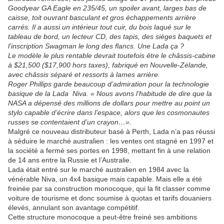
Goodyear GA Eagle en 235/45, un spoiler avant, larges bas de
caisse, toit ouvrant basculant et gros échappements arrière
carrés. Il a aussi un intérieur tout cuir, du bois laqué sur le
tableau de bord, un lecteur CD, des tapis, des sièges baquets et
l’inscription Swagman le long des flancs. Une Lada ça ?
Le modèle le plus rentable devrait toutefois être le châssis-cabine
à $21,500 ($17,900 hors taxes), fabriqué en Nouvelle-Zélande,
avec châssis séparé et ressorts à lames arrière.
Roger Phillips garde beaucoup d’admiration pour la technologie
basique de la Lada Niva. « Nous avons l’habitude de dire que la
NASA a dépensé des millions de dollars pour mettre au point un
stylo capable d’écrire dans l’espace, alors que les cosmonautes
russes se contentaient d’un crayon…».
Malgré ce nouveau distributeur basé à Perth, Lada n’a pas réussi
à séduire le marché australien : les ventes ont stagné en 1997 et
la société a fermé ses portes en 1998, mettant fin à une relation
de 14 ans entre la Russie et l’Australie.
Lada était entré sur le marché australien en 1984 avec la
vénérable Niva, un 4x4 basique mais capable. Mais elle a été
freinée par sa construction monocoque, qui la fit classer comme
voiture de tourisme et donc soumise à quotas et tarifs douaniers
élevés, annulant son avantage compétitif.
Cette structure monocoque a peut-être freiné ses ambitions