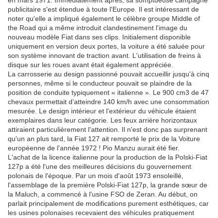
en mars 1971. Immédiatement après, sa somptueuse campagne
publicitaire s'est étendue à toute l'Europe. Il est intéressant de
noter qu'elle a impliqué également le célèbre groupe Middle of
the Road qui a même introduit clandestinement l'image du
nouveau modèle Fiat dans ses clips. Initialement disponible
uniquement en version deux portes, la voiture a été saluée pour
son système innovant de traction avant. L'utilisation de freins à
disque sur les roues avant était également appréciée.
La carrosserie au design passionné pouvait accueillir jusqu'à cinq
personnes, même si le conducteur pouvait se plaindre de la
position de conduite typiquement « italienne ». Le 900 cm3 de 47
chevaux permettait d’atteindre 140 km/h avec une consommation
mesurée. Le design intérieur et l'extérieur du véhicule étaient
exemplaires dans leur catégorie. Les feux arrière horizontaux
attiraient particulièrement l'attention. Il n'est donc pas surprenant
qu'un an plus tard, la Fiat 127 ait remporté le prix de la Voiture
européenne de l'année 1972 ! Pio Manzu aurait été fier.
L'achat de la licence italienne pour la production de la Polski-Fiat
127p a été l'une des meilleures décisions du gouvernement
polonais de l'époque. Par un mois d'août 1973 ensoleillé,
l'assemblage de la première Polski-Fiat 127p, la grande sœur de
la Maluch, a commencé à l'usine FSO de Zeran. Au début, on
parlait principalement de modifications purement esthétiques, car
les usines polonaises recevaient des véhicules pratiquement