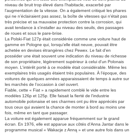
niveau de bruit trop élevé dans l'habitacle, exacerbé par
l’augmentation de la vitesse. On a également critiqué les phares
qui ne n’éclairaient pas assez, la boîte de vitesses qui n'était pas
très précise et sa mauvaise protection contre la corrosion, qui
avait tendance à s'installer au niveau des seuils, des passages
de roues et sous le pare-brise.
La Polski-Fiat 127p était considérée comme une voiture haut de
gamme en Pologne qui, lorsqu'elle était neuve, pouvait être
achetée en devises étrangères chez Pewex. Le fait d'en
posséder une était souvent une indication du niveau de richesse
de son propriétaire, légèrement supérieur à celui d'un Polonais
moyen. L'intérêt porté à ce modèle était considérable. Même les
exemplaires très usagés étaient très populaires. À l'époque, des
voitures de quelques années apparaissaient de temps à autre sur
les marchés de l’occasion à ciel ouvert.
Fiable, cette « Fiat » a rapidement comblé le vide entre les
modèles 126p et 125p. Elle faisait la fierté de l'industrie
automobile polonaise et ses charmes ont pu être appréciés par
tous ceux qui avaient la chance de monter à bord au moins une
fois, même en tant que passager.
La voiture est également apparue fréquemment sur le grand
écran. En 1976, elle est apparue aux côtés d'Anna Jantar dans le
programme musical « Wakacje z Anną » et une autre fois dans un