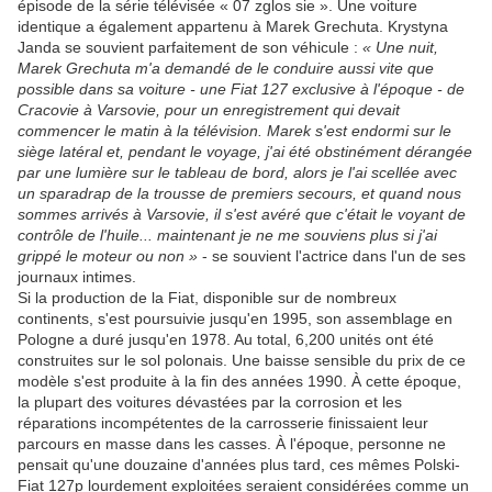
épisode de la série télévisée « 07 zglos sie ». Une voiture
identique a également appartenu à Marek Grechuta. Krystyna
Janda se souvient parfaitement de son véhicule :
« Une nuit,
Marek Grechuta m'a demandé de le conduire aussi vite que
possible dans sa voiture - une Fiat 127 exclusive à l'époque - de
Cracovie à Varsovie, pour un enregistrement qui devait
commencer le matin à la télévision. Marek s'est endormi sur le
siège latéral et, pendant le voyage, j'ai été obstinément dérangée
par une lumière sur le tableau de bord, alors je l'ai scellée avec
un sparadrap de la trousse de premiers secours, et quand nous
sommes arrivés à Varsovie, il s'est avéré que c'était le voyant de
contrôle de l'huile... maintenant je ne me souviens plus si j'ai
grippé le moteur ou non »
- se souvient l'actrice dans l'un de ses
journaux intimes.
Si la production de la Fiat, disponible sur de nombreux
continents, s'est poursuivie jusqu'en 1995, son assemblage en
Pologne a duré jusqu'en 1978. Au total, 6,200 unités ont été
construites sur le sol polonais. Une baisse sensible du prix de ce
modèle s'est produite à la fin des années 1990. À cette époque,
la plupart des voitures dévastées par la corrosion et les
réparations incompétentes de la carrosserie finissaient leur
parcours en masse dans les casses. À l'époque, personne ne
pensait qu'une douzaine d'années plus tard, ces mêmes Polski-
Fiat 127p lourdement exploitées seraient considérées comme un