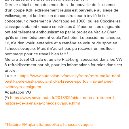
Dernier détail et non des moindres : la nouvelle de l'existence
d'un coupé KdF extrêmement réussi est parvenue au siège de
Volkswagen, et la direction du constructeur a invité le fier
concepteur directement à Wolfsbug en 1968, où les Coccinelles
classiques étaient encore construites à l'époque. Les dirigeants
ont été tellement enthousiasmés par le projet de Vaclav Chan
qu'ils ont immédiatement voulu l'acheter. Le passionné tchèque,
lui, n’a rien voulu entendre et a ramène sa voiture de sport en
Tchécoslovaquie. Mais il n'aurait pas pu recevoir un meilleur
hommage pour ce travail bien fait !
Merci à Josef Chvala et au site Flat4.org, spécialisé dans les VW
à refroidissement par air, pour les informations fournies dans cet
article.
Lu sur :
https://www.autosalon.tv/novinky/retro/retro-majka-neni-
pastika-ale-ceska-socialisticka-kreace-sportovniho-auta-se-
svetovym-designem
Adaptation VG
(*)
https://www.sovietauto.fr/2018/09/aidez-nous-a-retracer-l-
histoire-de-la-majka-tchecoslovaque.html
#Histoire
#Majka
#Samodelka
#Tchécoslovaquie