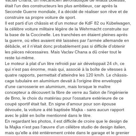
Vaclav Chana, un mécanicien aéronautique de Mlada Boleslav,
était l'un des constructeurs les plus ambitieux, car après la
Seconde Guerre mondiale, il a décidé de réaliser son rêve et de
construire sa propre voiture de sport.
Il est parti d’un châssis et d’un moteur de KdF 82 ou Kübelwagen,
la célèbre voiture militaire légère de la Wehrmacht construite sur
la base de la Coccinelle. Les tranchées en étaient pleines après
la guerre, où elles avaient été laissées par l'armée allemande en
débâcle, et il n'était donc probablement pas si difficile d'obtenir
les pièces nécessaires. Mais Vaclav Chana a dû créer tout le
reste lui-même.
Le moteur à plat d'un litre refroidi par air développait 24 ch, ce
qui n'est pas énorme, mais qui, associé à la boîte de vitesses à
quatre rapports, permettait d'atteindre les 120 km/h. Le châssis-
cage tubulaire en aluminium devait à l'origine être enveloppé
d'une carrosserie en aluminium, mais lorsque le maître
concepteur a découvert la fibre de verre au Salon de l'ingénierie
de Brno, le choix du matériau pour l'ossature extérieure de ce
coupé sportif était fait. En signe d'amour pour son épouse
dévouée, la voiture a été baptisée Majka - sans aucun rapport
avec le pâté en boîte mentionné dans le titre.
En regardant les photos, il est difficile de croire que le design de
la Majka n'est pas l'œuvre d'un célèbre studio de design italien,
mais qu'elle a été entièrement créée dans le garage et le grenier