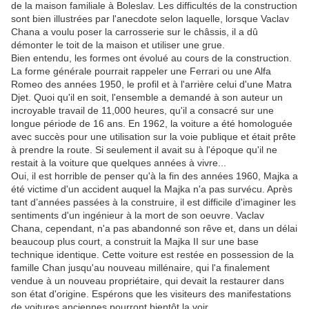
de la maison familiale à Boleslav. Les difficultés de la construction
sont bien illustrées par l'anecdote selon laquelle, lorsque Vaclav
Chana a voulu poser la carrosserie sur le châssis, il a dû
démonter le toit de la maison et utiliser une grue.
Bien entendu, les formes ont évolué au cours de la construction.
La forme générale pourrait rappeler une Ferrari ou une Alfa
Romeo des années 1950, le profil et à l'arrière celui d'une Matra
Djet. Quoi qu'il en soit, l'ensemble a demandé à son auteur un
incroyable travail de 11,000 heures, qu'il a consacré sur une
longue période de 16 ans. En 1962, la voiture a été homologuée
avec succès pour une utilisation sur la voie publique et était prête
à prendre la route. Si seulement il avait su à l'époque qu'il ne
restait à la voiture que quelques années à vivre...
Oui, il est horrible de penser qu'à la fin des années 1960, Majka a
été victime d'un accident auquel la Majka n'a pas survécu. Après
tant d’années passées à la construire, il est difficile d'imaginer les
sentiments d'un ingénieur à la mort de son oeuvre. Vaclav
Chana, cependant, n'a pas abandonné son rêve et, dans un délai
beaucoup plus court, a construit la Majka II sur une base
technique identique. Cette voiture est restée en possession de la
famille Chan jusqu'au nouveau millénaire, qui l'a finalement
vendue à un nouveau propriétaire, qui devait la restaurer dans
son état d'origine. Espérons que les visiteurs des manifestations
de voitures anciennes pourront bientôt la voir.