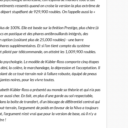
ntiments ressentis quand on croise la version la plus extrême de
 départ stupéfiant de 929,900 roubles. On l’appelle aussi la «
s de 100%. Elle est basée sur la finition Prestige, plus chère (à
s en pastique et des phares antibrouillards intégrés, des
 en option (coûtant plus de 25,000 roubles) - une barre
phares supplémentaires. Et si l’on tient compte du système
 et piloté par télécommande, on atteint les 1,009,900 roubles.
e la psychologie. Le modèle de Kübler-Ross comporte cinq étapes
e déni, la colère, le marchandage, la dépression et l’acceptation. Il
olant de ce tout-terrain noir à l'allure robuste, équipé de pneus
antes noires, pour les vivre toutes.
abeth Kübler-Ross a présenté au monde sa théorie et qui n'a pas
 aussi cher. En fait, en plus d'une garde au sol respectable,
ns la boîte de transfert, d'un blocage de différentiel central qui
out-terrain, l’argument de poids en faveur de la Niva a toujours
 l'argument n’est vrai que pour la version de base, où il n'y a
re !