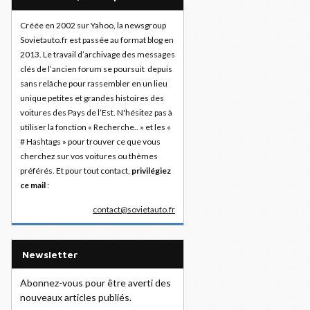
Créée en 2002 sur Yahoo, la newsgroup
Sovietauto.fr est passée au format blog en
2013. Le travail d’archivage des messages
clés de l’ancien forum se poursuit depuis
sans relâche pour rassembler en un lieu
unique petites et grandes histoires des
voitures des Pays de l’Est. N'hésitez pas à
utiliser la fonction « Recherche.. » et les «
# Hashtags » pour trouver ce que vous
cherchez sur vos voitures ou thèmes
préférés. Et pour tout contact,
privilégiez
ce mail
:
contact@sovietauto.fr
Newsletter
Abonnez-vous pour être averti des
nouveaux articles publiés.