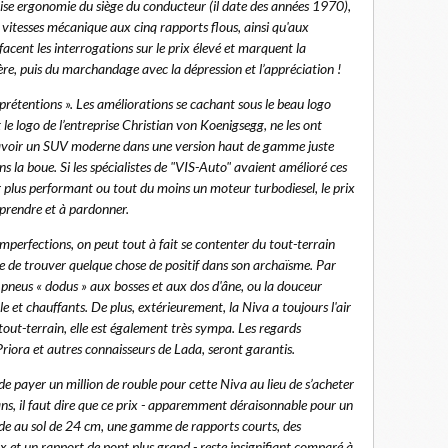
aise ergonomie du siège du conducteur (il date des années 1970),
e vitesses mécanique aux cinq rapports flous, ainsi qu'aux
acent les interrogations sur le prix élevé et marquent la
olère, puis du marchandage avec la dépression et l’appréciation !
prétentions ». Les améliorations se cachant sous le beau logo
 le logo de l’entreprise Christian von Koenigsegg, ne les ont
 d'avoir un SUV moderne dans une version haut de gamme juste
ns la boue. Si les spécialistes de "VIS-Auto" avaient amélioré ces
eur plus performant ou tout du moins un moteur turbodiesel, le prix
mprendre et à pardonner.
 imperfections, on peut tout à fait se contenter du tout-terrain
le de trouver quelque chose de positif dans son archaïsme. Par
s pneus « dodus » aux bosses et aux dos d'âne, ou la douceur
e et chauffants. De plus, extérieurement, la Niva a toujours l'air
 tout-terrain, elle est également très sympa. Les regards
riora et autres connaisseurs de Lada, seront garantis.
e payer un million de rouble pour cette Niva au lieu de s’acheter
ns, il faut dire que ce prix - apparemment déraisonnable pour un
de au sol de 24 cm, une gamme de rapports courts, des
ux et un rapport de pont plus grand - reste insignifiant comparé à