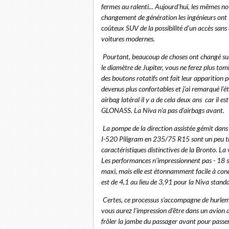
fermes au ralenti... Aujourd'hui, les mêmes no
changement de génération les ingénieurs ont la
coûteux SUV de la possibilité d'un accès sans 
voitures modernes.
Pourtant, beaucoup de choses ont changé sur l
le diamètre de Jupiter, vous ne ferez plus to
des boutons rotatifs ont fait leur apparition pou
devenus plus confortables et j’ai remarqué l’é
airbag latéral il y a de cela deux ans car il
GLONASS. La Niva n’a pas d’airbags avant.
La pompe de la direction assistée gémit dans
I-520 Piligram en 235/75 R15 sont un peu tro
caractéristiques distinctives de la Bronto. La
Les performances n’impressionnent pas - 18 
maxi, mais elle est étonnamment facile à cond
est de 4,1 au lieu de 3,91 pour la Niva stand
Certes, ce processus s’accompagne de hurlem
vous aurez l’impression d’être dans un avion a
frôler la jambe du passager avant pour passer