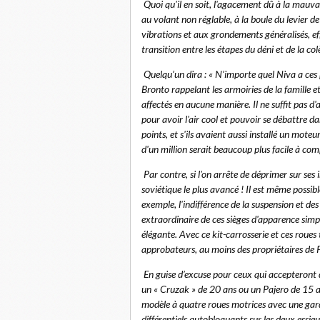
Quoi qu'il en soit, l'agacement dû à la mauv
au volant non réglable, à la boule du levier d
vibrations et aux grondements généralisés, eff
transition entre les étapes du déni et de la c
Quelqu’un dira : « N’importe quel Niva a ces 
Bronto rappelant les armoiries de la famille et
affectés en aucune manière. Il ne suffit pas
pour avoir l'air cool et pouvoir se débattre da
points, et s'ils avaient aussi installé un mot
d'un million serait beaucoup plus facile à co
Par contre, si l'on arrête de déprimer sur ses
soviétique le plus avancé ! Il est même possib
exemple, l'indifférence de la suspension et de
extraordinaire de ces sièges d'apparence simpl
élégante. Avec ce kit-carrosserie et ces roues
approbateurs, au moins des propriétaires de P
En guise d’excuse pour ceux qui accepteront d
un « Cruzak » de 20 ans ou un Pajero de 15 a
modèle à quatre roues motrices avec une gar
différentiels autobloquants sur les deux essie