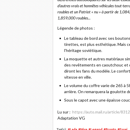
d’autres vrais et honnêtes véhicules tout-ter
roubles et un Patriot « nu » à partir de 1,084
1,859,000 roubles...
Légende de photos :
Le tableau de bord avec ses boutons
tirettes, est plus esthétique. Mais ce
l'héritage soviétique.
La moquette et autres matériaux simil
des revêtements en caoutchouc et du 
diront les fans du modèle. Le confor
vitesse en ville.
Le volume du coffre varie de 265 à 58
arrière. On remarquera la goulotte du
Sous le capot avec une épaisse couch
Lu sur :
https://auto.mail.ru/article/831
Adaptation VG
Tag(s) :
#Lada
,
#Niva
,
#Legend
,
#Bronto
,
#Essai