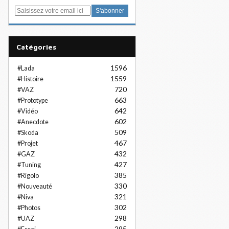
E
m
a
i
Catégories
l
1596
#Lada
1559
#Histoire
720
#VAZ
663
#Prototype
642
#Vidéo
602
#Anecdote
509
#Skoda
467
#Projet
432
#GAZ
427
#Tuning
385
#Rigolo
330
#Nouveauté
321
#Niva
302
#Photos
298
#UAZ
295