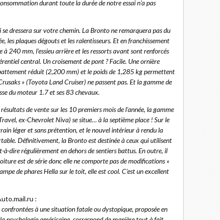
a consommation durant toute la durée de notre essai n’a pas
i se dressera sur votre chemin. La Bronto ne remarquera pas du
ée, les plaques dégouts et les ralentisseurs. Et en franchissement
ée à 240 mm, l’essieu arrière et les ressorts avant sont renforcés
rentiel central. Un croisement de pont ? Facile. Une ornière
empattement réduit (2,200 mm) et le poids de 1,285 kg permettent
 « Crusaks » (Toyota Land Cruiser) ne passent pas. Et la gamme de
lesse du moteur 1.7 et ses 83 chevaux.
s résultats de vente sur les 10 premiers mois de l’année, la gamme
avel, ex-Chevrolet Niva) se situe… à la septième place ! Sur le
rain léger et sans prétention, et le nouvel intérieur à rendu la
able. Définitivement, la Bronto est destinée à ceux qui utilisent
st-à-dire régulièrement en dehors de sentiers battus. En outre, il
voiture est de série donc elle ne comporte pas de modifications «
 rampe de phares Hella sur le toit, elle est cool. C’est un excellent
to.mail.ru :
 confrontées à une situation fatale ou dystopique, proposée en
a psychologie américaine, correspond de manière tout à fait