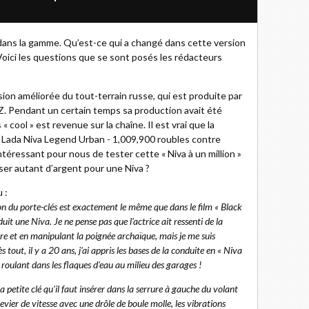
dans la gamme. Qu’est-ce qui a changé dans cette version
oici les questions que se sont posés les rédacteurs
ion améliorée du tout-terrain russe, qui est produite par
AZ. Pendant un certain temps sa production avait été
« cool » est revenue sur la chaîne. Il est vrai que la
 Lada Niva Legend Urban - 1,009,900 roubles contre
ntéressant pour nous de tester cette « Niva à un million »
ser autant d’argent pour une Niva ?
 :
on du porte-clés est exactement le même que dans le film « Black
t une Niva. Je ne pense pas que l'actrice ait ressenti de la
ère et en manipulant la poignée archaïque, mais je me suis
tout, il y a 20 ans, j'ai appris les bases de la conduite en « Niva
 roulant dans les flaques d'eau au milieu des garages !
petite clé qu'il faut insérer dans la serrure à gauche du volant
levier de vitesse avec une drôle de boule molle, les vibrations