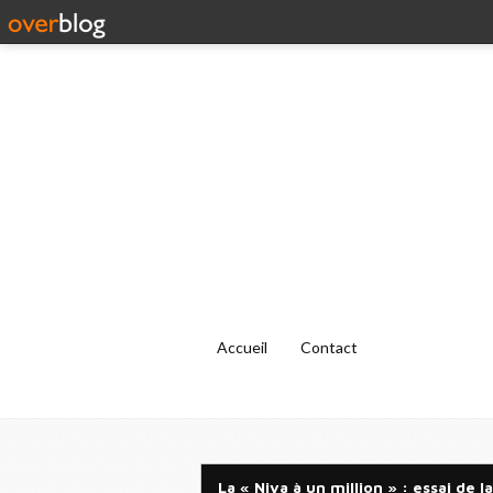
Accueil
Contact
La « Niva à un million » : essai de l