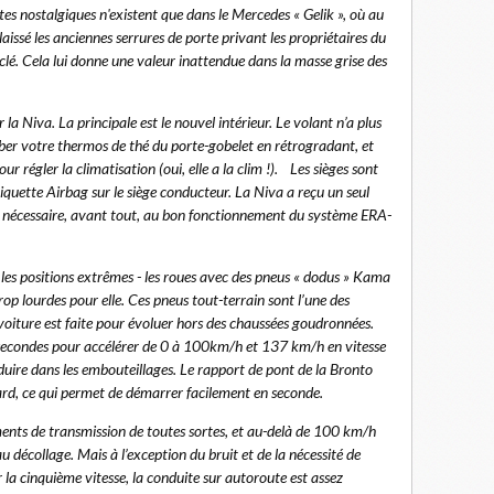
tes nostalgiques n'existent que dans le Mercedes « Gelik », où au
issé les anciennes serrures de porte privant les propriétaires du
clé. Cela lui donne une valeur inattendue dans la masse grise des
a Niva. La principale est le nouvel intérieur. Le volant n’a plus
mber votre thermos de thé du porte-gobelet en rétrogradant, et
r régler la climatisation (oui, elle a la clim !).
Les sièges sont
tiquette Airbag sur le siège conducteur. La Niva a reçu un seul
 est nécessaire, avant tout, au bon fonctionnement du système ERA-
 les positions extrêmes - les roues avec des pneus « dodus » Kama
p lourdes pour elle. Ces pneus tout-terrain sont l’une des
 voiture est faite pour évoluer hors des chaussées goudronnées.
secondes pour accélérer de 0 à 100km/h et 137 km/h en vitesse
uire dans les embouteillages. Le rapport de pont de la Bronto
ard, ce qui permet de démarrer facilement en seconde.
ents de transmission de toutes sortes, et au-delà de 100 km/h
u décollage. Mais à l’exception du bruit et de la nécessité de
 la cinquième vitesse, la conduite sur autoroute est assez