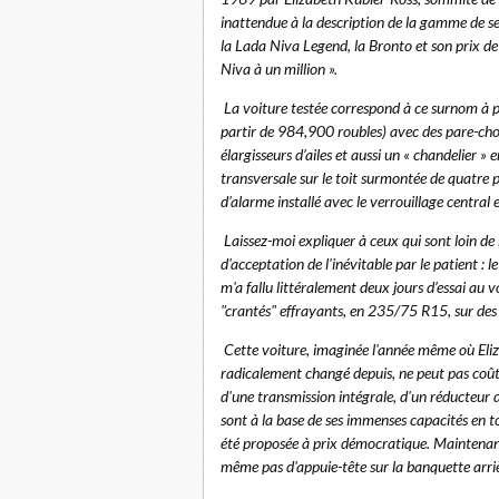
inattendue à la description de la gamme de se
la Lada Niva Legend, la Bronto et son prix de
Niva à un million ».
La voiture testée correspond à ce surnom à plu
partir de 984,900 roubles) avec des pare-choc
élargisseurs d’ailes et aussi un « chandelier »
transversale sur le toit surmontée de quatre 
d’alarme installé avec le verrouillage central
Laissez-moi expliquer à ceux qui sont loin d
d'acceptation de l'inévitable par le patient : l
m'a fallu littéralement deux jours d’essai au v
"crantés" effrayants, en 235/75 R15, sur des j
Cette voiture, imaginée l'année même où Eliz
radicalement changé depuis, ne peut pas coûter
d'une transmission intégrale, d'un réducteur da
sont à la base de ses immenses capacités en t
été proposée à prix démocratique. Maintenant,
même pas d'appuie-tête sur la banquette arriè