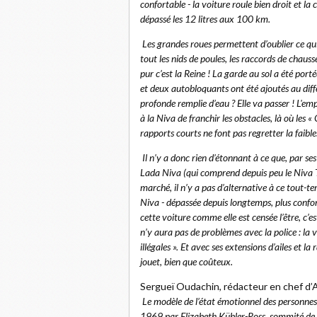
confortable - la voiture roule bien droit et l
dépassé les 12 litres aux 100 km.
Les grandes roues permettent d’oublier ce qu
tout les nids de poules, les raccords de chauss
pur c’est la Reine ! La garde au sol a été port
et deux autobloquants ont été ajoutés au diffé
profonde remplie d’eau ? Elle va passer ! L'
à la Niva de franchir les obstacles, là où les
rapports courts ne font pas regretter la faib
Il n’y a donc rien d’étonnant à ce que, par se
Lada Niva (qui comprend depuis peu le Niva Tr
marché, il n’y a pas d’alternative à ce tout-ter
Niva - dépassée depuis longtemps, plus confort
cette voiture comme elle est censée l’être, c’e
n’y aura pas de problèmes avec la police : la 
illégales ». Et avec ses extensions d’ailes et la
jouet, bien que coûteux.
Sergueï Oudachin, rédacteur en chef d’Au
Le modèle de l’état émotionnel des personnes
1969 par Elizabeth Kübler-Ross, sommité de l