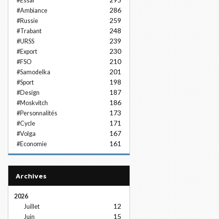
#Essai
286
#Ambiance
259
#Russie
248
#Trabant
239
#URSS
230
#Export
210
#FSO
201
#Samodelka
198
#Sport
187
#Design
186
#Moskvitch
173
#Personnalités
171
#Cycle
167
#Volga
161
#Economie
Archives
2026
12
Juillet
15
Juin