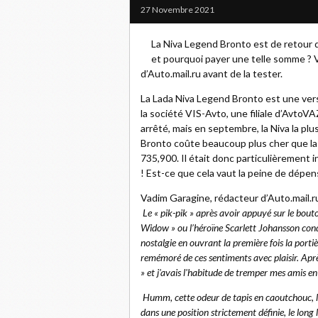
27 Novembre 2021
La Niva Legend Bronto est de retour 
et pourquoi payer une telle somme ? V
d’Auto.mail.ru avant de la tester.
La Lada Niva Legend Bronto est une vers
la société VIS-Avto, une filiale d’AvtoV
arrêté, mais en septembre, la Niva la plus 
Bronto coûte beaucoup plus cher que la
735,900. Il était donc particulièrement i
! Est-ce que cela vaut la peine de dépen
Vadim Garagine, rédacteur d’Auto.mail.ru
Le « pik-pik » après avoir appuyé sur le bout
Widow » ou l’héroïne Scarlett Johansson condui
nostalgie en ouvrant la première fois la porti
remémoré de ces sentiments avec plaisir. Après 
» et j'avais l'habitude de tremper mes amis en
Humm, cette odeur de tapis en caoutchouc, la 
dans une position strictement définie, le long 