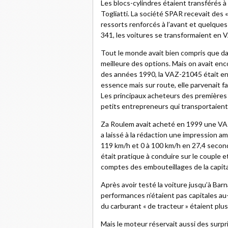
Les blocs-cylindres étaient transférés à
Togliatti. La société SPAR recevait des
ressorts renforcés à l’avant et quelques
341, les voitures se transformaient en
Tout le monde avait bien compris que dan
meilleure des options. Mais on avait enco
des années 1990, la VAZ-21045 était e
essence mais sur route, elle parvenait f
Les principaux acheteurs des premières 
petits entrepreneurs qui transportaien
Za Roulem avait acheté en 1999 une VAZ
a laissé à la rédaction une impression a
119 km/h et 0 à 100 km/h en 27,4 second
était pratique à conduire sur le coupl
comptes des embouteillages de la capital
Après avoir testé la voiture jusqu’à Bar
performances n’étaient pas capitales au-de
du carburant « de tracteur » étaient plu
Mais le moteur réservait aussi des surp