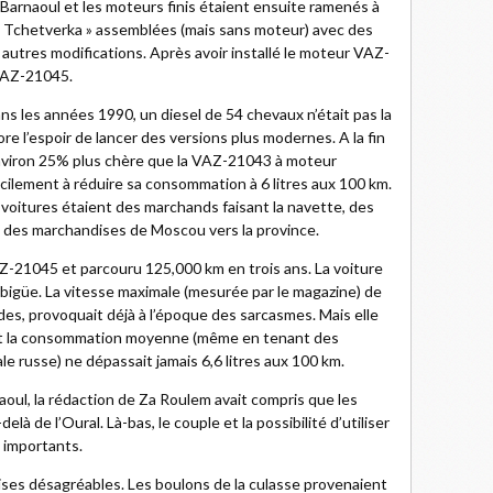
 Barnaoul et les moteurs finis étaient ensuite ramenés à
 « Tchetverka » assemblées (mais sans moteur) avec des
 autres modifications. Après avoir installé le moteur VAZ-
 VAZ-21045.
s les années 1990, un diesel de 54 chevaux n’était pas la
re l’espoir de lancer des versions plus modernes. A la fin
nviron 25% plus chère que la VAZ-21043 à moteur
acilement à réduire sa consommation à 6 litres aux 100 km.
voitures étaient des marchands faisant la navette, des
t des marchandises de Moscou vers la province.
-21045 et parcouru 125,000 km en trois ans. La voiture
mbigüe. La vitesse maximale (mesurée par le magazine) de
es, provoquait déjà à l’époque des sarcasmes. Mais elle
e et la consommation moyenne (même en tenant des
e russe) ne dépassait jamais 6,6 litres aux 100 km.
naoul, la rédaction de Za Roulem avait compris que les
là de l’Oural. Là-bas, le couple et la possibilité d’utiliser
s importants.
rises désagréables. Les boulons de la culasse provenaient