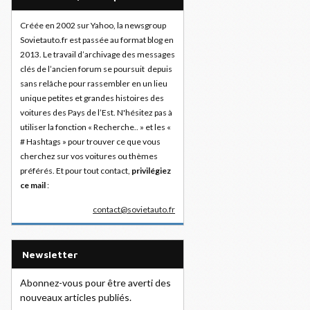
Créée en 2002 sur Yahoo, la newsgroup
Sovietauto.fr est passée au format blog en
2013. Le travail d’archivage des messages
clés de l’ancien forum se poursuit depuis
sans relâche pour rassembler en un lieu
unique petites et grandes histoires des
voitures des Pays de l’Est. N'hésitez pas à
utiliser la fonction « Recherche.. » et les «
# Hashtags » pour trouver ce que vous
cherchez sur vos voitures ou thèmes
préférés. Et pour tout contact,
privilégiez
ce mail
:
contact@sovietauto.fr
Newsletter
Abonnez-vous pour être averti des
nouveaux articles publiés.