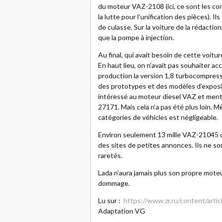
du moteur VAZ-2108 (ici, ce sont les co
la lutte pour l’unification des pièces). I
de culasse. Sur la voiture de la rédacti
que la pompe à injection.
Au final, qui avait besoin de cette voit
En haut lieu, on n’avait pas souhaiter ac
production la version 1,8 turbocompress
des prototypes et des modèles d’exposi
intéressé au moteur diesel VAZ et men
27171. Mais cela n’a pas été plus loin.
catégories de véhicles est négligeable.
Environ seulement 13 mille VAZ-21045 on
des sites de petites annonces. Ils ne so
raretés.
Lada n’aura jamais plus son propre moteur
dommage.
Lu sur :
https://www.zr.ru/content/arti
Adaptation VG