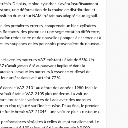
tr/min. De plus, le bloc-cylindres s’avéra insuffisamment
istons, une déformation de la chaîne de distribution et
position du moteur NAMI n’était pas adaptée aux Jigouli.
 des premières erreurs, comprenait un bloc-cylindres
s flottants, des pistons et une segmentation différente,
stion redessinée et de nouvelles pompes à essence et à
d et les soupapes et les poussoirs provenaient du nouveau
iesel avec les moteurs VAZ existants était de 55%. Un
Z n'avait jamais été auparavant impliqué dans la
raison, lorsque les moteurs à essence et diesel de
leur unification avait atteint 77 %.
lé dans le VAZ-2101 au début des années 1980. Mais le
stinait était la VAZ-2105 plus moderne. La voiture
leurs, toutes les variantes de Lada avec des moteurs
un cinq rajouté sur l’indice usine. Et au final, le premier
e fut le break VAZ-21045 - une voiture plus « rustique ».
s performances similaires à celles du moteur allemand. Le
 chevaux à 4,800 tr/min et 96 Nm de couple à 3,000