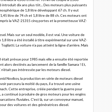
é introduit dix ans plus tôt... Des moteurs plus puissants
osphérique de 1,8 litre développant 67 ch. Il y eut
,45 litre de 74 ch et 1,8 litre de 88 ch. Ces moteurs ont
compris la VAZ-21315 cinq portes et la prometteuse VAZ-
el. Mais sur un seul modèle, il est vrai. Une voiture de
 1,8 litre a été installé à titre expérimental sur une VAZ-
gliatti. La voiture n’a pas atteint la ligne d’arrière. Mais
l était prévue pour 1985 mais elle a ensuite été reportée
ent alors destinés au lancement de la famille Samara ! Et,
 n’était pas intéressée par les moteurs diesel.
onid Novikov, la production en série de moteurs diesel
avoir parcouru la moitié du pays, il a trouvé une usine
smach. Cette entreprise, créée pendant la guerre pour
, a continué à produire de gros moteurs pour les engins
arcations fluviales. C'est là, sur un convoyeur manuel,
our des voitures et des génératrices diesel.