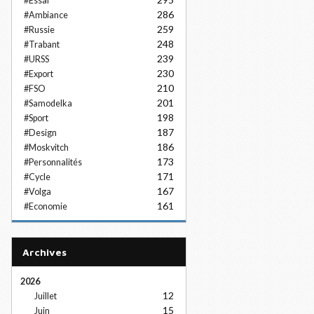
#Essai
286
#Ambiance
259
#Russie
248
#Trabant
239
#URSS
230
#Export
210
#FSO
201
#Samodelka
198
#Sport
187
#Design
186
#Moskvitch
173
#Personnalités
171
#Cycle
167
#Volga
161
#Economie
Archives
2026
12
Juillet
15
Juin