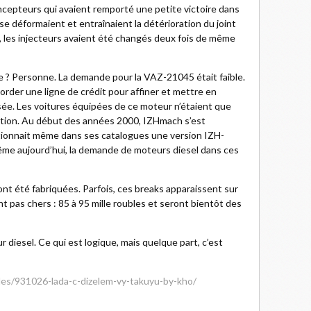
ncepteurs qui avaient remporté une petite victoire dans
ls se déformaient et entraînaient la détérioration du joint
on, les injecteurs avaient été changés deux fois de même
ure ? Personne. La demande pour la VAZ-21045 était faible.
corder une ligne de crédit pour affiner et mettre en
ée. Les voitures équipées de ce moteur n’étaient que
tion. Au début des années 2000, IZHmach s’est
tionnait même dans ses catalogues une version IZH-
 Même aujourd’hui, la demande de moteurs diesel dans ces
t été fabriquées. Parfois, ces breaks apparaissent sur
nt pas chers : 85 à 95 mille roubles et seront bientôt des
 diesel. Ce qui est logique, mais quelque part, c’est
cles/931026-lada-c-dizelem-vy-takuyu-by-kho/