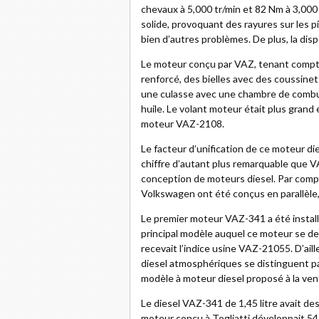
chevaux à 5,000 tr/min et 82 Nm à 3,000 
solide, provoquant des rayures sur les p
bien d’autres problèmes. De plus, la dis
Le moteur conçu par VAZ, tenant compte
renforcé, des bielles avec des coussinet
une culasse avec une chambre de combu
huile. Le volant moteur était plus gran
moteur VAZ-2108.
Le facteur d’unification de ce moteur d
chiffre d’autant plus remarquable que VA
conception de moteurs diesel. Par compa
Volkswagen ont été conçus en parallèle, 
Le premier moteur VAZ-341 a été instal
principal modèle auquel ce moteur se de
recevait l’indice usine VAZ-21055. D’ail
diesel atmosphériques se distinguent par 
modèle à moteur diesel proposé à la vent
Le diesel VAZ-341 de 1,45 litre avait de
moteur conçu à Togliatti développait 54