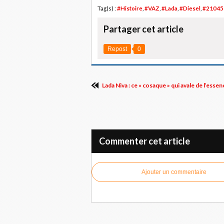
Tag(s) :
#Histoire
,
#VAZ
,
#Lada
,
#Diesel
,
#21045
Partager cet article
Repost
0
Lada Niva : ce « cosaque » qui avale de l’esse
Commenter cet article
Ajouter un commentaire