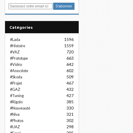
E
m
a
i
Catégories
l
1596
#Lada
1559
#Histoire
720
#VAZ
663
#Prototype
642
#Vidéo
602
#Anecdote
509
#Skoda
467
#Projet
432
#GAZ
427
#Tuning
385
#Rigolo
330
#Nouveauté
321
#Niva
302
#Photos
298
#UAZ
295