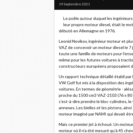
19 Septembre 2021
Le poêle autour duquel les ingénieurs
leur propre moteur diesel, était le mo
débuté en Allemagne en 1976.
Leonid Novikov, ingénieur moteur et plus
VAZ de concevoir un moteur diesel le 7 ja
toute une famille de moteurs pour l’ense
même pour les futures voitures à tractio
constructeurs européens proposaient dé
Un rapport technique détaillé établi par
VW Golf fut mis à la disposition des ing
voitures. En termes de géométrie - alésa
proche du 1500 cm3 VAZ-2103 (76 x 80 m
c’est-à-dire prendre le bloc-cylindres, l
annexes. Les bielles et les pistons, ains
moteur imaginé par NAMI qui devait être 
Mais ce premier jet à échoué. Un moteur 
moteur où il n’a été mesuré qu’à 45 che