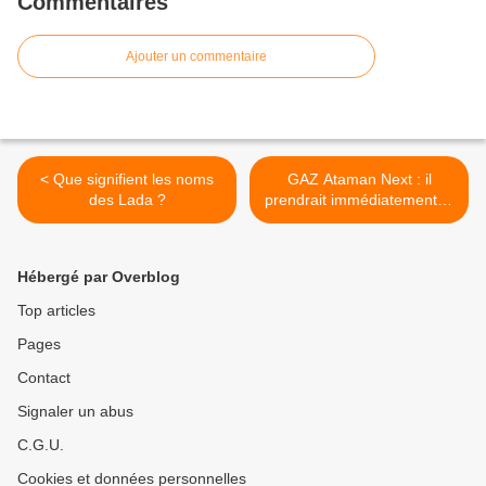
Commentaires
Ajouter un commentaire
< Que signifient les noms
GAZ Ataman Next : il
des Lada ?
prendrait immédiatement la
tête de son segment ! >
Hébergé par Overblog
Top articles
Pages
Contact
Signaler un abus
C.G.U.
Cookies et données personnelles