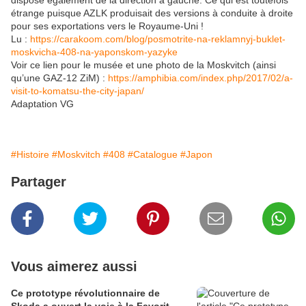
dispose également de la direction à gauche. Ce qui est toutefois
étrange puisque AZLK produisait des versions à conduite à droite
pour ses exportations vers le Royaume-Uni !
Lu :
https://carakoom.com/blog/posmotrite-na-reklamnyj-buklet-
moskvicha-408-na-yaponskom-yazyke
Voir ce lien pour le musée et une photo de la Moskvitch (ainsi
qu’une GAZ-12 ZiM) :
https://amphibia.com/index.php/2017/02/a-
visit-to-komatsu-the-city-japan/
Adaptation VG
#Histoire
#Moskvitch
#408
#Catalogue
#Japon
Partager
Vous aimerez aussi
Ce prototype révolutionnaire de