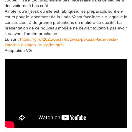
coupé, il n’est tout simplement pas nécessaire dans ce segment
des voitures à bas coût.
A noter qu’à Ijevsk où elle est fabriquée, les préparatifs sont en-
cours pour le lancement de la Lada Vesta faceliftée sur laquelle le
constructeur à de grande prétentions en matière de qualité. La
présentation de ce nouveau modèle ne devrait toutefois pas avoir
lieu avant l’année prochaine.
Lu sur :
https://rg.ru/2021/05/17/avtovaz-pokazal-lada-vesta-
kotoraia-nikogda-ne-vyjdet.html
Adaptation VG