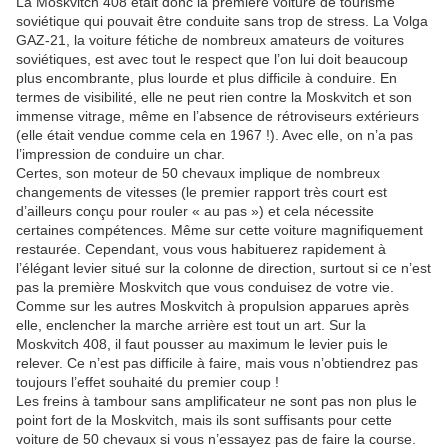
La Moskvitch 408 était donc la première voiture de tourisme
soviétique qui pouvait être conduite sans trop de stress. La Volga
GAZ-21, la voiture fétiche de nombreux amateurs de voitures
soviétiques, est avec tout le respect que l’on lui doit beaucoup
plus encombrante, plus lourde et plus difficile à conduire. En
termes de visibilité, elle ne peut rien contre la Moskvitch et son
immense vitrage, même en l’absence de rétroviseurs extérieurs
(elle était vendue comme cela en 1967 !). Avec elle, on n’a pas
l’impression de conduire un char.
Certes, son moteur de 50 chevaux implique de nombreux
changements de vitesses (le premier rapport très court est
d’ailleurs conçu pour rouler « au pas ») et cela nécessite
certaines compétences. Même sur cette voiture magnifiquement
restaurée. Cependant, vous vous habituerez rapidement à
l’élégant levier situé sur la colonne de direction, surtout si ce n’est
pas la première Moskvitch que vous conduisez de votre vie.
Comme sur les autres Moskvitch à propulsion apparues après
elle, enclencher la marche arrière est tout un art. Sur la
Moskvitch 408, il faut pousser au maximum le levier puis le
relever. Ce n’est pas difficile à faire, mais vous n’obtiendrez pas
toujours l’effet souhaité du premier coup !
Les freins à tambour sans amplificateur ne sont pas non plus le
point fort de la Moskvitch, mais ils sont suffisants pour cette
voiture de 50 chevaux si vous n’essayez pas de faire la course.