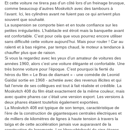
Et cette voiture ne tirera pas d’un côté lors d’un freinage brusque,
comme beaucoup d’autres Moskvitch avec des tambours à
l’avant. Ici, les cylindres avant ne fuient pas ce qui arrivent plus
souvent que souhaité.
La suspension se comporte bien et en toute confiance sur les
petites irrégularités. L’habitacle est étroit mais la banquette avant
est confortable. C’est pour cela que vous pourrez encore utiliser
sans difficulté cette voiture aujourd’hui. Mais pour rouler ! Car au
ralenti et à bas régime, par temps chaud, le moteur a tendance à
chauffer plus que de raison.
Si vous la regardez avec les yeux d’un amateur de voitures des
années 1960, alors c’est une voiture élégante et confortable. Une
très bonne voiture pour l’époque. C’est pourquoi la fierté du
héros du film « Le Bras de diamant » - une comédie de Leonid
Gaïdaï sortie en 1968 - achetée avec des revenus illicites et qui
fait l’envie de ses collègues est tout à fait réaliste et crédible. La
Moskvitch 408 du film était exactement de la même couleur, mais
avec quatre phares car c’était une version export. Les versions à
deux phares étaient toutefois également exportées.
La Moskvitch 408 est typique de son temps, caractéristique de
l'ère de la construction de gigantesques centrales électriques et
de milliers de kilomètres de lignes à haute tension à travers la
taïga et de cette accélération jamais vue auparavant de la
construction de logements. Les khrouchtchevki de cinq étages,