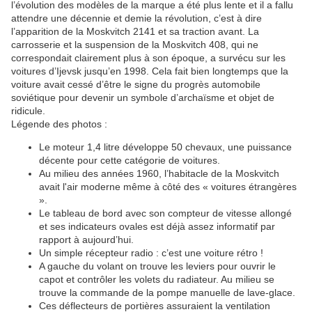
l’évolution des modèles de la marque a été plus lente et il a fallu
attendre une décennie et demie la révolution, c’est à dire
l’apparition de la Moskvitch 2141 et sa traction avant. La
carrosserie et la suspension de la Moskvitch 408, qui ne
correspondait clairement plus à son époque, a survécu sur les
voitures d’Ijevsk jusqu’en 1998. Cela fait bien longtemps que la
voiture avait cessé d’être le signe du progrès automobile
soviétique pour devenir un symbole d’archaïsme et objet de
ridicule.
Légende des photos :
Le moteur 1,4 litre développe 50 chevaux, une puissance
décente pour cette catégorie de voitures.
Au milieu des années 1960, l’habitacle de la Moskvitch
avait l'air moderne même à côté des « voitures étrangères
».
Le tableau de bord avec son compteur de vitesse allongé
et ses indicateurs ovales est déjà assez informatif par
rapport à aujourd’hui.
Un simple récepteur radio : c’est une voiture rétro !
A gauche du volant on trouve les leviers pour ouvrir le
capot et contrôler les volets du radiateur. Au milieu se
trouve la commande de la pompe manuelle de lave-glace.
Ces déflecteurs de portières assuraient la ventilation