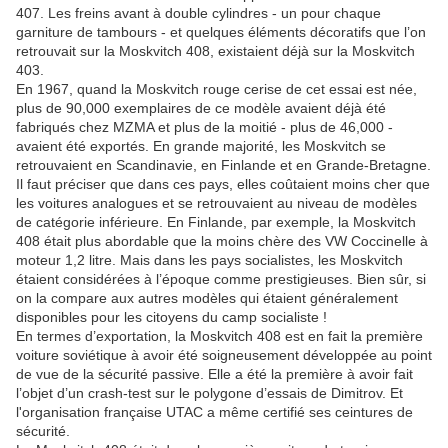
407. Les freins avant à double cylindres - un pour chaque
garniture de tambours - et quelques éléments décoratifs que l’on
retrouvait sur la Moskvitch 408, existaient déjà sur la Moskvitch
403.
En 1967, quand la Moskvitch rouge cerise de cet essai est née,
plus de 90,000 exemplaires de ce modèle avaient déjà été
fabriqués chez MZMA et plus de la moitié - plus de 46,000 -
avaient été exportés. En grande majorité, les Moskvitch se
retrouvaient en Scandinavie, en Finlande et en Grande-Bretagne.
Il faut préciser que dans ces pays, elles coûtaient moins cher que
les voitures analogues et se retrouvaient au niveau de modèles
de catégorie inférieure. En Finlande, par exemple, la Moskvitch
408 était plus abordable que la moins chère des VW Coccinelle à
moteur 1,2 litre. Mais dans les pays socialistes, les Moskvitch
étaient considérées à l’époque comme prestigieuses. Bien sûr, si
on la compare aux autres modèles qui étaient généralement
disponibles pour les citoyens du camp socialiste !
En termes d’exportation, la Moskvitch 408 est en fait la première
voiture soviétique à avoir été soigneusement développée au point
de vue de la sécurité passive. Elle a été la première à avoir fait
l’objet d’un crash-test sur le polygone d’essais de Dimitrov. Et
l'organisation française UTAC a même certifié ses ceintures de
sécurité.