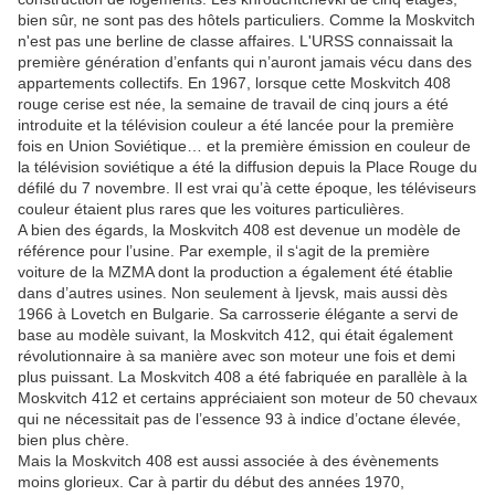
bien sûr, ne sont pas des hôtels particuliers. Comme la Moskvitch
n'est pas une berline de classe affaires. L'URSS connaissait la
première génération d’enfants qui n’auront jamais vécu dans des
appartements collectifs. En 1967, lorsque cette Moskvitch 408
rouge cerise est née, la semaine de travail de cinq jours a été
introduite et la télévision couleur a été lancée pour la première
fois en Union Soviétique… et la première émission en couleur de
la télévision soviétique a été la diffusion depuis la Place Rouge du
défilé du 7 novembre. Il est vrai qu’à cette époque, les téléviseurs
couleur étaient plus rares que les voitures particulières.
A bien des égards, la Moskvitch 408 est devenue un modèle de
référence pour l’usine. Par exemple, il s‘agit de la première
voiture de la MZMA dont la production a également été établie
dans d’autres usines. Non seulement à Ijevsk, mais aussi dès
1966 à Lovetch en Bulgarie. Sa carrosserie élégante a servi de
base au modèle suivant, la Moskvitch 412, qui était également
révolutionnaire à sa manière avec son moteur une fois et demi
plus puissant. La Moskvitch 408 a été fabriquée en parallèle à la
Moskvitch 412 et certains appréciaient son moteur de 50 chevaux
qui ne nécessitait pas de l’essence 93 à indice d’octane élevée,
bien plus chère.
Mais la Moskvitch 408 est aussi associée à des évènements
moins glorieux. Car à partir du début des années 1970,