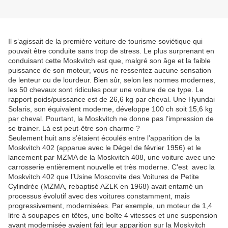
Il s’agissait de la première voiture de tourisme soviétique qui
pouvait être conduite sans trop de stress. Le plus surprenant en
conduisant cette Moskvitch est que, malgré son âge et la faible
puissance de son moteur, vous ne ressentez aucune sensation
de lenteur ou de lourdeur. Bien sûr, selon les normes modernes,
les 50 chevaux sont ridicules pour une voiture de ce type. Le
rapport poids/puissance est de 26,6 kg par cheval. Une Hyundai
Solaris, son équivalent moderne, développe 100 ch soit 15,6 kg
par cheval. Pourtant, la Moskvitch ne donne pas l’impression de
se trainer. Là est peut-être son charme ?
Seulement huit ans s’étaient écoulés entre l’apparition de la
Moskvitch 402 (apparue avec le Dégel de février 1956) et le
lancement par MZMA de la Moskvitch 408, une voiture avec une
carrosserie entièrement nouvelle et très moderne. C'est avec la
Moskvitch 402 que l’Usine Moscovite des Voitures de Petite
Cylindrée (MZMA, rebaptisé AZLK en 1968) avait entamé un
processus évolutif avec des voitures constamment, mais
progressivement, modernisées. Par exemple, un moteur de 1,4
litre à soupapes en têtes, une boîte 4 vitesses et une suspension
avant modernisée avaient fait leur apparition sur la Moskvitch