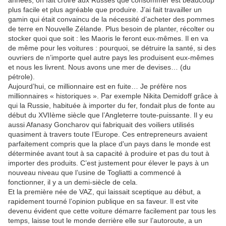
années, on fait croire aux Russes que consommer est beaucoup
plus facile et plus agréable que produire. J’ai fait travailler un
gamin qui était convaincu de la nécessité d’acheter des pommes
de terre en Nouvelle Zélande. Plus besoin de planter, récolter ou
stocker quoi que soit : les Maoris le feront eux-mêmes. Il en va
de même pour les voitures : pourquoi, se détruire la santé, si des
ouvriers de n’importe quel autre pays les produisent eux-mêmes
et nous les livrent. Nous avons une mer de devises… (du
pétrole).
Aujourd’hui, ce millionnaire est en fuite… Je préfère nos
millionnaires « historiques ». Par exemple Nikita Demidoff grâce à
qui la Russie, habituée à importer du fer, fondait plus de fonte au
début du XVIIème siècle que l’Angleterre toute-puissante. Il y eu
aussi Afanasy Goncharov qui fabriquait des voiliers utilisés
quasiment à travers toute l’Europe. Ces entrepreneurs avaient
parfaitement compris que la place d'un pays dans le monde est
déterminée avant tout à sa capacité à produire et pas du tout à
importer des produits. C’est justement pour élever le pays à un
nouveau niveau que l’usine de Togliatti a commencé à
fonctionner, il y a un demi-siècle de cela.
Et la première née de VAZ, qui laissait sceptique au début, a
rapidement tourné l’opinion publique en sa faveur. Il est vite
devenu évident que cette voiture démarre facilement par tous les
temps, laisse tout le monde derrière elle sur l’autoroute, a un