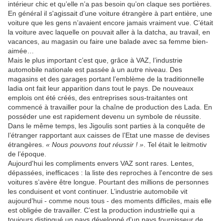
intérieur chic et qu’elle n’a pas besoin qu’on claque ses portières.
En général il s'agissait d'une voiture étrangère à part entière, une
voiture que les gens n’avaient encore jamais vraiment vue. C’était
la voiture avec laquelle on pouvait aller à la datcha, au travail, en
vacances, au magasin ou faire une balade avec sa femme bien-
aimée…
Mais le plus important c’est que, grâce à VAZ, l’industrie
automobile nationale est passée à un autre niveau. Des
magasins et des garages portant l’emblème de la traditionnelle
ladia ont fait leur apparition dans tout le pays. De nouveaux
emplois ont été créés, des entreprises sous-traitantes ont
commencé à travailler pour la chaîne de production des Lada. En
posséder une est rapidement devenu un symbole de réussite.
Dans le même temps, les Jigoulis sont parties à la conquête de
l’étranger rapportant aux caisses de l’Etat une masse de devises
étrangères.
« Nous pouvons tout réussir ! »
. Tel était le leitmotiv
de l’époque.
Aujourd'hui les compliments envers VAZ sont rares. Lentes,
dépassées, inefficaces : la liste des reproches à l'encontre de ses
voitures s’avère être longue. Pourtant des millions de personnes
les conduisent et vont continuer. L’industrie automobile vit
aujourd’hui - comme nous tous - des moments difficiles, mais elle
est obligée de travailler. C’est la production industrielle qui a
toujours distingué un pays développé d'un pays fournisseur de