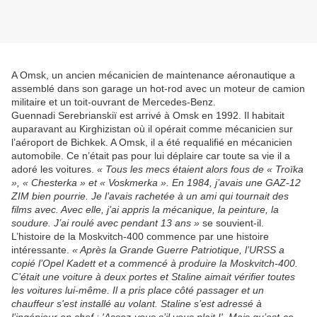
A Omsk, un ancien mécanicien de maintenance aéronautique a
assemblé dans son garage un hot-rod avec un moteur de camion
militaire et un toit-ouvrant de Mercedes-Benz.
Guennadi Serebrianskiï est arrivé à Omsk en 1992. Il habitait
auparavant au Kirghizistan où il opérait comme mécanicien sur
l’aéroport de Bichkek. A Omsk, il a été requalifié en mécanicien
automobile. Ce n’était pas pour lui déplaire car toute sa vie il a
adoré les voitures.
« Tous les mecs étaient alors fous de « Troïka
», « Chesterka » et « Voskmerka ». En 1984, j’avais une GAZ-12
ZIM bien pourrie. Je l’avais rachetée à un ami qui tournait des
films avec. Avec elle, j’ai appris la mécanique, la peinture, la
soudure. J’ai roulé avec pendant 13 ans »
se souvient-il.
L’histoire de la Moskvitch-400 commence par une histoire
intéressante.
« Après la Grande Guerre Patriotique, l’URSS a
copié l’Opel Kadett et a commencé à produire la Moskvitch-400.
C’était une voiture à deux portes et Staline aimait vérifier toutes
les voitures lui-même. Il a pris place côté passager et un
chauffeur s'est installé au volant. Staline s’est adressé à