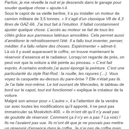
Parfois, je me réveille la nuit et je descends dans le garage pour
souder quelque chose »
ajoute-t-il.
Sous le capot de sa vieille berline, il a pu installer un moteur de
camion militaire de 3,5 tonnes.
« Il s’agit d’un classique V8 de 4,3
litres de GAZ-66. J’ai tout fait à l’intuition. Il fallait constamment
ajuster quelque chose. L’accès au moteur se fait de tous les
côtés grâce aux panneaux latéraux amovibles. Cela permet aussi
d’améliorer le refroidissement l’été. Il a fallu tout inventer, penser,
méditer. Il a fallu refaire des choses. Expérimenter »
admet-il.
Là où il y avait auparavant le coffre, on trouve maintenant le
réservoir d’essence et le radiateur. Lorsqu’on regarde de près, on
peut voir que la voiture a été peinte au pinceau.
« C’est fait
exprès. A certains endroits j’ai aussi épongé la peinture. C’est une
particularité du style Rat-Rod : la rouille, les rayures (…). Vous
voyez la casquette au-dessus du pare-brise ? Elle n’était pas là.
Je l’ai faite moi-même. Le toit ouvrant de Mercedes, le tableau de
bord sur le capot, tout est fonctionnel »
explique le créateur de la
voiture.
Malgré son amour pour « L’autre », il a l’attention de la vendre
car avec toutes les modifications qu’il apporté, il ne peut pas
immatriculer sa Moskvitch-400.
« Ils m’ont dit qu’il n’y avait pas
de goulotte de réservoir. Comment ça il n’y en a pas ? La voici !
Ils ne l’avaient pas vue. Ils m’ont dit que je ne pouvais pas mettre
un réservoir d’essence dans le coffre. Je n’ai pas de coffre mais