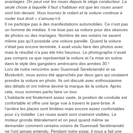
avantages. On peut voir les roues depuis le siège conducteur. La
seule chose à laquelle il faut s’habituer est que les roues avant
sont loin devant. Vous tournez le volant et la voiture continue à
rouler tout droit »
s’amuse-t-il.
Il ne participe pas à des manifestations automobiles. Ce n’est pas
un homme de médias. Il ne loue pas sa voiture pour des séances
de photos ou des mariages. Nombre de ses voisins ne savent
même pas qu’il possède une voiture pareille. Quand la voiture
n’était pas encore terminée, il avait voulu faire des photos avec
mais le résultat n’a pas été très heureux. Le photographe n’avait
pas compris ce que représentait la voiture et l’a mise en scène
dans le style des gangsters américains des années 30 !
Lors de notre rencontre avec Guennadi Serebrianskiï et sa
Moskvitch, nous avons été approchés par deux gars qui voulaient
prendre la voiture en photo. Ils ont discuté avec enthousiasme
des détails et ont même deviné la marque de la voiture. Après
cela, nous sommes partis faire un tour.
L’habitacle est finalement assez vaste, la position de conduite est
confortable et offre une large vue à travers le pare-brise. A
l’arrière les places sont limitées mais encore assez confortables
pour s’y installer. Les roues avant sont vraiment visibles. Le
moteur gronde littéralement et on peut quand même se
demander comment certains voisins de Guennadi Serebrianskiï
ne l’ont jamais entendu. Pendant notre essai, il nous a fait une