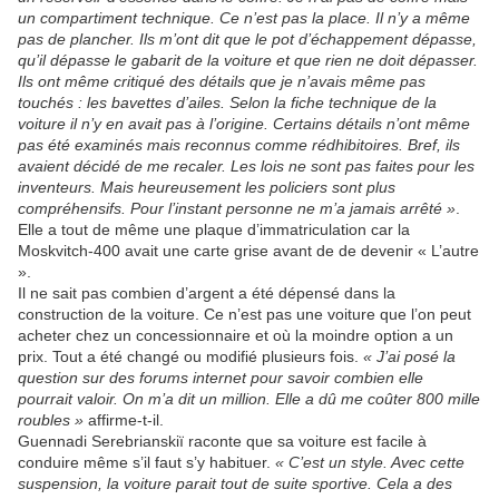
un compartiment technique. Ce n’est pas la place. Il n’y a même
pas de plancher. Ils m’ont dit que le pot d’échappement dépasse,
qu’il dépasse le gabarit de la voiture et que rien ne doit dépasser.
Ils ont même critiqué des détails que je n’avais même pas
touchés : les bavettes d’ailes. Selon la fiche technique de la
voiture il n’y en avait pas à l’origine. Certains détails n’ont même
pas été examinés mais reconnus comme rédhibitoires. Bref, ils
avaient décidé de me recaler. Les lois ne sont pas faites pour les
inventeurs. Mais heureusement les policiers sont plus
compréhensifs. Pour l’instant personne ne m’a jamais arrêté »
.
Elle a tout de même une plaque d’immatriculation car la
Moskvitch-400 avait une carte grise avant de de devenir « L’autre
».
Il ne sait pas combien d’argent a été dépensé dans la
construction de la voiture. Ce n’est pas une voiture que l’on peut
acheter chez un concessionnaire et où la moindre option a un
prix. Tout a été changé ou modifié plusieurs fois.
« J’ai posé la
question sur des forums internet pour savoir combien elle
pourrait valoir. On m’a dit un million. Elle a dû me coûter 800 mille
roubles »
affirme-t-il.
Guennadi Serebrianskiï raconte que sa voiture est facile à
conduire même s’il faut s’y habituer.
« C’est un style. Avec cette
suspension, la voiture parait tout de suite sportive. Cela a des