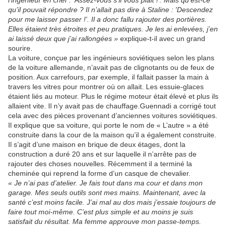
l’ingénieur en chef : 'Assez-vous s’il vous plait !'. Mais qu’est-ce
qu’il pouvait répondre ? Il n’allait pas dire à Staline : 'Descendez
pour me laisser passer !'. Il a donc fallu rajouter des portières.
Elles étaient très étroites et peu pratiques. Je les ai enlevées, j’en
ai laissé deux que j’ai rallongées »
explique-t-il avec un grand
sourire.
La voiture, conçue par les ingénieurs soviétiques selon les plans
de la voiture allemande, n’avait pas de clignotants ou de feux de
position. Aux carrefours, par exemple, il fallait passer la main à
travers les vitres pour montrer où on allait. Les essuie-glaces
étaient liés au moteur. Plus le régime moteur était élevé et plus ils
allaient vite. Il n’y avait pas de chauffage.Guennadi a corrigé tout
cela avec des pièces provenant d’anciennes voitures soviétiques.
Il explique que sa voiture, qui porte le nom de « L’autre » a été
construite dans la cour de la maison qu’il a également construite.
Il s’agit d’une maison en brique de deux étages, dont la
construction a duré 20 ans et sur laquelle il n’arrête pas de
rajouter des choses nouvelles. Récemment il a terminé la
cheminée qui reprend la forme d’un casque de chevalier.
« Je n’ai pas d’atelier. Je fais tout dans ma cour et dans mon
garage. Mes seuls outils sont mes mains. Maintenant, avec la
santé c’est moins facile. J’ai mal au dos mais j’essaie toujours de
faire tout moi-même. C’est plus simple et au moins je suis
satisfait du résultat. Ma femme approuve mon passe-temps.