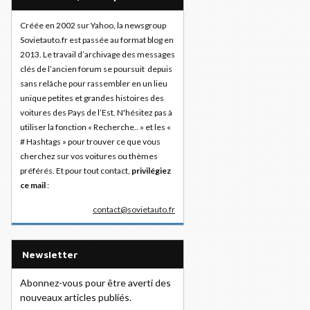
Créée en 2002 sur Yahoo, la newsgroup
Sovietauto.fr est passée au format blog en
2013. Le travail d’archivage des messages
clés de l’ancien forum se poursuit depuis
sans relâche pour rassembler en un lieu
unique petites et grandes histoires des
voitures des Pays de l’Est. N'hésitez pas à
utiliser la fonction « Recherche.. » et les «
# Hashtags » pour trouver ce que vous
cherchez sur vos voitures ou thèmes
préférés. Et pour tout contact,
privilégiez
ce mail
:
contact@sovietauto.fr
Newsletter
Abonnez-vous pour être averti des
nouveaux articles publiés.