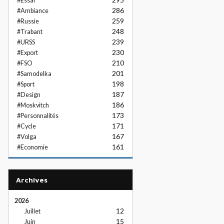
#Essai
286
#Ambiance
259
#Russie
248
#Trabant
239
#URSS
230
#Export
210
#FSO
201
#Samodelka
198
#Sport
187
#Design
186
#Moskvitch
173
#Personnalités
171
#Cycle
167
#Volga
161
#Economie
Archives
2026
12
Juillet
15
Juin