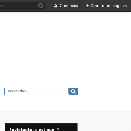
Connexion
+
Créer mon blog
Sovietauto, c'est quoi ?