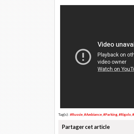
Tag(s) :
#Russie
,
#Ambiance
,
#Parking
,
#Rigolo
,
Partager cet article