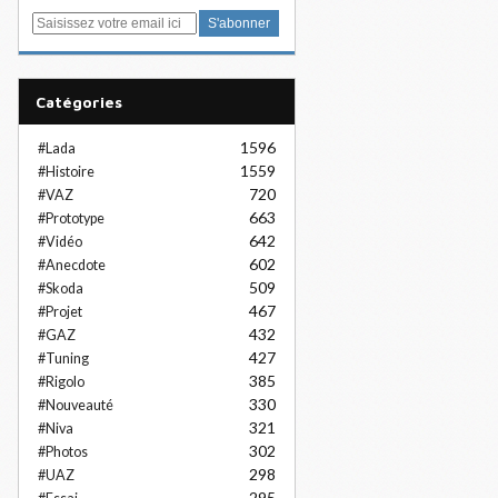
E
m
a
i
Catégories
l
1596
#Lada
1559
#Histoire
720
#VAZ
663
#Prototype
642
#Vidéo
602
#Anecdote
509
#Skoda
467
#Projet
432
#GAZ
427
#Tuning
385
#Rigolo
330
#Nouveauté
321
#Niva
302
#Photos
298
#UAZ
295