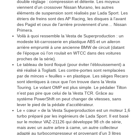
double réglage : compression et détente. Les moyeux
viennent d’un crossover Nissan Murano, les autres
éléments de suspension sont réalisés par Lada Sport. Les
étriers de freins sont des AP Racing, les disques à l’avant
des Pagid et ceux de l’arrière proviennent d’une… Nissan
Primera.
Voilà à quoi ressemble la Vesta de Superproduction : un
modeste kit-carrosserie en plastique ABS et un aileron
arrière emprunté à une ancienne BMW de circuit (datant
de l’époque où l’on roulait en WTCC dans des voitures
proches de la série).
Le tableau de bord floqué (pour éviter l’éblouissement) a
été réalisé à Togliatti. Les contre-portes sont remplacées
par de minces « feuilles » en plastique. Les sièges Recaro
sont identiques à ceux que l’on trouve dans la Vesta
Touring. Le volant OMP est plus simple. Le pédalier Tilton
n’est pas pire que celui de la Vesta TCR. Grâce au
système PowerShift on peut changer de vitesses, sans
lever le pied de la pédale d’accélérateur.
Le « cœur » de la Vesta Superproduction est un moteur 1,6
turbo préparé par les ingénieurs de Lada Sport. Il est basé
sur le moteur VAZ-21126 qui développe 98 ch de série,
mais avec un autre arbre à came, un autre collecteur
adapté au turbocompresseur et provenant d’un 3 litres