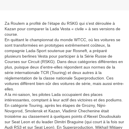
Za Roulem a profité de l’étape du RSKG qui s’est déroulée à
Kazan pour comparer la Lada Vesta « civile » à ses versions de
course.
En quittant le championnat du monde WTCC, où les voitures se
sont transformées en prototypes extrêmement coûteux, la
compagnie Lada-Sport soutenue par Rosneft, a préparé
plusieurs berlines Vesta pour participer à la Série Russe de
Courses sur Circuit (RSKG). Dans deux catégories différentes en
plus, puisque deux d’entre-elles répondent aux normes de la
série internationale TCR (Touring) et deux autres à la
réglementation de la classe nationale Superproduction. Ces
voitures diffèrent bien-sûr des voitures de série, mais aussi entre-
elles.
A la mi-saison, les pilotes Lada occupaient des places
intéressantes, comptant à leur actif des victoires et des podiums.
En catégorie Touring, après les étapes de Grozny, Nijni-
Novgorod, Smolensk et Kazan, Vladimir Chechenine était
troisième au classement à quelques points d’Alexeï Doudoukalo
sur Seat Leon et du leader Dimitri Braguine (qui court à la fois sur
Audi RS3 et sur Seat Leon). En Superproduction, Mikhaïl Mitiaev