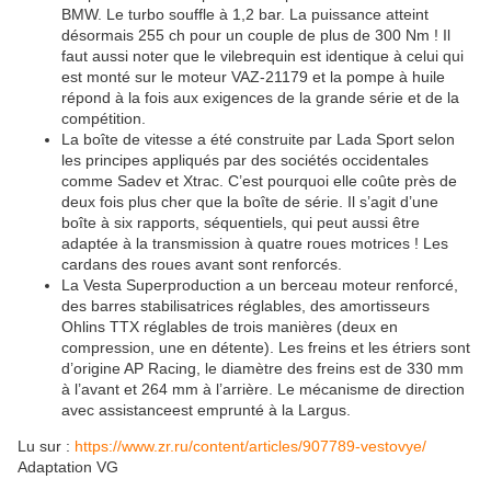
BMW. Le turbo souffle à 1,2 bar. La puissance atteint
désormais 255 ch pour un couple de plus de 300 Nm ! Il
faut aussi noter que le vilebrequin est identique à celui qui
est monté sur le moteur VAZ-21179 et la pompe à huile
répond à la fois aux exigences de la grande série et de la
compétition.
La boîte de vitesse a été construite par Lada Sport selon
les principes appliqués par des sociétés occidentales
comme Sadev et Xtrac. C’est pourquoi elle coûte près de
deux fois plus cher que la boîte de série. Il s’agit d’une
boîte à six rapports, séquentiels, qui peut aussi être
adaptée à la transmission à quatre roues motrices ! Les
cardans des roues avant sont renforcés.
La Vesta Superproduction a un berceau moteur renforcé,
des barres stabilisatrices réglables, des amortisseurs
Ohlins TTX réglables de trois manières (deux en
compression, une en détente). Les freins et les étriers sont
d’origine AP Racing, le diamètre des freins est de 330 mm
à l’avant et 264 mm à l’arrière. Le mécanisme de direction
avec assistanceest emprunté à la Largus.
Lu sur :
https://www.zr.ru/content/articles/907789-vestovye/
Adaptation VG