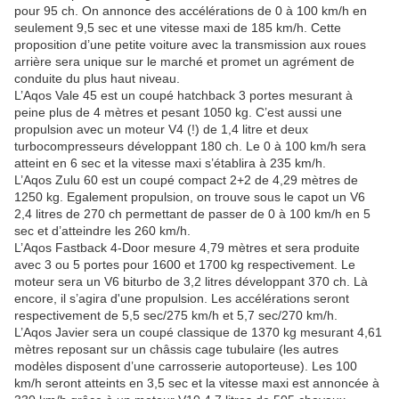
pour 95 ch. On annonce des accélérations de 0 à 100 km/h en
seulement 9,5 sec et une vitesse maxi de 185 km/h. Cette
proposition d’une petite voiture avec la transmission aux roues
arrière sera unique sur le marché et promet un agrément de
conduite du plus haut niveau.
L’Aqos Vale 45 est un coupé hatchback 3 portes mesurant à
peine plus de 4 mètres et pesant 1050 kg. C’est aussi une
propulsion avec un moteur V4 (!) de 1,4 litre et deux
turbocompresseurs développant 180 ch. Le 0 à 100 km/h sera
atteint en 6 sec et la vitesse maxi s’établira à 235 km/h.
L’Aqos Zulu 60 est un coupé compact 2+2 de 4,29 mètres de
1250 kg. Egalement propulsion, on trouve sous le capot un V6
2,4 litres de 270 ch permettant de passer de 0 à 100 km/h en 5
sec et d’atteindre les 260 km/h.
L’Aqos Fastback 4-Door mesure 4,79 mètres et sera produite
avec 3 ou 5 portes pour 1600 et 1700 kg respectivement. Le
moteur sera un V6 biturbo de 3,2 litres développant 370 ch. Là
encore, il s’agira d'une propulsion. Les accélérations seront
respectivement de 5,5 sec/275 km/h et 5,7 sec/270 km/h.
L’Aqos Javier sera un coupé classique de 1370 kg mesurant 4,61
mètres reposant sur un châssis cage tubulaire (les autres
modèles disposent d’une carrosserie autoporteuse). Les 100
km/h seront atteints en 3,5 sec et la vitesse maxi est annoncée à