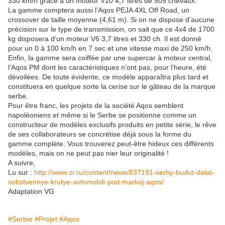
330 km/h grâce à un moteur V10 4,7 litres de 505 chevaux.
La gamme comptera aussi l’Aqos PEJA 4XL Off Road, un
crossover de taille moyenne (4,61 m). Si on ne dispose d’aucune
précision sur le type de transmission, on sait que ce 4x4 de 1700
kg disposera d’un moteur V6 3,7 litres et 330 ch. Il est donné
pour un 0 à 100 km/h en 7 sec et une vitesse maxi de 250 km/h.
Enfin, la gamme sera coiffée par une supercar à moteur central,
l’Aqos PM dont les caractéristiques n’ont pas, pour l’heure, été
dévoilées. De toute évidente, ce modèle apparaîtra plus tard et
constituera en quelque sorte la cerise sur le gâteau de la marque
serbe.
Pour être franc, les projets de la société Aqos semblent
napoléoniens et même si le Serbe se positionne comme un
constructeur de modèles exclusifs produits en petite série, le rêve
de ses collaborateurs se concrétise déjà sous la forme du
gamme complète. Vous trouverez peut-être hideux ces différents
modèles, mais on ne peut pas nier leur originalité !
A suivre,
Lu sur :
http://www.zr.ru/content/news/837191-serby-budut-delat-
sobstvennye-krutye-avtomobili-pod-markoj-aqos/
Adaptation VG
#Serbie
#Projet
#Aqos