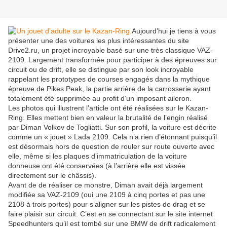
Aujourd’hui je tiens à vous
présenter une des voitures les plus intéressantes du site
Drive2.ru, un projet incroyable basé sur une très classique VAZ-
2109. Largement transformée pour participer à des épreuves sur
circuit ou de drift, elle se distingue par son look incroyable
rappelant les prototypes de courses engagés dans la mythique
épreuve de Pikes Peak, la partie arrière de la carrosserie ayant
totalement été supprimée au profit d’un imposant aileron.
Les photos qui illustrent l’article ont été réalisées sur le Kazan-
Ring. Elles mettent bien en valeur la brutalité de l’engin réalisé
par Diman Volkov de Togliatti. Sur son profil, la voiture est décrite
comme un « jouet » Lada 2109. Cela n’a rien d’étonnant puisqu’il
est désormais hors de question de rouler sur route ouverte avec
elle, même si les plaques d’immatriculation de la voiture
donneuse ont été conservées (à l’arrière elle est vissée
directement sur le châssis).
Avant de de réaliser ce monstre, Diman avait déjà largement
modifiée sa VAZ-2109 (oui une 2109 à cinq portes et pas une
2108 à trois portes) pour s’aligner sur les pistes de drag et se
faire plaisir sur circuit. C’est en se connectant sur le site internet
Speedhunters qu’il est tombé sur une BMW de drift radicalement