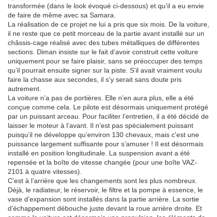
transformée (dans le look évoqué ci-dessous) et qu’il a eu envie
de faire de même avec sa Samara.
La réalisation de ce projet ne lui a pris que six mois. De la voiture,
il ne reste que ce petit morceau de la partie avant installé sur un
châssis-cage réalisé avec des tubes métalliques de différentes
sections. Diman insiste sur le fait d’avoir construit cette voiture
uniquement pour se faire plaisir, sans se préoccuper des temps
qu’il pourrait ensuite signer sur la piste. S’il avait vraiment voulu
faire la chasse aux secondes, il s’y serait sans doute pris
autrement.
La voiture n’a pas de portières. Elle n’en aura plus, elle a été
conçue comme cela. Le pilote est désormais uniquement protégé
par un puissant arceau. Pour faciliter l’entretien, il a été décidé de
laisser le moteur à l’avant. Il n’est pas spécialement puissant
puisqu’il ne développe qu’environ 130 chevaux, mais c'est une
puissance largement suffisante pour s’amuser ! Il est désormais
installé en position longitudinale. La suspension avant a été
repensée et la boîte de vitesse changée (pour une boîte VAZ-
2101 à quatre vitesses).
C’est à l’arrière que les changements sont les plus nombreux.
Déjà, le radiateur, le réservoir, le filtre et la pompe à essence, le
vase d’expansion sont installés dans la partie arrière. La sortie
d’échappement débouche juste devant la roue arrière droite. Et