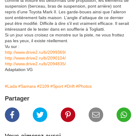
comme la voiture est désormais une propulsion, les éléments de
suspension (berceau, bras de suspension, pont arrière) sont
repris d’une Toyota Mark II. Les garde-boues ainsi que l’aileron
sont entièrement faits maison. L’angle d’attaque de ce dernier
peut être modifié. Difficile à dire s'il est vraiment efficace. Il serait
intéressant de le tester dans en soufflerie à Togliatti.
Si un jour vous croisez ce monstre sur la piste, ne vous frottez
pas les yeux, il existe réellement.
Vu sur :
http://www.drive2.ru/b/2099369/
http://www.drive2.ru/b/2090104/
http://www.drive2.ru/b/2094835/
Adaptation VG
#Lada
#Samara
#2109
#Sport
#Drift
#Photos
Partager