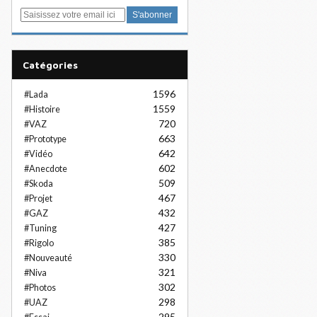
E
m
a
i
Catégories
l
1596
#Lada
1559
#Histoire
720
#VAZ
663
#Prototype
642
#Vidéo
602
#Anecdote
509
#Skoda
467
#Projet
432
#GAZ
427
#Tuning
385
#Rigolo
330
#Nouveauté
321
#Niva
302
#Photos
298
#UAZ
295