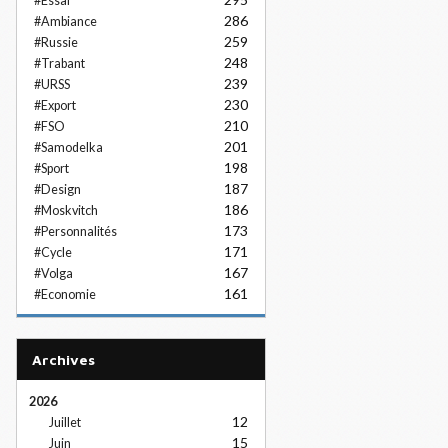
#Essai
286
#Ambiance
259
#Russie
248
#Trabant
239
#URSS
230
#Export
210
#FSO
201
#Samodelka
198
#Sport
187
#Design
186
#Moskvitch
173
#Personnalités
171
#Cycle
167
#Volga
161
#Economie
Archives
2026
12
Juillet
15
Juin