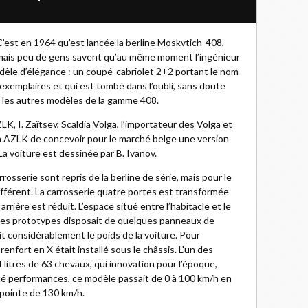
C’est en 1964 qu’est lancée la berline Moskvtich-408,
mais peu de gens savent qu’au même moment l’ingénieur
dèle d’élégance : un coupé-cabriolet 2+2 portant le nom
 exemplaires et qui est tombé dans l’oubli, sans doute
r les autres modèles de la gamme 408.
LK, I. Zaïtsev, Scaldia Volga, l’importateur des Volga et
à AZLK de concevoir pour le marché belge une version
La voiture est dessinée par B. Ivanov.
rosserie sont repris de la berline de série, mais pour le
ifférent. La carrosserie quatre portes est transformée
rière est réduit. L’espace situé entre l’habitacle et le
 des prototypes disposait de quelques panneaux de
it considérablement le poids de la voiture. Pour
 renfort en X était installé sous le châssis. L'un des
 litres de 63 chevaux, qui innovation pour l’époque,
ôté performances, ce modèle passait de 0 à 100 km/h en
 pointe de 130 km/h.