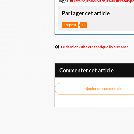
Tag(s) :
#Histoire
,
#Moskvitch
,
#408
,
#Prototyp
Partager cet article
Repost
0
Le dernier Zuk a été fabriqué il y a 15 ans !
Commenter cet article
Ajouter un commentaire