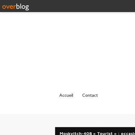
Accueil
Contact
Moskvitch-408 « Tourist » : occas