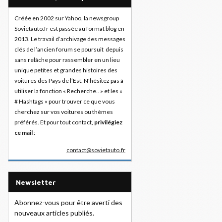
Créée en 2002 sur Yahoo, la newsgroup
Sovietauto.fr est passée au format blog en
2013. Le travail d’archivage des messages
clés de l’ancien forum se poursuit depuis
sans relâche pour rassembler en un lieu
unique petites et grandes histoires des
voitures des Pays de l’Est. N'hésitez pas à
utiliser la fonction « Recherche.. » et les «
# Hashtags » pour trouver ce que vous
cherchez sur vos voitures ou thèmes
préférés. Et pour tout contact,
privilégiez
ce mail
:
contact@sovietauto.fr
Newsletter
Abonnez-vous pour être averti des
nouveaux articles publiés.