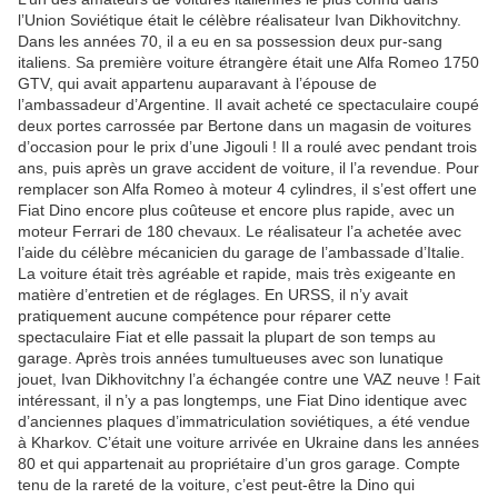
l’Union Soviétique était le célèbre réalisateur Ivan Dikhovitchny.
Dans les années 70, il a eu en sa possession deux pur-sang
italiens. Sa première voiture étrangère était une Alfa Romeo 1750
GTV, qui avait appartenu auparavant à l’épouse de
l’ambassadeur d’Argentine. Il avait acheté ce spectaculaire coupé
deux portes carrossée par Bertone dans un magasin de voitures
d’occasion pour le prix d’une Jigouli ! Il a roulé avec pendant trois
ans, puis après un grave accident de voiture, il l’a revendue. Pour
remplacer son Alfa Romeo à moteur 4 cylindres, il s’est offert une
Fiat Dino encore plus coûteuse et encore plus rapide, avec un
moteur Ferrari de 180 chevaux. Le réalisateur l’a achetée avec
l’aide du célèbre mécanicien du garage de l’ambassade d’Italie.
La voiture était très agréable et rapide, mais très exigeante en
matière d’entretien et de réglages. En URSS, il n’y avait
pratiquement aucune compétence pour réparer cette
spectaculaire Fiat et elle passait la plupart de son temps au
garage. Après trois années tumultueuses avec son lunatique
jouet, Ivan Dikhovitchny l’a échangée contre une VAZ neuve ! Fait
intéressant, il n’y a pas longtemps, une Fiat Dino identique avec
d’anciennes plaques d’immatriculation soviétiques, a été vendue
à Kharkov. C’était une voiture arrivée en Ukraine dans les années
80 et qui appartenait au propriétaire d’un gros garage. Compte
tenu de la rareté de la voiture, c’est peut-être la Dino qui