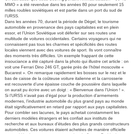
MMO » a été revendue dans les années 80 pour seulement 15
milles roubles soviétiques et est partie dans un port du sud de
l’URSS.
Dans les années 70, durant la période de Dégel, le tourisme
automobile en provenance des pays capitalistes est en plein
essor, et l’Union Soviétique voit déferler sur ses routes une
multitude de voitures occidentales. Certains voyageurs qui ne
connaissent pas tous les charmes et spécificités des routes
locales viennent avec des voitures de sport. Ils vont connaître
des moments très difficiles. Un exemple frappant de cette
insouciance a été capturé dans la photo qui illustre cet article : on
voit une Ferrari Dino 246 GT, garée près de l’hôtel moscovite «
Bucarest ». On remarque rapidement les bosses sur le nez et le
bas de caisse de la coûteuse voiture italienne et la carrosserie
est recouverte d’une épaisse couche de poussière dans laquelle
on aurait pu écrire avec un doigt : « Bienvenue dans l’Union ! ».
Si l’URSS n’avait pas d’égal pour la production d’armements
modernes, l’industrie automobile du plus grand pays au monde
était significativement en retard par rapport aux pays capitalistes.
Pour combler ses lacunes, le pays achetait constamment les
derniers modèles étrangers et les confiait aux instituts de
recherche et aux bureaux d’études des plus grands constructeurs
automobiles. Ces voitures étaient achetées de manière officielle