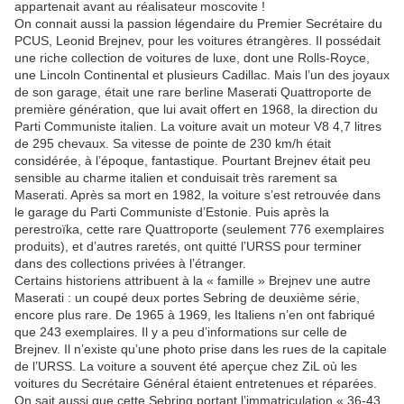
appartenait avant au réalisateur moscovite !
On connait aussi la passion légendaire du Premier Secrétaire du
PCUS, Leonid Brejnev, pour les voitures étrangères. Il possédait
une riche collection de voitures de luxe, dont une Rolls-Royce,
une Lincoln Continental et plusieurs Cadillac. Mais l’un des joyaux
de son garage, était une rare berline Maserati Quattroporte de
première génération, que lui avait offert en 1968, la direction du
Parti Communiste italien. La voiture avait un moteur V8 4,7 litres
de 295 chevaux. Sa vitesse de pointe de 230 km/h était
considérée, à l’époque, fantastique. Pourtant Brejnev était peu
sensible au charme italien et conduisait très rarement sa
Maserati. Après sa mort en 1982, la voiture s’est retrouvée dans
le garage du Parti Communiste d’Estonie. Puis après la
perestroïka, cette rare Quattroporte (seulement 776 exemplaires
produits), et d’autres raretés, ont quitté l’URSS pour terminer
dans des collections privées à l’étranger.
Certains historiens attribuent à la « famille » Brejnev une autre
Maserati : un coupé deux portes Sebring de deuxième série,
encore plus rare. De 1965 à 1969, les Italiens n’en ont fabriqué
que 243 exemplaires. Il y a peu d’informations sur celle de
Brejnev. Il n’existe qu’une photo prise dans les rues de la capitale
de l’URSS. La voiture a souvent été aperçue chez ZiL où les
voitures du Secrétaire Général étaient entretenues et réparées.
On sait aussi que cette Sebring portant l’immatriculation « 36-43