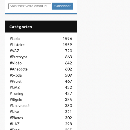
E
m
a
i
Catégories
l
1596
#Lada
1559
#Histoire
720
#VAZ
663
#Prototype
642
#Vidéo
602
#Anecdote
509
#Skoda
467
#Projet
432
#GAZ
427
#Tuning
385
#Rigolo
330
#Nouveauté
321
#Niva
302
#Photos
298
#UAZ
295