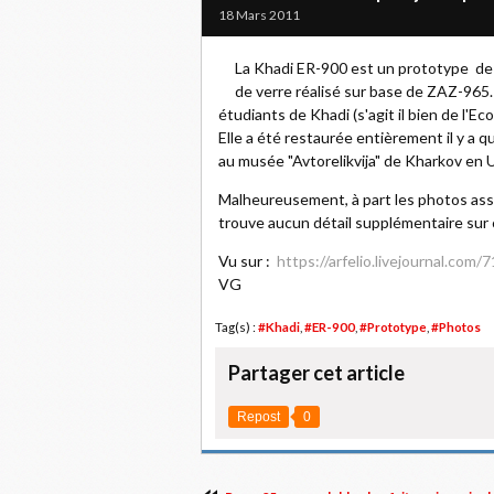
18 Mars 2011
La Khadi ER-900 est un prototype de v
de verre réalisé sur base de ZAZ-965.
étudiants de Khadi (s'agit il bien de l'Ec
Elle a été restaurée entièrement il y a
au musée "Avtorelikvija" de Kharkov en 
Malheureusement, à part les photos ass
trouve aucun détail supplémentaire sur ce
Vu sur :
https://arfelio.livejournal.com/
VG
Tag(s) :
#Khadi
,
#ER-900
,
#Prototype
,
#Photos
Partager cet article
Repost
0