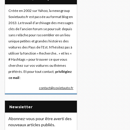
Créée en 2002 sur Yahoo, la newsgroup
Sovietauto.fr est passée au format blog en
2013. Le travail d’archivage des messages
clés de l’ancien forum se poursuit depuis
sans relâche pour rassembler en un lieu
unique petites et grandes histoires des
voitures des Pays de l’Est. N'hésitez pas à
utiliser la fonction « Recherche.. » et les «
# Hashtags » pour trouver ce que vous
cherchez sur vos voitures ou thèmes
préférés. Et pour tout contact,
privilégiez
ce mail
:
contact@sovietauto.fr
Newsletter
Abonnez-vous pour être averti des
nouveaux articles publiés.