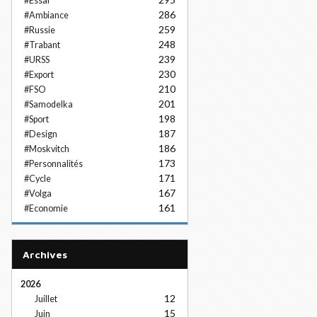
#Essai
286
#Ambiance
259
#Russie
248
#Trabant
239
#URSS
230
#Export
210
#FSO
201
#Samodelka
198
#Sport
187
#Design
186
#Moskvitch
173
#Personnalités
171
#Cycle
167
#Volga
161
#Economie
Archives
2026
12
Juillet
15
Juin