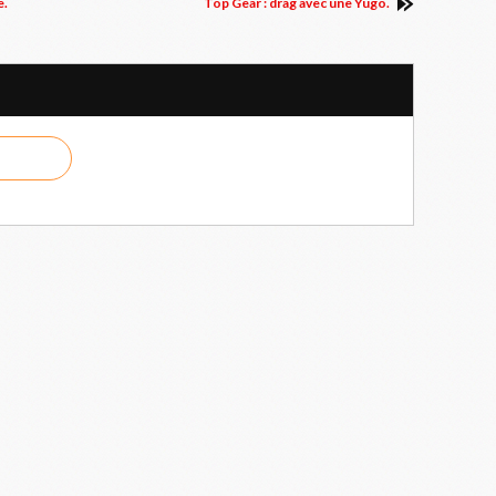
e.
Top Gear : drag avec une Yugo.