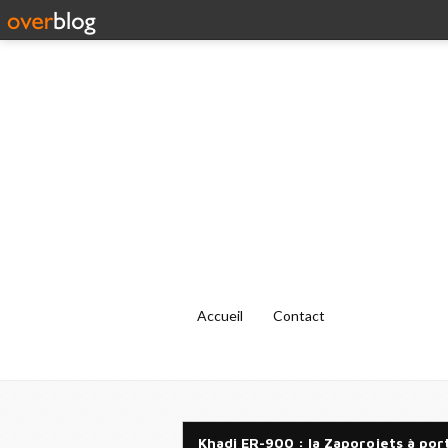
Accueil
Contact
Khadi ER-900 : la Zaporojets à port