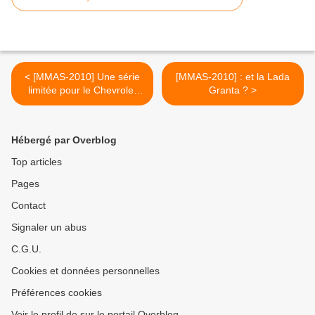
< [MMAS-2010] Une série
[MMAS-2010] : et la Lada
limitée pour le Chevrolet
Granta ? >
Niva.
Hébergé par Overblog
Top articles
Pages
Contact
Signaler un abus
C.G.U.
Cookies et données personnelles
Préférences cookies
Voir le profil de sur le portail Overblog