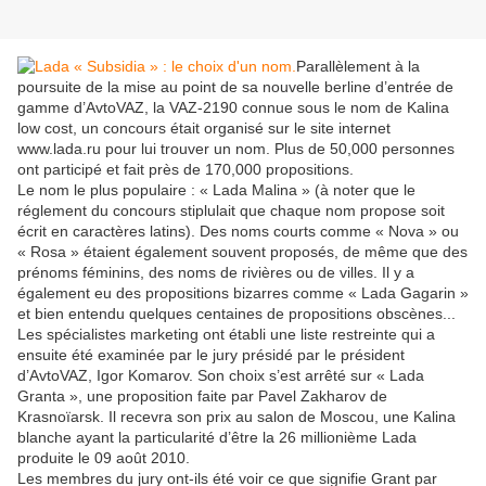
Parallèlement à la
poursuite de la mise au point de sa nouvelle berline d’entrée de
gamme d’AvtoVAZ, la VAZ-2190 connue sous le nom de Kalina
low cost, un concours était organisé sur le site internet
www.lada.ru pour lui trouver un nom. Plus de 50,000 personnes
ont participé et fait près de 170,000 propositions.
Le nom le plus populaire : « Lada Malina » (à noter que le
réglement du concours stiplulait que chaque nom propose soit
écrit en caractères latins). Des noms courts comme « Nova » ou
« Rosa » étaient également souvent proposés, de même que des
prénoms féminins, des noms de rivières ou de villes. Il y a
également eu des propositions bizarres comme « Lada Gagarin »
et bien entendu quelques centaines de propositions obscènes...
Les spécialistes marketing ont établi une liste restreinte qui a
ensuite été examinée par le jury présidé par le président
d’AvtoVAZ, Igor Komarov. Son choix s’est arrêté sur « Lada
Granta », une proposition faite par Pavel Zakharov de
Krasnoïarsk. Il recevra son prix au salon de Moscou, une Kalina
blanche ayant la particularité d’être la 26 millionième Lada
produite le 09 août 2010.
Les membres du jury ont-ils été voir ce que signifie Grant par