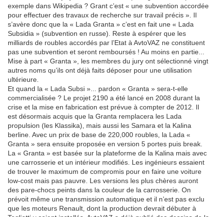
exemple dans Wikipedia ? Grant c’est « une subvention accordée
pour effectuer des travaux de recherche sur travail précis ». Il
s’avère donc que la « Lada Granta » c’est en fait une « Lada
Subsidia » (subvention en russe). Reste à espérer que les
milliards de roubles accordés par l’Etat à AvtoVAZ ne constituent
pas une subvention et seront remboursés ! Au moins en partie...
Mise à part « Granta », les membres du jury ont sélectionné vingt
autres noms qu’ils ont déjà faits déposer pour une utilisation
ultérieure.
Et quand la « Lada Subsi »... pardon « Granta » sera-t-elle
commercialisée ? Le projet 2190 a été lancé en 2008 durant la
crise et la mise en fabrication est prévue à compter de 2012. Il
est désormais acquis que la Granta remplacera les Lada
propulsion (les Klassika), mais aussi les Samara et la Kalina
berline. Avec un prix de base de 220,000 roubles, la Lada «
Granta » sera ensuite proposée en version 5 portes puis break.
La « Granta » est basée sur la plateforme de la Kalina mais avec
une carrosserie et un intérieur modifiés. Les ingénieurs essaient
de trouver le maximum de compromis pour en faire une voiture
low-cost mais pas pauvre. Les versions les plus chères auront
des pare-chocs peints dans la couleur de la carrosserie. On
prévoit même une transmission automatique et il n’est pas exclu
que les moteurs Renault, dont la production devrait débuter à