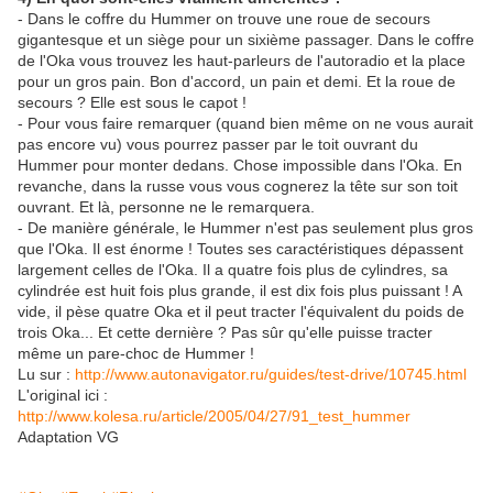
- Dans le coffre du Hummer on trouve une roue de secours
gigantesque et un siège pour un sixième passager. Dans le coffre
de l'Oka vous trouvez les haut-parleurs de l'autoradio et la place
pour un gros pain. Bon d'accord, un pain et demi. Et la roue de
secours ? Elle est sous le capot !
- Pour vous faire remarquer (quand bien même on ne vous aurait
pas encore vu) vous pourrez passer par le toit ouvrant du
Hummer pour monter dedans. Chose impossible dans l'Oka. En
revanche, dans la russe vous vous cognerez la tête sur son toit
ouvrant. Et là, personne ne le remarquera.
- De manière générale, le Hummer n'est pas seulement plus gros
que l'Oka. Il est énorme ! Toutes ses caractéristiques dépassent
largement celles de l'Oka. Il a quatre fois plus de cylindres, sa
cylindrée est huit fois plus grande, il est dix fois plus puissant ! A
vide, il pèse quatre Oka et il peut tracter l'équivalent du poids de
trois Oka... Et cette dernière ? Pas sûr qu'elle puisse tracter
même un pare-choc de Hummer !
Lu sur :
http://www.autonavigator.ru/guides/test-drive/10745.html
L'original ici :
http://www.kolesa.ru/article/2005/04/27/91_test_hummer
Adaptation VG