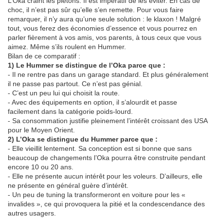
L’Oka craint les piétons. Il est impératif de les éviter. En cas de
choc, il n’est pas sûr qu’elle s’en remette. Pour vous faire
remarquer, il n’y aura qu’une seule solution : le klaxon ! Malgré
tout, vous ferez des économies d’essence et vous pourrez en
parler fièrement à vos amis, vos parents, à tous ceux que vous
aimez. Même s’ils roulent en Hummer.
Bilan de ce comparatif :
1) Le Hummer se distingue de l’Oka parce que :
- Il ne rentre pas dans un garage standard. Et plus généralement
il ne passe pas partout. Ce n’est pas génial.
- C’est un peu lui qui choisit la route.
- Avec des équipements en option, il s’alourdit et passe
facilement dans la catégorie poids-lourd.
- Sa consommation justifie pleinement l’intérêt croissant des USA
pour le Moyen Orient.
2) L’Oka se distingue du Hummer parce que :
- Elle vieillit lentement. Sa conception est si bonne que sans
beaucoup de changements l’Oka pourra être construite pendant
encore 10 ou 20 ans.
- Elle ne présente aucun intérêt pour les voleurs. D’ailleurs, elle
ne présente en général guère d’intérêt.
- Un peu de tuning la transformeront en voiture pour les «
invalides », ce qui provoquera la pitié et la condescendance des
autres usagers.