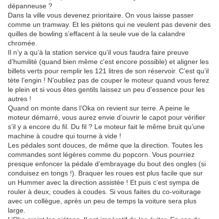
dépanneuse ?
Dans la ville vous devenez prioritaire. On vous laisse passer
comme un tramway. Et les piétons qui ne veulent pas devenir des
quilles de bowling s’effacent à la seule vue de la calandre
chromée.
Il n’y a qu’à la station service qu’il vous faudra faire preuve
d’humilité (quand bien même c'est encore possible) et aligner les
billets verts pour remplir les 121 litres de son réservoir. C’est qu’il
tète l’engin ! N’oubliez pas de couper le moteur quand vous ferez
le plein et si vous êtes gentils laissez un peu d'essence pour les
autres !
Quand on monte dans l’Oka on revient sur terre. A peine le
moteur démarré, vous aurez envie d’ouvrir le capot pour vérifier
s’il y a encore du fil. Du fil ? Le moteur fait le même bruit qu’une
machine à coudre qui tourne à vide !
Les pédales sont douces, de même que la direction. Toutes les
commandes sont légères comme du popcorn. Vous pourriez
presque enfoncer la pédale d’embrayage du bout des ongles (si
conduisez en tongs !). Braquer les roues est plus facile que sur
un Hummer avec la direction assistée ! Et puis c’est sympa de
rouler à deux, coudes à coudes. Si vous faites du co-voiturage
avec un collègue, après un peu de temps la voiture sera plus
large.