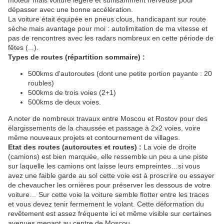
moteur mais voiture légère et suffisamment nerveuse pour
dépasser avec une bonne accélération.
La voiture était équipée en pneus clous, handicapant sur route
sèche mais avantage pour moi : autolimitation de ma vitesse et
pas de rencontres avec les radars nombreux en cette période de
fêtes (...).
Types de routes (répartition sommaire) :
500kms d'autoroutes (dont une petite portion payante : 20
roubles)
500kms de trois voies (2+1)
500kms de deux voies.
A noter de nombreux travaux entre Moscou et Rostov pour des
élargissements de la chaussée et passage à 2x2 voies, voire
même nouveaux projets et contournement de villages.
Etat des routes (autoroutes et routes) :
La voie de droite
(camions) est bien marquée, elle ressemble un peu a une piste
sur laquelle les camions ont laisse leurs empreintes…si vous
avez une faible garde au sol cette voie est à proscrire ou essayer
de chevaucher les ornières pour préserver les dessous de votre
voiture… Sur cette voie la voiture semble flotter entre les traces
et vous devez tenir fermement le volant. Cette déformation du
revêtement est assez fréquente ici et même visible sur certaines
avenues menant au centre de Moscou.