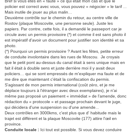
Bref si vous êtes en « faute » ce qui était mon cas et que le
policier est correct avec vous, vous pouvez « négocier » le tarif ...
Mais inutile de jouer au plus malin…
Deuxième contrôle sur le chemin du retour, au centre ville de
Rostov (plaque Moscovite, une personne seule). Juste les
papiers. Par contre, cette fois, il a demandé le passeport car je
circule avec un permis provisoire (*) et comme il est sans photo il
est impératif d'avoir un document pour justifier son identité et sa
photo.
(*) Pourquoi un permis provisoire ? Avant les fêtes, petite erreur
de conduite involontaire dans les rues de Moscou. Je croyais
que le petit pont au-dessus du canal était à sens unique mais en
fait il était à double sens et juste derrière moi il y avait deux
policiers… qui se sont empressés de m'expliquer ma faute et de
me dire que maintenant c'était la confiscation du permis.
S'agissant de mon permis international (coût zéro, et je me
déplace toujours à l'étranger avec deux exemplaires), je n'ai
même pas proposé un paiement « immédiat » de l'amende, donc
rédaction du « protocole » et passage prochain devant le juge,
qui décidera d'une suspension ou d'une amende...
Deux contrôles en 3000kms, c'est plus que d' habitude mais le
trajet est différent et la plaque Moscovite (177) attire l'œil en
province.
Conduite locale :
Ici tout est possible. Si vous devez conduire