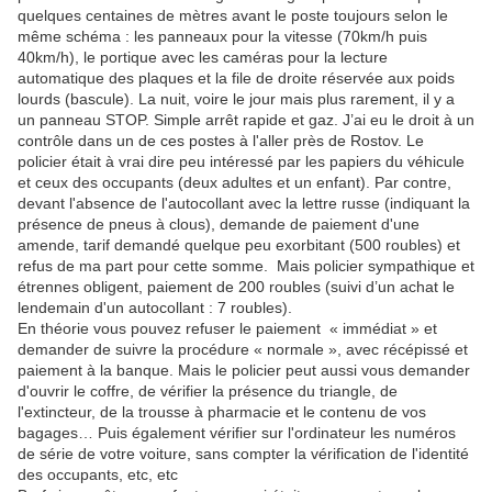
quelques centaines de mètres avant le poste toujours selon le
même schéma : les panneaux pour la vitesse (70km/h puis
40km/h), le portique avec les caméras pour la lecture
automatique des plaques et la file de droite réservée aux poids
lourds (bascule). La nuit, voire le jour mais plus rarement, il y a
un panneau STOP. Simple arrêt rapide et gaz. J’ai eu le droit à un
contrôle dans un de ces postes à l'aller près de Rostov. Le
policier était à vrai dire peu intéressé par les papiers du véhicule
et ceux des occupants (deux adultes et un enfant). Par contre,
devant l'absence de l'autocollant avec la lettre russe (indiquant la
présence de pneus à clous), demande de paiement d'une
amende, tarif demandé quelque peu exorbitant (500 roubles) et
refus de ma part pour cette somme. Mais policier sympathique et
étrennes obligent, paiement de 200 roubles (suivi d’un achat le
lendemain d'un autocollant : 7 roubles).
En théorie vous pouvez refuser le paiement « immédiat » et
demander de suivre la procédure « normale », avec récépissé et
paiement à la banque. Mais le policier peut aussi vous demander
d'ouvrir le coffre, de vérifier la présence du triangle, de
l'extincteur, de la trousse à pharmacie et le contenu de vos
bagages… Puis également vérifier sur l'ordinateur les numéros
de série de votre voiture, sans compter la vérification de l'identité
des occupants, etc, etc