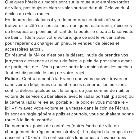
Quelques hôtels ou motels sont sur la route aux entrées/sorties
de villes, pas toujours bien visibles surtout de nuit. Cela va du 4
étoiles au relais routier.
En dehors des stations il y a de nombreux endroits où vous
trouverez à côté de ces stations quelques restaurants, épiceries
ou kiosques en plein air, offrant de la bouteille d'eau à la serviette
de bain… Idem pour votre voiture, que ce soit le vulcanisateur
pour réparer ou changer un pneu, le vendeur de pièces et
accessoires autos…
En résumé, la M4 ce n'est pas le désert. Inutile de prendre vos
jerrycans d'essence et d'eau de faire le plein de provisions avant
de partir, etc, etc…Vous pouvez partir les mains dans les poches.
Tout est disponible le long de votre trajet.
Police :
Contrairement à la France que vous pouvez traverser
sans voir un képi, mais de nombreuses cameras, les policiers
sont ici dehors quelque soit le temps, de jour comme de nuit, en
voiture de service ou banalisée, avec le radar portatif (pistolet) ou
la camera radar reliée au portable : le policier vous montre le «
joli » film avec votre voiture et la vitesse dans le coin de l'écran.
Ils sont en règle générale polis et courtois, vous souhaitant bonne
route à la fin du contrôle.
De nombreux points de contrôles (entrée/sortie de ville ou
changement de région administrative). La plupart du temps ils se
passent à 40km/h. Ils sont signalés longtemps à l'avance puis