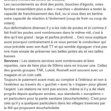
Les raccordements au droit des ponts, bouches d'égouts, voies
ferrées ressemblent plus a des « marches » destinées a tester la
capacité de franchissement des 4x4, ou si vous êtes en berline
votre capacité de réaction à l'évitement (coup de frein ou coup de
volant).
Aux déformations diverses il y a les nids de poules et ici comme il
fait froid les poules sont nombreuses dans le même nid, c'est à
dire qu'il est grand : large et parfois profond… Ceci vous explique
aussi pourquoi contrairement à ce vous penser le conducteur qui
vous précède avec son Audi TT et qui semble zigzaguer n'est pas
ivre mais essaie de préserver ses belles jantes alu et ses tailles
basses.
Services :
Les stations services sont nombreuses et bien
reparties, rare de faire plus de 50kms sans en trouver une. Celles
des grands groupes TNK, Lukoil, Rosneft sont souvent avec un
magasin et un coin café.
Toujours le paiement avant mais au comptoir à l'intérieur et non à
l'extérieur au travers du « guichet » avec la « trappe» pour glisser
l'argent. Les stations ne sont pas encore, même si il y a de réels
progrès depuis quelques années, aux standards « européens »
en particuliers pour la partie sanitaire (douche/toilette). C’est pour
cela qu’il y a quelques particuliers dans les villages traverses par
la M4 qui proposent douche/toilette.