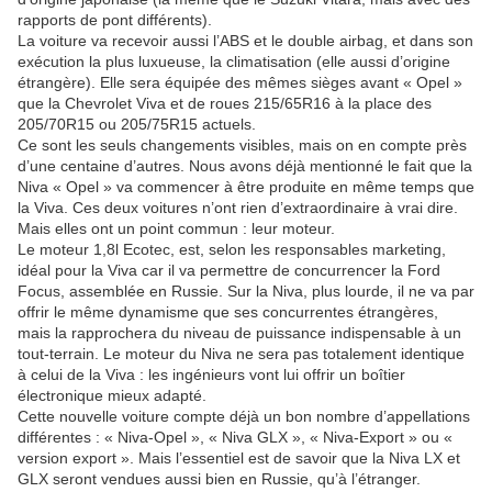
rapports de pont différents).
La voiture va recevoir aussi l’ABS et le double airbag, et dans son
exécution la plus luxueuse, la climatisation (elle aussi d’origine
étrangère). Elle sera équipée des mêmes sièges avant « Opel »
que la Chevrolet Viva et de roues 215/65R16 à la place des
205/70R15 ou 205/75R15 actuels.
Ce sont les seuls changements visibles, mais on en compte près
d’une centaine d’autres. Nous avons déjà mentionné le fait que la
Niva « Opel » va commencer à être produite en même temps que
la Viva. Ces deux voitures n’ont rien d’extraordinaire à vrai dire.
Mais elles ont un point commun : leur moteur.
Le moteur 1,8l Ecotec, est, selon les responsables marketing,
idéal pour la Viva car il va permettre de concurrencer la Ford
Focus, assemblée en Russie. Sur la Niva, plus lourde, il ne va par
offrir le même dynamisme que ses concurrentes étrangères,
mais la rapprochera du niveau de puissance indispensable à un
tout-terrain. Le moteur du Niva ne sera pas totalement identique
à celui de la Viva : les ingénieurs vont lui offrir un boîtier
électronique mieux adapté.
Cette nouvelle voiture compte déjà un bon nombre d’appellations
différentes : « Niva-Opel », « Niva GLX », « Niva-Export » ou «
version export ». Mais l’essentiel est de savoir que la Niva LX et
GLX seront vendues aussi bien en Russie, qu’à l’étranger.