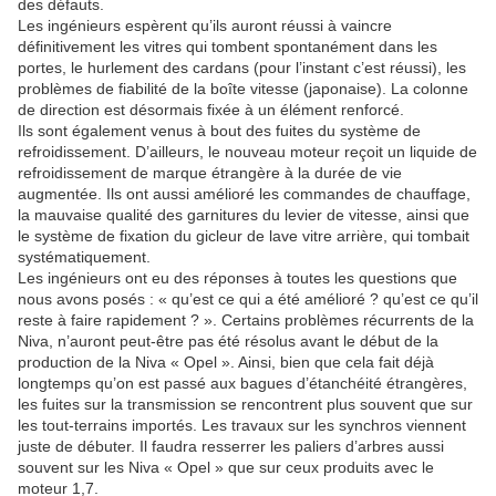
des défauts.
Les ingénieurs espèrent qu’ils auront réussi à vaincre
définitivement les vitres qui tombent spontanément dans les
portes, le hurlement des cardans (pour l’instant c’est réussi), les
problèmes de fiabilité de la boîte vitesse (japonaise). La colonne
de direction est désormais fixée à un élément renforcé.
Ils sont également venus à bout des fuites du système de
refroidissement. D’ailleurs, le nouveau moteur reçoit un liquide de
refroidissement de marque étrangère à la durée de vie
augmentée. Ils ont aussi amélioré les commandes de chauffage,
la mauvaise qualité des garnitures du levier de vitesse, ainsi que
le système de fixation du gicleur de lave vitre arrière, qui tombait
systématiquement.
Les ingénieurs ont eu des réponses à toutes les questions que
nous avons posés : « qu’est ce qui a été amélioré ? qu’est ce qu’il
reste à faire rapidement ? ». Certains problèmes récurrents de la
Niva, n’auront peut-être pas été résolus avant le début de la
production de la Niva « Opel ». Ainsi, bien que cela fait déjà
longtemps qu’on est passé aux bagues d’étanchéité étrangères,
les fuites sur la transmission se rencontrent plus souvent que sur
les tout-terrains importés. Les travaux sur les synchros viennent
juste de débuter. Il faudra resserrer les paliers d’arbres aussi
souvent sur les Niva « Opel » que sur ceux produits avec le
moteur 1,7.