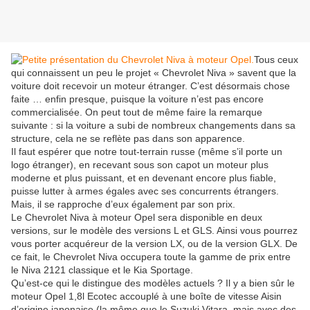
Tous ceux
qui connaissent un peu le projet « Chevrolet Niva » savent que la
voiture doit recevoir un moteur étranger. C’est désormais chose
faite … enfin presque, puisque la voiture n’est pas encore
commercialisée. On peut tout de même faire la remarque
suivante : si la voiture a subi de nombreux changements dans sa
structure, cela ne se reflète pas dans son apparence.
Il faut espérer que notre tout-terrain russe (même s’il porte un
logo étranger), en recevant sous son capot un moteur plus
moderne et plus puissant, et en devenant encore plus fiable,
puisse lutter à armes égales avec ses concurrents étrangers.
Mais, il se rapproche d’eux également par son prix.
Le Chevrolet Niva à moteur Opel sera disponible en deux
versions, sur le modèle des versions L et GLS. Ainsi vous pourrez
vous porter acquéreur de la version LX, ou de la version GLX. De
ce fait, le Chevrolet Niva occupera toute la gamme de prix entre
le Niva 2121 classique et le Kia Sportage.
Qu’est-ce qui le distingue des modèles actuels ? Il y a bien sûr le
moteur Opel 1,8l Ecotec accouplé à une boîte de vitesse Aisin
d’origine japonaise (la même que le Suzuki Vitara, mais avec des