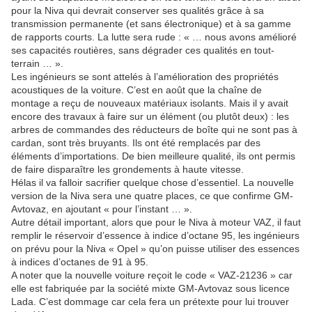
pour la Niva qui devrait conserver ses qualités grâce à sa
transmission permanente (et sans électronique) et à sa gamme
de rapports courts. La lutte sera rude : « … nous avons amélioré
ses capacités routières, sans dégrader ces qualités en tout-
terrain … ».
Les ingénieurs se sont attelés à l’amélioration des propriétés
acoustiques de la voiture. C’est en août que la chaîne de
montage a reçu de nouveaux matériaux isolants. Mais il y avait
encore des travaux à faire sur un élément (ou plutôt deux) : les
arbres de commandes des réducteurs de boîte qui ne sont pas à
cardan, sont très bruyants. Ils ont été remplacés par des
éléments d’importations. De bien meilleure qualité, ils ont permis
de faire disparaître les grondements à haute vitesse.
Hélas il va falloir sacrifier quelque chose d’essentiel. La nouvelle
version de la Niva sera une quatre places, ce que confirme GM-
Avtovaz, en ajoutant « pour l’instant … ».
Autre détail important, alors que pour le Niva à moteur VAZ, il faut
remplir le réservoir d’essence à indice d’octane 95, les ingénieurs
on prévu pour la Niva « Opel » qu’on puisse utiliser des essences
à indices d’octanes de 91 à 95.
A noter que la nouvelle voiture reçoit le code « VAZ-21236 » car
elle est fabriquée par la société mixte GM-Avtovaz sous licence
Lada. C’est dommage car cela fera un prétexte pour lui trouver