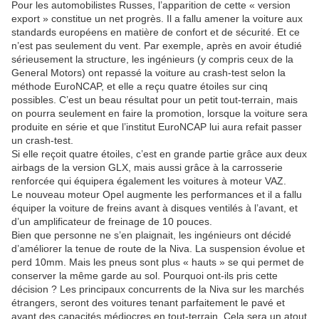
Pour les automobilistes Russes, l’apparition de cette « version
export » constitue un net progrès. Il a fallu amener la voiture aux
standards européens en matière de confort et de sécurité. Et ce
n’est pas seulement du vent. Par exemple, après en avoir étudié
sérieusement la structure, les ingénieurs (y compris ceux de la
General Motors) ont repassé la voiture au crash-test selon la
méthode EuroNCAP, et elle a reçu quatre étoiles sur cinq
possibles. C’est un beau résultat pour un petit tout-terrain, mais
on pourra seulement en faire la promotion, lorsque la voiture sera
produite en série et que l’institut EuroNCAP lui aura refait passer
un crash-test.
Si elle reçoit quatre étoiles, c’est en grande partie grâce aux deux
airbags de la version GLX, mais aussi grâce à la carrosserie
renforcée qui équipera également les voitures à moteur VAZ.
Le nouveau moteur Opel augmente les performances et il a fallu
équiper la voiture de freins avant à disques ventilés à l’avant, et
d’un amplificateur de freinage de 10 pouces.
Bien que personne ne s’en plaignait, les ingénieurs ont décidé
d’améliorer la tenue de route de la Niva. La suspension évolue et
perd 10mm. Mais les pneus sont plus « hauts » se qui permet de
conserver la même garde au sol. Pourquoi ont-ils pris cette
décision ? Les principaux concurrents de la Niva sur les marchés
étrangers, seront des voitures tenant parfaitement le pavé et
ayant des capacités médiocres en tout-terrain. Cela sera un atout