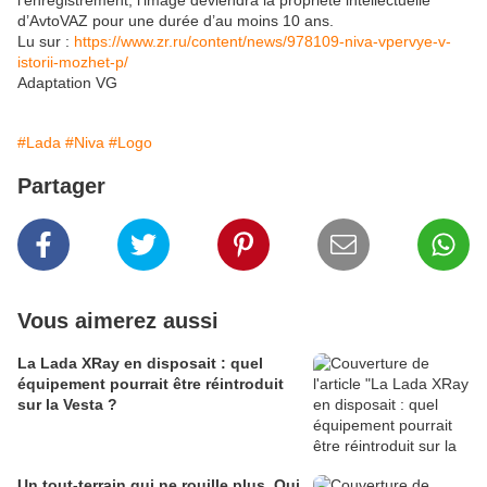
l’enregistrement, l’image deviendra la propriété intellectuelle
d’AvtoVAZ pour une durée d’au moins 10 ans.
Lu sur :
https://www.zr.ru/content/news/978109-niva-vpervye-v-
istorii-mozhet-p/
Adaptation VG
#Lada
#Niva
#Logo
Partager
Vous aimerez aussi
La Lada XRay en disposait : quel
équipement pourrait être réintroduit
sur la Vesta ?
Un tout-terrain qui ne rouille plus. Qui