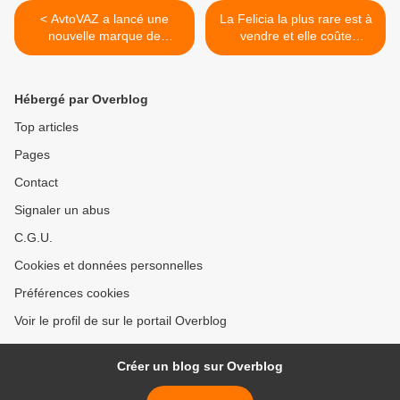
< AvtoVAZ a lancé une
La Felicia la plus rare est à
nouvelle marque de
vendre et elle coûte
véhicules utilitaires légers.
bonbon. >
Hébergé par Overblog
Top articles
Pages
Contact
Signaler un abus
C.G.U.
Cookies et données personnelles
Préférences cookies
Voir le profil de sur le portail Overblog
Créer un blog sur Overblog