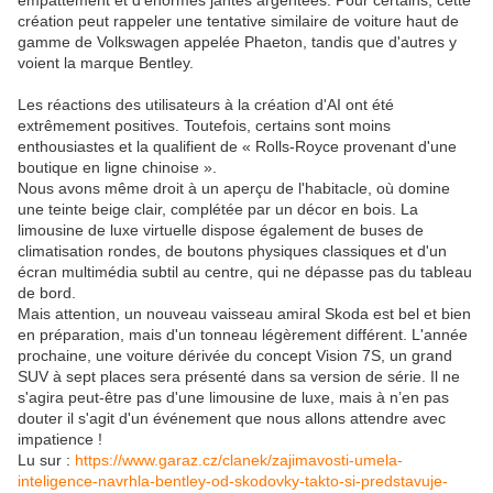
empattement et d'énormes jantes argentées. Pour certains, cette
création peut rappeler une tentative similaire de voiture haut de
gamme de Volkswagen appelée Phaeton, tandis que d'autres y
voient la marque Bentley.
Les réactions des utilisateurs à la création d'AI ont été
extrêmement positives. Toutefois, certains sont moins
enthousiastes et la qualifient de « Rolls-Royce provenant d'une
boutique en ligne chinoise ».
Nous avons même droit à un aperçu de l'habitacle, où domine
une teinte beige clair, complétée par un décor en bois. La
limousine de luxe virtuelle dispose également de buses de
climatisation rondes, de boutons physiques classiques et d'un
écran multimédia subtil au centre, qui ne dépasse pas du tableau
de bord.
Mais attention, un nouveau vaisseau amiral Skoda est bel et bien
en préparation, mais d'un tonneau légèrement différent. L'année
prochaine, une voiture dérivée du concept Vision 7S, un grand
SUV à sept places sera présenté dans sa version de série. Il ne
s'agira peut-être pas d'une limousine de luxe, mais à n’en pas
douter il s'agit d'un événement que nous allons attendre avec
impatience !
Lu sur :
https://www.garaz.cz/clanek/zajimavosti-umela-
inteligence-navrhla-bentley-od-skodovky-takto-si-predstavuje-