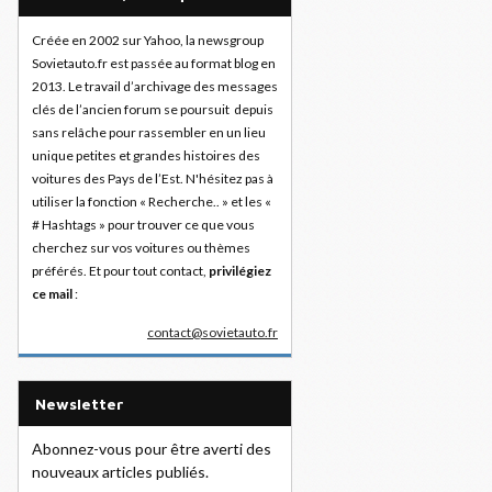
Créée en 2002 sur Yahoo, la newsgroup
Sovietauto.fr est passée au format blog en
2013. Le travail d’archivage des messages
clés de l’ancien forum se poursuit depuis
sans relâche pour rassembler en un lieu
unique petites et grandes histoires des
voitures des Pays de l’Est. N'hésitez pas à
utiliser la fonction « Recherche.. » et les «
# Hashtags » pour trouver ce que vous
cherchez sur vos voitures ou thèmes
préférés. Et pour tout contact,
privilégiez
ce mail
:
contact@sovietauto.fr
Newsletter
Abonnez-vous pour être averti des
nouveaux articles publiés.