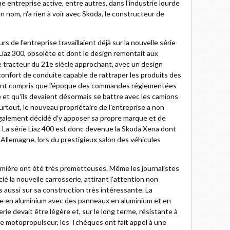
une entreprise active, entre autres, dans l'industrie lourde
son nom, n'a rien à voir avec Skoda, le constructeur de
s de l'entreprise travaillaient déjà sur la nouvelle série
 Liaz 300, obsolète et dont le design remontait aux
le tracteur du 21e siècle approchant, avec un design
onfort de conduite capable de rattraper les produits des
s ont compris que l'époque des commandes réglementées
e et qu'ils devaient désormais se battre avec les camions
surtout, le nouveau propriétaire de l'entreprise a non
également décidé d'y apposer sa propre marque et de
 La série Liaz 400 est donc devenue la Skoda Xena dont
 Allemagne, lors du prestigieux salon des véhicules
emière ont été très prometteuses. Même les journalistes
é la nouvelle carrosserie, attirant l'attention non
 aussi sur sa construction très intéressante. La
re en aluminium avec des panneaux en aluminium et en
erie devait être légère et, sur le long terme, résistante à
pe motopropulseur, les Tchèques ont fait appel à une