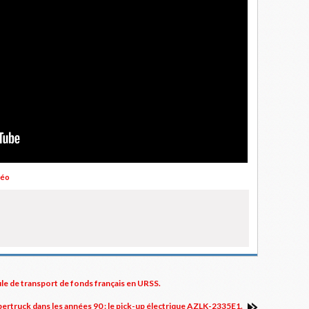
déo
le de transport de fonds français en URSS.
ertruck dans les années 90 : le pick-up électrique AZLK-2335E1.