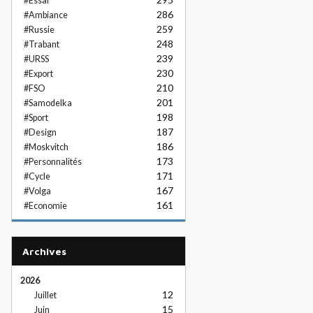
#Essai
286
#Ambiance
259
#Russie
248
#Trabant
239
#URSS
230
#Export
210
#FSO
201
#Samodelka
198
#Sport
187
#Design
186
#Moskvitch
173
#Personnalités
171
#Cycle
167
#Volga
161
#Economie
Archives
2026
12
Juillet
15
Juin