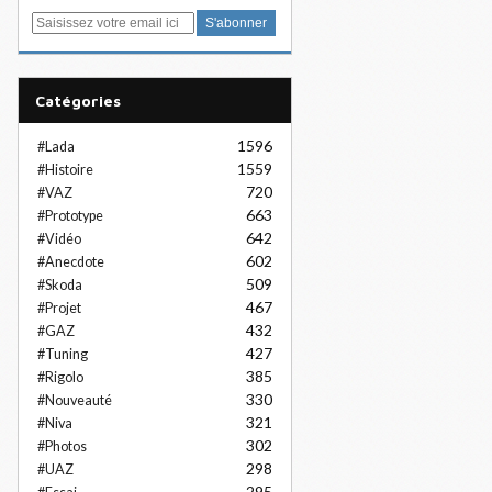
E
m
a
i
Catégories
l
1596
#Lada
1559
#Histoire
720
#VAZ
663
#Prototype
642
#Vidéo
602
#Anecdote
509
#Skoda
467
#Projet
432
#GAZ
427
#Tuning
385
#Rigolo
330
#Nouveauté
321
#Niva
302
#Photos
298
#UAZ
295