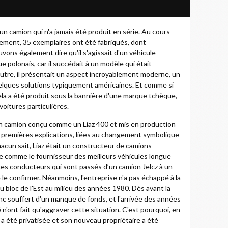
un camion qui n'a jamais été produit en série. Au cours
cement, 35 exemplaires ont été fabriqués, dont
ons également dire qu'il s'agissait d'un véhicule
polonais, car il succédait à un modèle qui était
outre, il présentait un aspect incroyablement moderne, un
uelques solutions typiquement américaines. Et comme si
cela a été produit sous la bannière d'une marque tchèque,
oitures particulières.
un camion conçu comme un Liaz 400 et mis en production
es premières explications, liées au changement symbolique
cun sait, Liaz était un constructeur de camions
 comme le fournisseur des meilleurs véhicules longue
 Les conducteurs qui sont passés d’un camion Jelcz à un
le confirmer. Néanmoins, l'entreprise n'a pas échappé à la
u bloc de l'Est au milieu des années 1980. Dès avant la
c souffert d'un manque de fonds, et l'arrivée des années
n'ont fait qu'aggraver cette situation. C'est pourquoi, en
e a été privatisée et son nouveau propriétaire a été