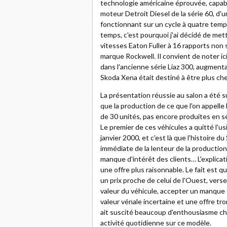
technologie américaine éprouvée, capable
moteur Detroit Diesel de la série 60, d'u
fonctionnant sur un cycle à quatre temp
temps, c'est pourquoi j'ai décidé de mett
vitesses Eaton Fuller à 16 rapports non 
marque Rockwell. Il convient de noter ici
dans l'ancienne série Liaz 300, augment
Skoda Xena était destiné à être plus cher
La présentation réussie au salon a été s
que la production de ce que l'on appelle la
de 30 unités, pas encore produites en sé
Le premier de ces véhicules a quitté l'us
janvier 2000, et c'est là que l'histoire 
immédiate de la lenteur de la production
manque d'intérêt des clients… L'explicat
une offre plus raisonnable. Le fait est 
un prix proche de celui de l'Ouest, vers
valeur du véhicule, accepter un manque 
valeur vénale incertaine et une offre tr
ait suscité beaucoup d'enthousiasme che
activité quotidienne sur ce modèle.