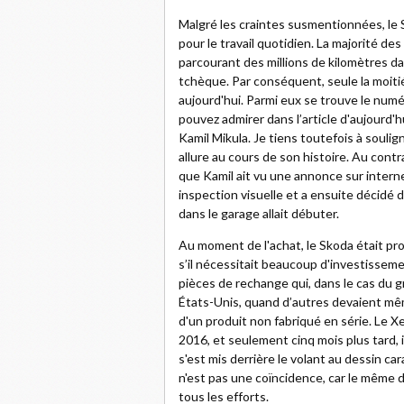
Malgré les craintes susmentionnées, le S
pour le travail quotidien. La majorité de
parcourant des millions de kilomètres da
tchèque. Par conséquent, seule la moitié
aujourd'hui. Parmi eux se trouve le numé
pouvez admirer dans l’article d'aujourd'h
Kamil Mikula. Je tiens toutefois à soulig
allure au cours de son histoire. Au contr
que Kamil ait vu une annonce sur intern
inspection visuelle et a ensuite décidé 
dans le garage allait débuter.
Au moment de l'achat, le Skoda était p
s’il nécessitait beaucoup d'investisseme
pièces de rechange qui, dans le cas du
États-Unis, quand d’autres devaient même
d'un produit non fabriqué en série. Le X
2016, et seulement cinq mois plus tard, i
s'est mis derrière le volant au dessin car
n'est pas une coïncidence, car le même de
tous les efforts.