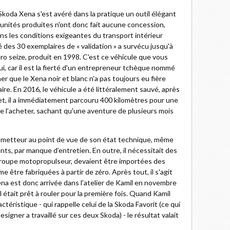
koda Xena s'est avéré dans la pratique un outil élégant
s unités produites n'ont donc fait aucune concession,
ns les conditions exigeantes du transport intérieur
 des 30 exemplaires de « validation » a survécu jusqu'à
ro seize, produit en 1998. C'est ce véhicule que vous
ui, car il est la fierté d'un entrepreneur tchèque nommé
ner que le Xena noir et blanc n'a pas toujours eu fière
aire. En 2016, le véhicule a été littéralement sauvé, après
et, il a immédiatement parcouru 400 kilomètres pour une
de l’acheter, sachant qu'une aventure de plusieurs mois
rometteur au point de vue de son état technique, même
nts, par manque d’entretien. En outre, il nécessitait des
 groupe motopropulseur, devaient être importées des
 être fabriquées à partir de zéro. Après tout, il s'agit
ena est donc arrivée dans l'atelier de Kamil en novembre
l était prêt à rouler pour la première fois. Quand Kamil
actéristique - qui rappelle celui de la Skoda Favorit (ce qui
signer a travaillé sur ces deux Skoda) - le résultat valait