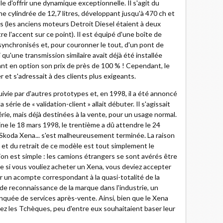
 d'offrir une dynamique exceptionnelle. Il s'agit du
ne cylindrée de 12,7 litres, développant jusqu'à 470 ch et
s (les anciens moteurs Detroit Diesel étaient à deux
re l'accent sur ce point). Il est équipé d'une boîte de
synchronisés et, pour couronner le tout, d'un pont de
 qu'une transmission similaire avait déjà été installée
ant en option son prix de près de 100 % ! Cependant, le
 et s'adressait à des clients plus exigeants.
uivie par d'autres prototypes et, en 1998, il a été annoncé
 série de « validation-client » allait débuter. Il s'agissait
rie, mais déjà destinées à la vente, pour un usage normal.
ine le 18 mars 1998, le trentième a dû attendre le 24
du Skoda Xena... s'est malheureusement terminée. La raison
 et du retrait de ce modèle est tout simplement le
ion est simple : les camions étrangers se sont avérés être
que si vous vouliez acheter un Xena, vous deviez accepter
er un acompte correspondant à la quasi-totalité de la
de reconnaissance de la marque dans l'industrie, un
onquée de services après-vente. Ainsi, bien que le Xena
z les Tchèques, peu d'entre eux souhaitaient baser leur