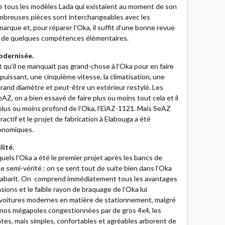
 tous les modèles Lada qui existaient au moment de son
breuses pièces sont interchangeables avec les
marque et, pour réparer l’Oka, il suffit d’une bonne revue
et de quelques compétences élémentaires.
modernisée.
 qu’il ne manquait pas grand-chose à l’Oka pour en faire
puissant, une cinquième vitesse, la climatisation, une
rand diamètre et peut-être un extérieur restylé. Les
Z, on a bien essayé de faire plus ou moins tout cela et il
 plus ou moins profond de l’Oka, l’ElAZ-1121. Mais SeAZ
ractif et le projet de fabrication à Elabouga a été
conomiques.
lité.
uels l’Oka a été le premier projet après les bancs de
te semi-vérité : on se sent tout de suite bien dans l’Oka
abarit. On comprend immédiatement tous les avantages
sions et le faible rayon de braquage de l’Oka lui
 voitures modernes en matière de stationnement, malgré
s nos mégapoles congestionnées par de gros 4x4, les
ntes, mais simples, confortables et agréables arborent de