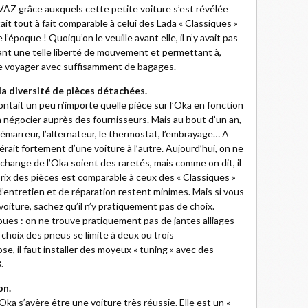
 VAZ grâce auxquels cette petite voiture s’est révélée
ait tout à fait comparable à celui des Lada « Classiques »
’époque ! Quoiqu’on le veuille avant elle, il n’y avait pas
rant une telle liberté de mouvement et permettant à,
de voyager avec suffisamment de bagages.
 la diversité de pièces détachées.
ontait un peu n’importe quelle pièce sur l’Oka en fonction
négocier auprès des fournisseurs. Mais au bout d’un an,
démarreur, l’alternateur, le thermostat, l’embrayage… A
férait fortement d’une voiture à l’autre. Aujourd’hui, on ne
change de l’Oka soient des raretés, mais comme on dit, il
prix des pièces est comparable à ceux des « Classiques »
 d’entretien et de réparation restent minimes. Mais si vous
oiture, sachez qu’il n’y pratiquement pas de choix.
roues : on ne trouve pratiquement pas de jantes alliages
 choix des pneus se limite à deux ou trois
, il faut installer des moyeux « tuning » avec des
.
on.
ka s’avère être une voiture très réussie. Elle est un «