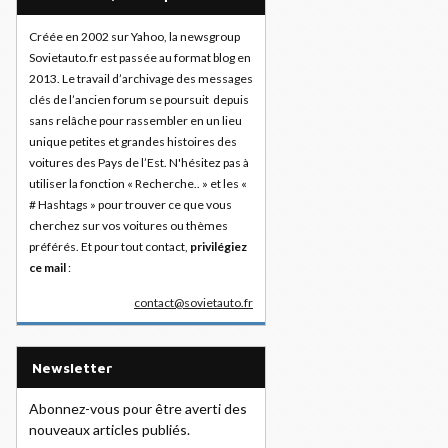
Créée en 2002 sur Yahoo, la newsgroup
Sovietauto.fr est passée au format blog en
2013. Le travail d’archivage des messages
clés de l’ancien forum se poursuit depuis
sans relâche pour rassembler en un lieu
unique petites et grandes histoires des
voitures des Pays de l’Est. N'hésitez pas à
utiliser la fonction « Recherche.. » et les «
# Hashtags » pour trouver ce que vous
cherchez sur vos voitures ou thèmes
préférés. Et pour tout contact,
privilégiez
ce mail
:
contact@sovietauto.fr
Newsletter
Abonnez-vous pour être averti des
nouveaux articles publiés.