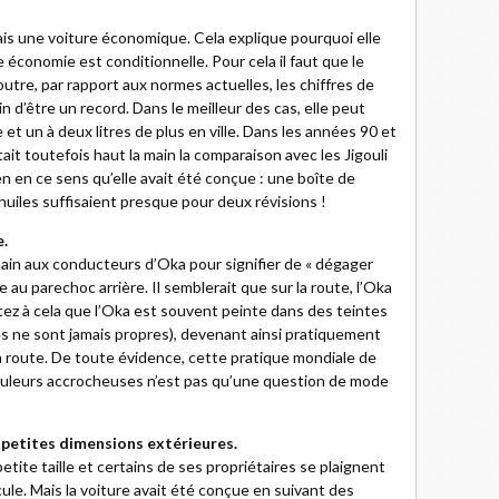
ais une voiture économique. Cela explique pourquoi elle
e économie est conditionnelle. Pour cela il faut que le
outre, par rapport aux normes actuelles, les chiffres de
 d’être un record. Dans le meilleur des cas, elle peut
et un à deux litres de plus en ville. Dans les années 90 et
t toutefois haut la main la comparaison avec les Jigouli
en en ce sens qu’elle avait été conçue : une boîte de
’huiles suffisaient presque pour deux révisions !
e.
main aux conducteurs d’Oka pour signifier de « dégager
e au parechoc arrière. Il semblerait que sur la route, l’Oka
tez à cela que l’Oka est souvent peinte dans des teintes
es ne sont jamais propres), devenant ainsi pratiquement
a route. De toute évidence, cette pratique mondiale de
couleurs accrocheuses n’est pas qu’une question de mode
e petites dimensions extérieures.
ite taille et certains de ses propriétaires se plaignent
dicule. Mais la voiture avait été conçue en suivant des