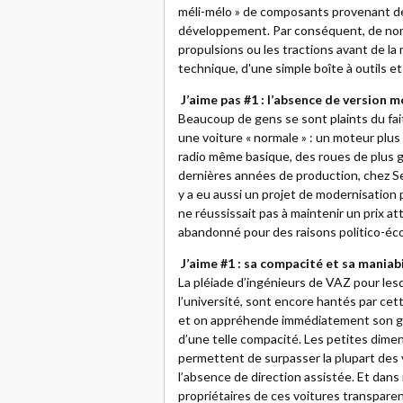
méli-mélo » de composants provenant de
développement. Par conséquent, de nom
propulsions ou les tractions avant de la 
technique, d'une simple boîte à outils 
J’aime pas #1 : l’absence de version 
Beaucoup de gens se sont plaints du fait
une voiture « normale » : un moteur plus 
radio même basique, des roues de plus g
dernières années de production, chez SeA
y a eu aussi un projet de modernisation
ne réussissait pas à maintenir un prix att
abandonné pour des raisons politico-é
J’aime #1 : sa compacité et sa maniabi
La pléiade d’ingénieurs de VAZ pour lesq
l’université, sont encore hantés par cet
et on appréhende immédiatement son g
d’une telle compacité. Les petites dimen
permettent de surpasser la plupart des
l’absence de direction assistée. Et dan
propriétaires de ces voitures transpare