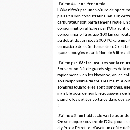
J’aime #4 : son économie.
L’Oka n’était pas une voiture de sport m
plaisait à son conducteur. Bien-sûr, cett
carburateur soit parfaitement réglé. En 
consommation affichés par l’Oka sont loin
consommer 5 litres aux 100 km sur route 
au début des années 2000, l’Oka emportai
en matière de coût d’entretien. C’est bi
quatre bougies et un bidon de 5 litres d
J’aime pas #3 : les insultes sur la rout
Souvent on fait de grands signes de la 
rapidement », on les klaxonne, on les coll
soit responsable de tous les maux. Ajou
sombres (quand elles sont blanches, ell
invisible pour de nombreux usagers de l
peindre les petites voitures dans des 
!
J’aime #3 : un habitacle vaste pour d
On se moque souvent de l’Oka pour sa pet
d’y être à l’étroit et d’avoir un coffre ri