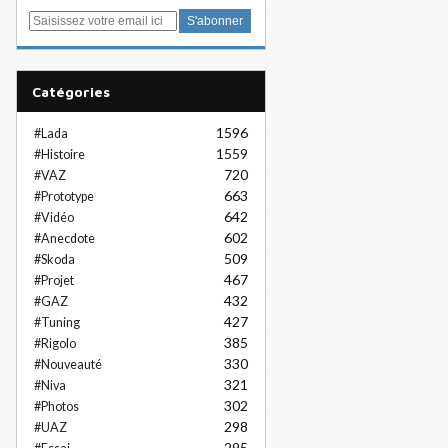
E
m
a
i
Catégories
l
1596
#Lada
1559
#Histoire
720
#VAZ
663
#Prototype
642
#Vidéo
602
#Anecdote
509
#Skoda
467
#Projet
432
#GAZ
427
#Tuning
385
#Rigolo
330
#Nouveauté
321
#Niva
302
#Photos
298
#UAZ
295