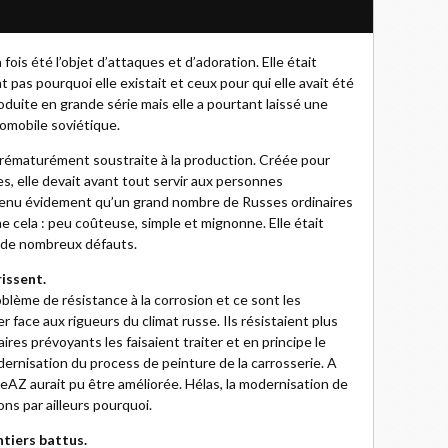
a fois été l’objet d’attaques et d’adoration. Elle était
 pas pourquoi elle existait et ceux pour qui elle avait été
roduite en grande série mais elle a pourtant laissé une
tomobile soviétique.
prématurément soustraite à la production. Créée pour
es, elle devait avant tout servir aux personnes
venu évidement qu’un grand nombre de Russes ordinaires
 cela : peu coûteuse, simple et mignonne. Elle était
it de nombreux défauts.
rissent.
oblème de résistance à la corrosion et ce sont les
r face aux rigueurs du climat russe. Ils résistaient plus
ires prévoyants les faisaient traiter et en principe le
dernisation du process de peinture de la carrosserie. A
eAZ aurait pu être améliorée. Hélas, la modernisation de
ons par ailleurs pourquoi.
ntiers battus.