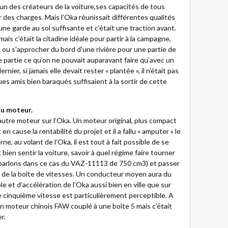
l’un des créateurs de la voiture,ses capacités de tous
r des charges. Mais l’Oka réunissait différentes qualités
t une garde au sol suffisante et c’était une traction avant.
mais c’était la citadine idéale pour partir à la campagne,
 ou s'approcher du bord d'une rivière pour une partie de
e partie ce qu’on ne pouvait auparavant faire qu’avec un
nier, si jamais elle devait rester « plantée », il n’était pas
ques amis bien baraqués suffisaient à la sortir de cette
du moteur.
 autre moteur sur l’Oka. Un moteur original, plus compact
n cause la rentabilité du projet et il a fallu « amputer » le
e, au volant de l’Oka, il est tout à fait possible de se
t bien sentir la voiture, savoir à quel régime faire tourner
s parlons dans ce cas du VAZ-11113 de 750 cm3) et passer
 de la boîte de vitesses. Un conducteur moyen aura du
e et d’accélération de l’Oka aussi bien en ville que sur
de cinquième vitesse est particulièrement perceptible. A
un moteur chinois FAW couplé à une boîte 5 mais c’était
r.