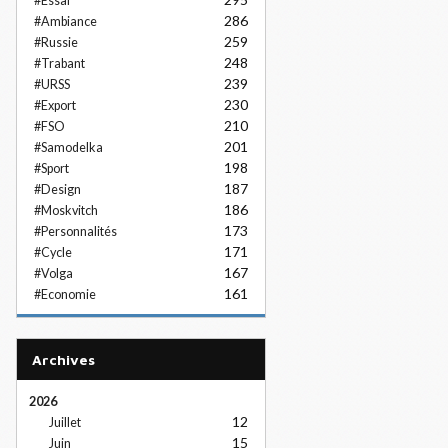
#Essai
286
#Ambiance
259
#Russie
248
#Trabant
239
#URSS
230
#Export
210
#FSO
201
#Samodelka
198
#Sport
187
#Design
186
#Moskvitch
173
#Personnalités
171
#Cycle
167
#Volga
161
#Economie
Archives
2026
12
Juillet
15
Juin