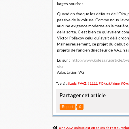
larges sourires.
Quand on évoque les défauts de l’Oka, peu
passive de la voiture. Comme nous l’avon
aucune exigence moderne en la matière, 
de la sorte. C’est bien ce qu’avaient com
Viktor Poliakov celui qui avait déjà or
Malheureusement, ce projet du début des
projets de l’ancien directeur de VAZ n’a j
Lu sur :
http://www.kolesa.ru/article/p
oka
Adaptation VG
Tag(s) :
#Lada
,
#VAZ
,
#1111
,
#Oka
,
#J'aime
,
#Cyc
Partager cet article
Repost
0
Une ZAZ unique est en cours de restauration