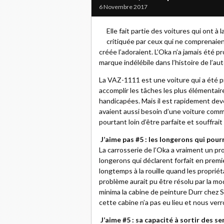
6 Novembre 2017
Elle fait partie des voitures qui ont à l
critiquée par ceux qui ne comprenaient
créée l’adoraient. L’Oka n’a jamais été p
marque indélébile dans l’histoire de l’au
La VAZ-1111 est une voiture qui a été 
accomplir les tâches les plus élémentair
handicapées. Mais il est rapidement de
avaient aussi besoin d’une voiture comme
pourtant loin d’être parfaite et souffra
J’aime pas #5 : les longerons qui pour
La carrosserie de l’Oka a vraiment un pr
longerons qui déclarent forfait en premie
longtemps à la rouille quand les propriéta
problème aurait pu être résolu par la mo
minima la cabine de peinture Durr chez S
cette cabine n’a pas eu lieu et nous verr
J’aime #5 : sa capacité à sortir des se