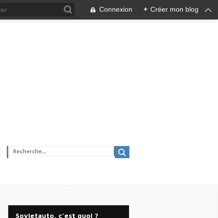
Connexion
+
Créer mon blog
Sovietauto, c'est quoi ?