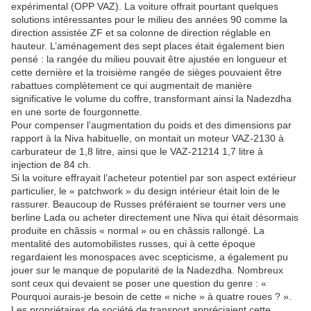
expérimental (OPP VAZ). La voiture offrait pourtant quelques
solutions intéressantes pour le milieu des années 90 comme la
direction assistée ZF et sa colonne de direction réglable en
hauteur. L’aménagement des sept places était également bien
pensé : la rangée du milieu pouvait être ajustée en longueur et
cette dernière et la troisième rangée de sièges pouvaient être
rabattues complètement ce qui augmentait de manière
significative le volume du coffre, transformant ainsi la Nadezdha
en une sorte de fourgonnette.
Pour compenser l’augmentation du poids et des dimensions par
rapport à la Niva habituelle, on montait un moteur VAZ-2130 à
carburateur de 1,8 litre, ainsi que le VAZ-21214 1,7 litre à
injection de 84 ch.
Si la voiture effrayait l’acheteur potentiel par son aspect extérieur
particulier, le « patchwork » du design intérieur était loin de le
rassurer. Beaucoup de Russes préféraient se tourner vers une
berline Lada ou acheter directement une Niva qui était désormais
produite en châssis « normal » ou en châssis rallongé. La
mentalité des automobilistes russes, qui à cette époque
regardaient les monospaces avec scepticisme, a également pu
jouer sur le manque de popularité de la Nadezdha. Nombreux
sont ceux qui devaient se poser une question du genre : «
Pourquoi aurais-je besoin de cette « niche » à quatre roues ? ».
Les propriétaires de société de transport appréciaient cette