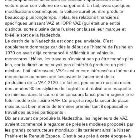
voiture pour son volume de chargement. En fait, avec quelques
modifications cosmétiques, la voiture aurait pu être produite
beaucoup plus longtemps. Hélas, les relations financières
spécifiques unissant VAZ et l’OPP VAZ (qui était une entité
distincte, sorte d’usine dans l’usine) ont laissé leur marque et
fixéé le sort de la Nadezhda.
Le destin de la Nadezhda est donc peu enviable. C’est
doublement dommage car dès le début de l’histoire de l’usine en
1970 on avait déjà commencé à réfléchir à un véhicule
monocorps ! Hélas, les travaux n’avaient pas pu être menés plus
loin, car la direction ne voyait pas d’intérêt à produire un petit
minibus. Fait intéressant, VAZ s’est encore intéressé au thème du
monospace au moins une fois avant le lancement de la
production de la VAZ-2120. Le fait est peu connu mais au milieu
des années 80 les stylistes de Togliatti ont réalisé une maquette
de minibus dans le cadre d’un concours lancé pour imaginer le le
futur modèle de l’usine RAF. Ce projet a reçu la seconde place
mais aurait bien mérité de terminer premier tant il dépassait le
travail des autres participants !
Dix ans avant de produire la Nadezdha, les ingénieurs de VAZ
avaient commencé à regarder de près les modèles proposés par
les grands constructeurs mondiaux : ils testèrent ainsi la Nissan
Prairie et le Renault Espace. C’est à peu près à cette époque-là