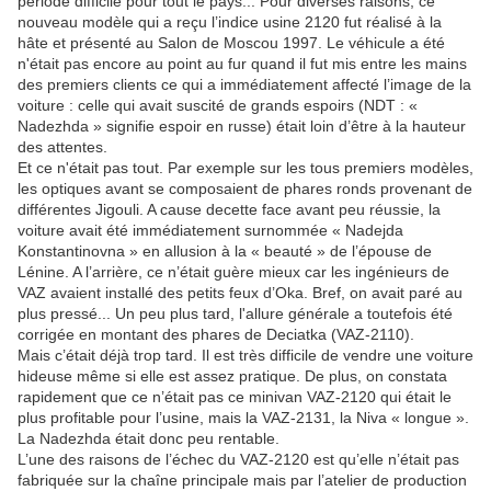
période difficile pour tout le pays... Pour diverses raisons, ce
nouveau modèle qui a reçu l’indice usine 2120 fut réalisé à la
hâte et présenté au Salon de Moscou 1997. Le véhicule a été
n'était pas encore au point au fur quand il fut mis entre les mains
des premiers clients ce qui a immédiatement affecté l’image de la
voiture : celle qui avait suscité de grands espoirs (NDT : «
Nadezhda » signifie espoir en russe) était loin d’être à la hauteur
des attentes.
Et ce n'était pas tout. Par exemple sur les tous premiers modèles,
les optiques avant se composaient de phares ronds provenant de
différentes Jigouli. A cause decette face avant peu réussie, la
voiture avait été immédiatement surnommée « Nadejda
Konstantinovna » en allusion à la « beauté » de l’épouse de
Lénine. A l’arrière, ce n’était guère mieux car les ingénieurs de
VAZ avaient installé des petits feux d’Oka. Bref, on avait paré au
plus pressé... Un peu plus tard, l'allure générale a toutefois été
corrigée en montant des phares de Deciatka (VAZ-2110).
Mais c’était déjà trop tard. Il est très difficile de vendre une voiture
hideuse même si elle est assez pratique. De plus, on constata
rapidement que ce n’était pas ce minivan VAZ-2120 qui était le
plus profitable pour l’usine, mais la VAZ-2131, la Niva « longue ».
La Nadezhda était donc peu rentable.
L’une des raisons de l’échec du VAZ-2120 est qu’elle n’était pas
fabriquée sur la chaîne principale mais par l’atelier de production