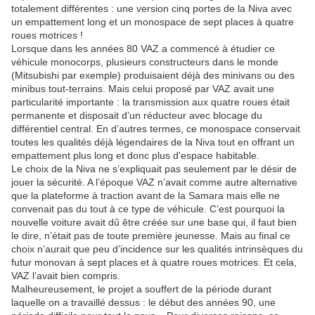
totalement différentes : une version cinq portes de la Niva avec
un empattement long et un monospace de sept places à quatre
roues motrices !
Lorsque dans les années 80 VAZ a commencé à étudier ce
véhicule monocorps, plusieurs constructeurs dans le monde
(Mitsubishi par exemple) produisaient déjà des minivans ou des
minibus tout-terrains. Mais celui proposé par VAZ avait une
particularité importante : la transmission aux quatre roues était
permanente et disposait d’un réducteur avec blocage du
différentiel central. En d’autres termes, ce monospace conservait
toutes les qualités déjà légendaires de la Niva tout en offrant un
empattement plus long et donc plus d'espace habitable.
Le choix de la Niva ne s’expliquait pas seulement par le désir de
jouer la sécurité. A l’époque VAZ n’avait comme autre alternative
que la plateforme à traction avant de la Samara mais elle ne
convenait pas du tout à ce type de véhicule. C’est pourquoi la
nouvelle voiture avait dû être créée sur une base qui, il faut bien
le dire, n’était pas de toute première jeunesse. Mais au final ce
choix n’aurait que peu d’incidence sur les qualités intrinsèques du
futur monovan à sept places et à quatre roues motrices. Et cela,
VAZ l’avait bien compris.
Malheureusement, le projet a souffert de la période durant
laquelle on a travaillé dessus : le début des années 90, une