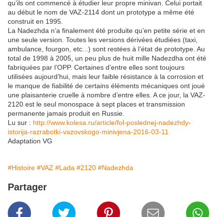
qu’ils ont commencé à étudier leur propre minivan. Celui portait
au début le nom de VAZ-2114 dont un prototype a même été
construit en 1995.
La Nadezhda n’a finalement été produite qu’en petite série et en
une seule version. Toutes les versions dérivées étudiées (taxi,
ambulance, fourgon, etc...) sont restées à l’état de prototype. Au
total de 1998 à 2005, un peu plus de huit mille Nadezdha ont été
fabriquées par l’OPP. Certaines d’entre elles sont toujours
utilisées aujourd’hui, mais leur faible résistance à la corrosion et
le manque de fiabilité de certains éléments mécaniques ont joué
une plaisanterie cruelle à nombre d’entre elles. A ce jour, la VAZ-
2120 est le seul monospace à sept places et transmission
permanente jamais produit en Russie.
Lu sur :
http://www.kolesa.ru/article/fol-poslednej-nadezhdy-
istorija-razrabotki-vazovskogo-minivjena-2016-03-11
Adaptation VG
#Histoire
#VAZ
#Lada
#2120
#Nadezhda
Partager