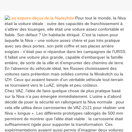
Pour tout le monde, la Niva
était la voiture idéale : outre des capacités de franchissement à
s’attirer des louanges, elle était une voiture assez confortable et
fiable. Son défaut ? Un habitacle étriqué. C'est la raison pour
laquelle la Niva – une voiture assez chère et pas très pratique
avec ses deux portes, son petit coffre et ses places arrière
exigües - n’était pas si répandue dans les campagnes de l'URSS.
Il fallait une voiture plus grande, capable d’embarquer la famille
entière, de sortir de la ville et d’emprunter des chemins de terre.
En l’absence du véhicule idéal, les Russes choisissaient des
voitures sans prétention mais solides comme la Moskvitch ou la
IZH. Ceux qui avaient besoin d’un véritable véhicule tout-terrain
se tournaient vers le LuAZ, simple et peu coûteux.
Chez VAZ, l’idée de faire quelque chose de plus pratique basé
sur la Niva n’a pas émergée immédiatement. L’usine a d’abord
décidé de jouer la sécurité en rallongeant la Niva normale : pour
cela elle utilisa deux carrosseries de VAZ-2121 pour réaliser une
Niva « longue ». Les différents prototypes rallongés de 500 mm
permirent de montrer que l’idée était viable : la carrosserie était
suffisamment rigide pour supporter la transformation. Ces
expérimentations avaient aussi permis d’imaginer deux voitures