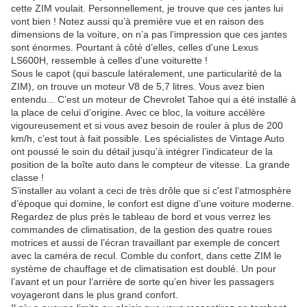
cette ZIM voulait. Personnellement, je trouve que ces jantes lui
vont bien ! Notez aussi qu’à première vue et en raison des
dimensions de la voiture, on n’a pas l’impression que ces jantes
sont énormes. Pourtant à côté d’elles, celles d'une Lexus
LS600H, ressemble à celles d'une voiturette !
Sous le capot (qui bascule latéralement, une particularité de la
ZIM), on trouve un moteur V8 de 5,7 litres. Vous avez bien
entendu... C’est un moteur de Chevrolet Tahoe qui a été installé à
la place de celui d’origine. Avec ce bloc, la voiture accélère
vigoureusement et si vous avez besoin de rouler à plus de 200
km/h, c’est tout à fait possible. Les spécialistes de Vintage Auto
ont poussé le soin du détail jusqu’à intégrer l’indicateur de la
position de la boîte auto dans le compteur de vitesse. La grande
classe !
S’installer au volant a ceci de très drôle que si c'est l’atmosphère
d’époque qui domine, le confort est digne d’une voiture moderne.
Regardez de plus près le tableau de bord et vous verrez les
commandes de climatisation, de la gestion des quatre roues
motrices et aussi de l’écran travaillant par exemple de concert
avec la caméra de recul. Comble du confort, dans cette ZIM le
système de chauffage et de climatisation est doublé. Un pour
l’avant et un pour l’arrière de sorte qu’en hiver les passagers
voyageront dans le plus grand confort.