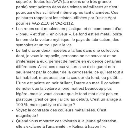
séparée. Toutes les AVVA (au moins une très grande
partie) sont peintes dans des teintes métallisées et c'est
pourquoi elles scintillent même après tant d'années. Ces
peintures rappellent les teintes utilisées par l'usine Agat
pour les VAZ-2110 et VAZ-2112.
Les roues sont moulées en plastique et se composent d'un
« pneu » et d'un « enjoliveur ». Le fond est en métal, porte
le nom de la voiture mythique, le pays de fabrication, des
symboles et un trou pour la vis.
Le fait d'avoir deux modèles à la fois dans une collection,
dont, je vous le rappelle, personne ne se souvient et ne
s'intéresse à eux, permet de mettre en évidence certaines
différences. Ainsi, ces deux voitures se distinguent non
seulement par la couleur de la carrosserie, ce qui est tout à
fait habituel, mais aussi par la couleur du fond, ou plutôt....
L'une est peinte en noir brillant, l'autre en mat. Il convient
de noter que la voiture à fond mat est beaucoup plus
légère, mais je vous assure que le fond mat n'est pas en
plastique (c'est ce que j'ai cru au début). C'est un alliage à
100 %, mais quel type d'alliage ?
Voyez le contraste des couleurs métallisées. C'est
magnifique !
Quand vous montrez ces voitures à la jeune génération,
elle s’exclame à l'unanimité : « Kalina à hayon ! ».