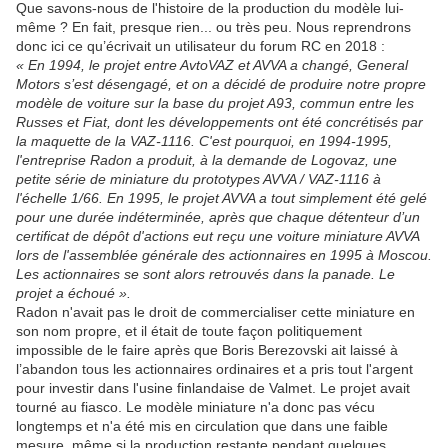
Que savons-nous de l'histoire de la production du modèle lui-
même ? En fait, presque rien... ou très peu. Nous reprendrons
donc ici ce qu’écrivait un utilisateur du forum RC en 2018 :
« En 1994, le projet entre AvtoVAZ et AVVA a changé, General
Motors s’est désengagé, et on a décidé de produire notre propre
modèle de voiture sur la base du projet A93, commun entre les
Russes et Fiat, dont les développements ont été concrétisés par
la maquette de la VAZ-1116. C'est pourquoi, en 1994-1995,
l'entreprise Radon a produit, à la demande de Logovaz, une
petite série de miniature du prototypes AVVA / VAZ-1116 à
l'échelle 1/66. En 1995, le projet AVVA a tout simplement été gelé
pour une durée indéterminée, après que chaque détenteur d’un
certificat de dépôt d'actions eut reçu une voiture miniature AVVA
lors de l'assemblée générale des actionnaires en 1995 à Moscou.
Les actionnaires se sont alors retrouvés dans la panade. Le
projet a échoué ».
Radon n'avait pas le droit de commercialiser cette miniature en
son nom propre, et il était de toute façon politiquement
impossible de le faire après que Boris Berezovski ait laissé à
l’abandon tous les actionnaires ordinaires et a pris tout l'argent
pour investir dans l'usine finlandaise de Valmet. Le projet avait
tourné au fiasco. Le modèle miniature n'a donc pas vécu
longtemps et n'a été mis en circulation que dans une faible
mesure, même si la production restante pendant quelques