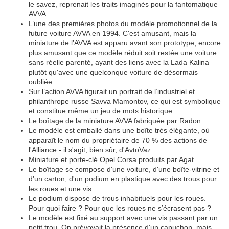
le savez, reprenait les traits imaginés pour la fantomatique
AVVA.
L’une des premières photos du modèle promotionnel de la
future voiture AVVA en 1994. C'est amusant, mais la
miniature de l’AVVA est apparu avant son prototype, encore
plus amusant que ce modèle réduit soit restée une voiture
sans réelle parenté, ayant des liens avec la Lada Kalina
plutôt qu'avec une quelconque voiture de désormais
oubliée.
Sur l’action AVVA figurait un portrait de l’industriel et
philanthrope russe Savva Mamontov, ce qui est symbolique
et constitue même un jeu de mots historique.
Le boîtage de la miniature AVVA fabriquée par Radon.
Le modèle est emballé dans une boîte très élégante, où
apparaît le nom du propriétaire de 70 % des actions de
l'Alliance - il s'agit, bien sûr, d'AvtoVaz.
Miniature et porte-clé Opel Corsa produits par Agat.
Le boîtage se compose d'une voiture, d'une boîte-vitrine et
d’un carton, d'un podium en plastique avec des trous pour
les roues et une vis.
Le podium dispose de trous inhabituels pour les roues.
Pour quoi faire ? Pour que les roues ne s’écrasent pas ?
Le modèle est fixé au support avec une vis passant par un
petit trou. On prévoyait la présence d'un capuchon, mais