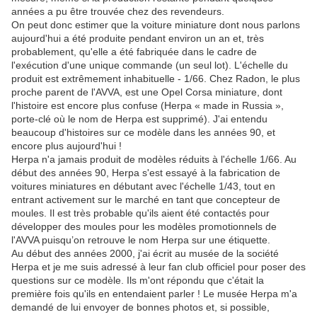
années a pu être trouvée chez des revendeurs.
On peut donc estimer que la voiture miniature dont nous parlons
aujourd'hui a été produite pendant environ un an et, très
probablement, qu'elle a été fabriquée dans le cadre de
l'exécution d'une unique commande (un seul lot). L'échelle du
produit est extrêmement inhabituelle - 1/66. Chez Radon, le plus
proche parent de l'AVVA, est une Opel Corsa miniature, dont
l'histoire est encore plus confuse (Herpa « made in Russia »,
porte-clé où le nom de Herpa est supprimé). J'ai entendu
beaucoup d'histoires sur ce modèle dans les années 90, et
encore plus aujourd'hui !
Herpa n'a jamais produit de modèles réduits à l'échelle 1/66. Au
début des années 90, Herpa s'est essayé à la fabrication de
voitures miniatures en débutant avec l'échelle 1/43, tout en
entrant activement sur le marché en tant que concepteur de
moules. Il est très probable qu'ils aient été contactés pour
développer des moules pour les modèles promotionnels de
l'AVVA puisqu’on retrouve le nom Herpa sur une étiquette.
Au début des années 2000, j'ai écrit au musée de la société
Herpa et je me suis adressé à leur fan club officiel pour poser des
questions sur ce modèle. Ils m'ont répondu que c'était la
première fois qu'ils en entendaient parler ! Le musée Herpa m'a
demandé de lui envoyer de bonnes photos et, si possible,