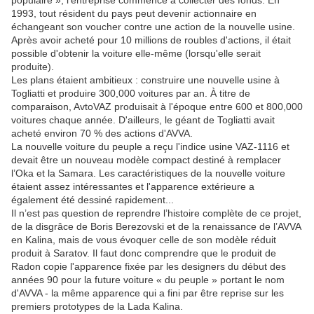
populaire », l’entreprise commence à collecter des fonds. En
1993, tout résident du pays peut devenir actionnaire en
échangeant son voucher contre une action de la nouvelle usine.
Après avoir acheté pour 10 millions de roubles d'actions, il était
possible d'obtenir la voiture elle-même (lorsqu'elle serait
produite).
Les plans étaient ambitieux : construire une nouvelle usine à
Togliatti et produire 300,000 voitures par an. À titre de
comparaison, AvtoVAZ produisait à l'époque entre 600 et 800,000
voitures chaque année. D'ailleurs, le géant de Togliatti avait
acheté environ 70 % des actions d'AVVA.
La nouvelle voiture du peuple a reçu l'indice usine VAZ-1116 et
devait être un nouveau modèle compact destiné à remplacer
l’Oka et la Samara. Les caractéristiques de la nouvelle voiture
étaient assez intéressantes et l'apparence extérieure a
également été dessiné rapidement...
Il n’est pas question de reprendre l’histoire complète de ce projet,
de la disgrâce de Boris Berezovski et de la renaissance de l’AVVA
en Kalina, mais de vous évoquer celle de son modèle réduit
produit à Saratov. Il faut donc comprendre que le produit de
Radon copie l'apparence fixée par les designers du début des
années 90 pour la future voiture « du peuple » portant le nom
d'AVVA - la même apparence qui a fini par être reprise sur les
premiers prototypes de la Lada Kalina.