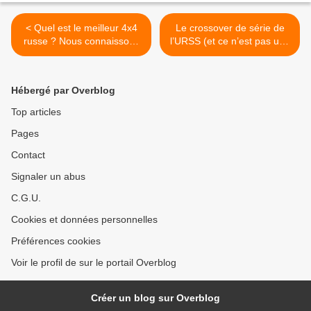
< Quel est le meilleur 4x4
Le crossover de série de
russe ? Nous connaissons
l’URSS (et ce n’est pas une
désormais la réponse.
Niva !). >
Hébergé par Overblog
Top articles
Pages
Contact
Signaler un abus
C.G.U.
Cookies et données personnelles
Préférences cookies
Voir le profil de sur le portail Overblog
Créer un blog sur Overblog