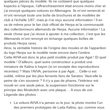
quelques pièces du modèle. Ils ne coûtaient que quelques
kopecks à l'époque, l'affranchissement était encore moins cher et
j'ai envoyé quelques voitures en Allemagne. Ils m'ont remercié et
m'ont renvoyé toute une boîte de brochures et de modèles de
club à l'échelle 1/87, mais je n'ai reçu aucune information ! Il en
va de même pour le fan club officiel de Herpa et la communauté
des collectionneurs allemands de Herpa. Aucune information ! La
seule chose que j'ai réussi à ajouter à ma collection, c'est que les
Allemands m'ont renvoyé en échange quelques boîtes de
produits Herpa rares.
Ainsi, la véritable histoire de l'origine des moules et de l'apparition
du logo Herpa sur le modèle reste encore dans l'ombre.
Cette AVVA est donc le plus petit modèle produit par Agat ! Et quel
modèle ! D'ailleurs, quel autre constructeur a produit une
miniature de Kalina à hayon (si on excepte des reproductions
récentes) ? Mais l’AVVA, personne à par Agat.... Celle-ci est
oublié, même par les plus fervents fans de Saratov. Vaut-elle la
peine de s'en souvenir ? Il n'y a pas de phares, l'intérieur est
moulé en une seule pièce, la suspension fonctionne sur le
principe des Moskvitch avec une plaque.... A vous de voir.
Légende des photos :
La voiture AVVA n'a jamais vu le jour, la photo montre l'un
des premiers prototypes de Lada Kalina, qui, comme vous