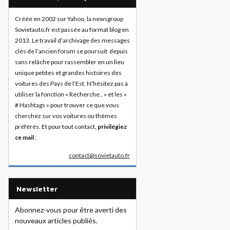
Créée en 2002 sur Yahoo, la newsgroup
Sovietauto.fr est passée au format blog en
2013. Le travail d’archivage des messages
clés de l’ancien forum se poursuit depuis
sans relâche pour rassembler en un lieu
unique petites et grandes histoires des
voitures des Pays de l’Est. N'hésitez pas à
utiliser la fonction « Recherche.. » et les «
# Hashtags » pour trouver ce que vous
cherchez sur vos voitures ou thèmes
préférés. Et pour tout contact,
privilégiez
ce mail
:
contact@sovietauto.fr
Newsletter
Abonnez-vous pour être averti des
nouveaux articles publiés.