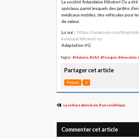
La société finlandaise Kiitokori Oy a ét
spéciaux, parmi lesquels des jardins d'e
médicaux mobiles, des véhicules pour le
de valeur.
Lu sur :
https://carakoom.com/blog/mobi
kompanii-kiitokori-oy
Adaptation VG
Tag(s) :
#Histoire
,
#UAZ
,
#Fourgon
,
#Anecdote
,
Partager cet article
Repost
0
La voiture dans la vie d’un soviétique.
Commenter cet article