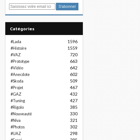
E
m
a
i
Catégories
l
1596
#Lada
1559
#Histoire
720
#VAZ
663
#Prototype
642
#Vidéo
602
#Anecdote
509
#Skoda
467
#Projet
432
#GAZ
427
#Tuning
385
#Rigolo
330
#Nouveauté
321
#Niva
302
#Photos
298
#UAZ
295