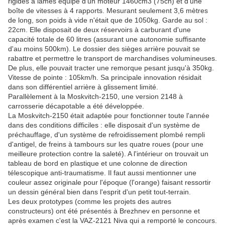
rigides à lames équipé d'un moteur 1460cm3 (75ch) et d'une
boîte de vitesses à 4 rapports. Mesurant seulement 3,6 mètres
de long, son poids à vide n'était que de 1050kg. Garde au sol :
22cm. Elle disposait de deux réservoirs à carburant d'une
capacité totale de 60 litres (assurant une autonomie suffisante
d'au moins 500km). Le dossier des sièges arrière pouvait se
rabattre et permettre le transport de marchandises volumineuses.
De plus, elle pouvait tracter une remorque pesant jusqu'à 350kg.
Vitesse de pointe : 105km/h. Sa principale innovation résidait
dans son différentiel arrière à glissement limité.
Parallèlement à la Moskvitch-2150, une version 2148 à
carrosserie décapotable a été développée.
La Moskvitch-2150 était adaptée pour fonctionner toute l'année
dans des conditions difficiles : elle disposait d'un système de
préchauffage, d'un système de refroidissement plombé rempli
d'antigel, de freins à tambours sur les quatre roues (pour une
meilleure protection contre la saleté). A l'intérieur on trouvait un
tableau de bord en plastique et une colonne de direction
télescopique anti-traumatisme. Il faut aussi mentionner une
couleur assez originale pour l'époque (l'orange) faisant ressortir
un dessin général bien dans l'esprit d'un petit tout-terrain.
Les deux prototypes (comme les projets des autres
constructeurs) ont été présentés à Brezhnev en personne et
après examen c'est la VAZ-2121 Niva qui a remporté le concours.