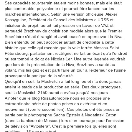
Ses capacités tout-terrain étaient moins bonnes, mais elle était
plus confortable, polyvalente et pourrait être lancée sur les
marchés internationaux. Selon une version officieuse, Alexeï
Kossyguine, Président du Conseil des Ministres d'URSS et
initiateur du projet, aurait fait pression en faveur de VAZ et
persuadé Brezhnev de choisir son modèle alors que le Premier
Secrétaire s'était étranglé et avait toussé en apercevant la Niva.
Bien entendu on peut accorder autant de crédibilité à cette
histoire que celle qui raconte que la voie ferrée Moscou-Saint
Pétersbourg, parfaitement rectiligne, ne fait un écart qu'à l'endroit
où est tombé le doigt de Nicolas 1er. Une autre légende voudrait
que lors de la présentation de la Niva, Brezhnev a sauté au
volant, mis les gaz et est parti faire un tour à l'extérieur de l'usine
provoquant la panique de la sécurité.
Quoiqu'il en soit, la Moskvitch a fait long feu et n'a donc jamais
atteint le stade de la production en série. Des deux prototypes,
seul la Moskvitch-2150 aurait survécu jusqu'à nos jours.
A noter que le blog Rusautomobile nous en propose une
extraordinaire série de photos prises en extérieur et en
mouvement (voir le second lien). Ces photos ont été prises en
partie par le photographe Sacha Epstein à Nagatinski Zaton
(dans la banlieue de Moscou) lors d'un tournage pour l'émission
de télévision "Avtosfera". C'est la première fois qu'elles sont
publiées.... 16 ans plus tard.