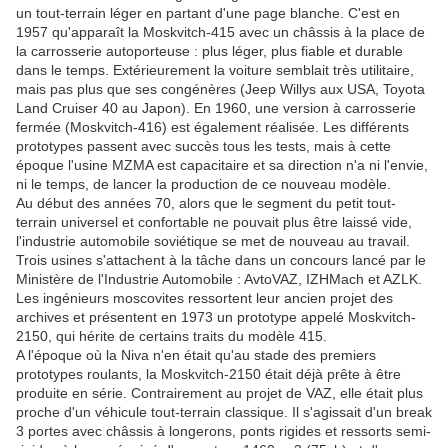
un tout-terrain léger en partant d'une page blanche. C'est en
1957 qu'apparaît la Moskvitch-415 avec un châssis à la place de
la carrosserie autoporteuse : plus léger, plus fiable et durable
dans le temps. Extérieurement la voiture semblait très utilitaire,
mais pas plus que ses congénères (Jeep Willys aux USA, Toyota
Land Cruiser 40 au Japon). En 1960, une version à carrosserie
fermée (Moskvitch-416) est également réalisée. Les différents
prototypes passent avec succès tous les tests, mais à cette
époque l'usine MZMA est capacitaire et sa direction n'a ni l'envie,
ni le temps, de lancer la production de ce nouveau modèle.
Au début des années 70, alors que le segment du petit tout-
terrain universel et confortable ne pouvait plus être laissé vide,
l'industrie automobile soviétique se met de nouveau au travail.
Trois usines s'attachent à la tâche dans un concours lancé par le
Ministère de l'Industrie Automobile : AvtoVAZ, IZHMach et AZLK.
Les ingénieurs moscovites ressortent leur ancien projet des
archives et présentent en 1973 un prototype appelé Moskvitch-
2150, qui hérite de certains traits du modèle 415.
A l'époque où la Niva n'en était qu'au stade des premiers
prototypes roulants, la Moskvitch-2150 était déjà prête à être
produite en série. Contrairement au projet de VAZ, elle était plus
proche d'un véhicule tout-terrain classique. Il s'agissait d'un break
3 portes avec châssis à longerons, ponts rigides et ressorts semi-