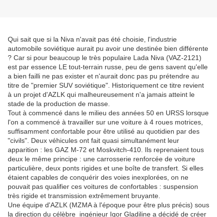
Qui sait que si la Niva n'avait pas été choisie, l'industrie
automobile soviétique aurait pu avoir une destinée bien différente
? Car si pour beaucoup le très populaire Lada Niva (VAZ-2121)
est par essence LE tout-terrain russe, peu de gens savent qu'elle
a bien failli ne pas exister et n'aurait donc pas pu prétendre au
titre de "premier SUV soviétique". Historiquement ce titre revient
à un projet d'AZLK qui malheureusement n'a jamais atteint le
stade de la production de masse.
Tout à commencé dans le milieu des années 50 en URSS lorsque
l'on a commencé à travailler sur une voiture à 4 roues motrices,
suffisamment confortable pour être utilisé au quotidien par des
"civils". Deux véhicules ont fait quasi simultanément leur
apparition : les GAZ M-72 et Moskvitch-410. Ils reprenaient tous
deux le même principe : une carrosserie renforcée de voiture
particulière, deux ponts rigides et une boîte de transfert. Si elles
étaient capables de conquérir des voies inexplorées, on ne
pouvait pas qualifier ces voitures de confortables : suspension
très rigide et transmission extrêmement bruyante.
Une équipe d'AZLK (MZMA à l'époque pour être plus précis) sous
la direction du célèbre ingénieur Igor Gladiline a décidé de créer