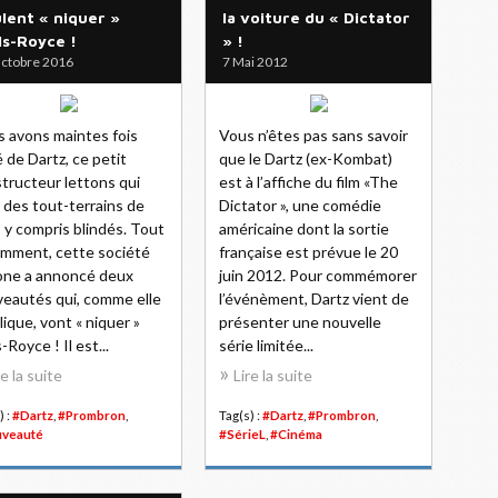
lent « niquer »
la voiture du « Dictator
ls-Royce !
» !
ctobre 2016
7 Mai 2012
 avons maintes fois
Vous n’êtes pas sans savoir
é de Dartz, ce petit
que le Dartz (ex-Kombat)
tructeur lettons qui
est à l’affiche du film «The
 des tout-terrains de
Dictator », une comédie
, y compris blindés. Tout
américaine dont la sortie
mment, cette société
française est prévue le 20
one a annoncé deux
juin 2012. Pour commémorer
eautés qui, comme elle
l’événèment, Dartz vient de
plique, vont « niquer »
présenter une nouvelle
-Royce ! Il est...
série limitée...
re la suite
Lire la suite
) :
#Dartz
,
#Prombron
,
Tag(s) :
#Dartz
,
#Prombron
,
veauté
#SérieL
,
#Cinéma