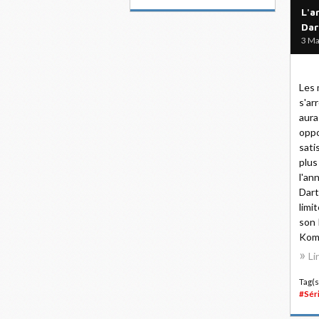
L'a
Dar
3 Ma
Les 
s'ar
aura
oppo
sati
plus
l'an
Dart
limi
son 
Komb
Li
Tag(s
#Sér