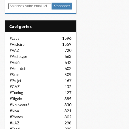
E
m
a
i
Catégories
l
1596
#Lada
1559
#Histoire
720
#VAZ
663
#Prototype
642
#Vidéo
602
#Anecdote
509
#Skoda
467
#Projet
432
#GAZ
427
#Tuning
385
#Rigolo
330
#Nouveauté
321
#Niva
302
#Photos
298
#UAZ
295