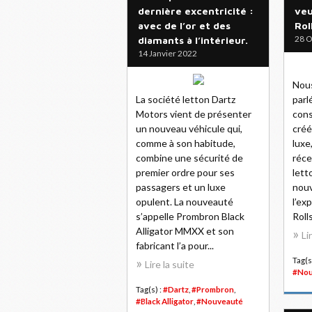
dernière excentricité :
veu
avec de l’or et des
Rol
28 O
diamants à l’intérieur.
14 Janvier 2022
Nous
La société letton Dartz
parl
Motors vient de présenter
cons
un nouveau véhicule qui,
créé
comme à son habitude,
luxe
combine une sécurité de
réce
premier ordre pour ses
lett
passagers et un luxe
nouv
opulent. La nouveauté
l’ex
s’appelle Prombron Black
Rolls
Alligator MMXX et son
Li
fabricant l’a pour...
Tag(s
Lire la suite
#Nou
Tag(s) :
#Dartz
,
#Prombron
,
#Black Alligator
,
#Nouveauté