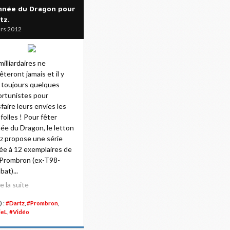
nnée du Dragon pour
tz.
rs 2012
milliardaires ne
rêteront jamais et il y
 toujours quelques
rtunistes pour
sfaire leurs envies les
 folles ! Pour fêter
née du Dragon, le letton
z propose une série
tée à 12 exemplaires de
Prombron (ex-T98-
at)...
re la suite
) :
#Dartz
,
#Prombron
,
ieL
,
#Vidéo