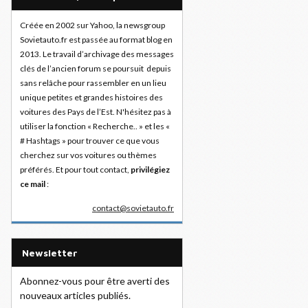
Créée en 2002 sur Yahoo, la newsgroup
Sovietauto.fr est passée au format blog en
2013. Le travail d’archivage des messages
clés de l’ancien forum se poursuit depuis
sans relâche pour rassembler en un lieu
unique petites et grandes histoires des
voitures des Pays de l’Est. N'hésitez pas à
utiliser la fonction « Recherche.. » et les «
# Hashtags » pour trouver ce que vous
cherchez sur vos voitures ou thèmes
préférés. Et pour tout contact,
privilégiez
ce mail
:
contact@sovietauto.fr
Newsletter
Abonnez-vous pour être averti des
nouveaux articles publiés.