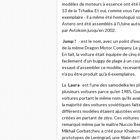
modèles de moteurs à essence ont été in
13 de la Tchaïka. Et oui, comme vous l'av
exemplaire - il a même été homologué sou
Astero ont été assemblés à l’Usine aut
par Avtokom jusqu'en 2002.
Jump !
- est le nom, avec un point d'exc
de la même Dragon Motor Company. Le pr
En fait, la voiture était équipée de cinq
facilement d'un buggy de plage à un coup
essayé d’assembler ce modèle, recevant l
n'a pu être produit qu'à 6 exemplaires.
La
Laura
est l'une des samodelka les plus
plusieurs voitures parce qu'en 1985, G
voitures portant le même nom qu'ils av
la majorité des voitures soviétiques fai
différents modèles étaient ajustées entr
créées en partant de zéro. Ces voitures
remarqué même par le maître Nuccio Ber
Mikhaïl Gorbatchev, a créé pour Khainov 
prototypes de Leningrad, une filiale de 