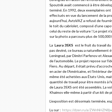
Spoutnik avait commencé à être développé
terminé. En 1992, deux exemplaires ont
effectués en vue du lancement de la pro
aujourd'hui, AvtoVAZ a refusé de fourni
le toit du cabriolet, composé d’une capot
celui du reste de la voiture ! Le projet 
sur la photo a parcouru plus de 500,000 
La
Laura 3SXS
est le fruit du travail 
pas deviné, ce bureau a naturellement é
Leningrad, par Dimitri Parfenov et Alex
de l'automobile. Le projet repose sur l'id
Fiero. Au départ, il était prévu d'accroc
en acier de l'Américaine, et l'intérieur 
même été achetées aux États-Unis, mais.
quantité de travail pour être montés à l'e
de Laura 3SXS ont été assemblés. La voit
Khaimov elle-même à partir d’un kit de pi
L’exposition est désormais terminée, es
Lu sur :
https://dzen.ru/a/ZWnNHZN8