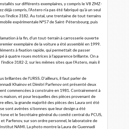
stallés sur différents exemplaires, y compris le V8 ZMZ-
ez déjà compris, l'Astero n'a pas été fabriqué qu’à un seul
s l'indice 3182. Au total, une trentaine de tout-terrains
omobile expérimentale N°57 de Saint-Pétersbourg, puis
lamation à la fin, d'un tout-terrain à carrosserie ouverte
emier exemplaire de la voiture a été assemblé en 1999.
 éléments à fixation rapide, qui permettait de passer
é à quatre roues motrices à l'apparence brillante. On a
'indice 3182-2, sur les mêmes sites que l'Astero, mais il
 brillantes de l'URSS. D’ailleurs, il faut parler de
uennadi Khainov et Dimitri Parfenov ont présenté deux
aient commencées à construire en 1981. Contrairement à
tes maison, et pour lesquelles des pièces provenant de
e elles, la grande majorité des pièces des Laura ont été
 se sont avérées si bonnes que leur design a été
tone et le Secrétaire général du comité central du PCUS,
et Parfenov, sur son ordre personnel, le laboratoire de
l’Institut NAMI. La photo montre la Laura de Guennadi