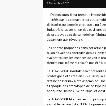
2 Décembre 2023
De nos jours, il est presque impossibl
créés par les constructeurs automobi
d'histoire automobile exotique a pu êtr
Industriels russes », l'un des pavillons 
de prototypes et de samodelkas fabriqué
appartient aux rêveurs ».
Les photos proposées dans cet article p
qu’on n’avait pas aperçues depuis longte
avaient toutes les chances de voir la pro
d’entre eux, même si cela n'a pas été à d
Le
GAZ-2304 Bourlak
était présenté à
prototype a été créé en 1994. Jusqu’à 19
dizaine de Bourlak a été assemblée. Une
à l’époque des prototypes de ce type po
ont quitté l’usine GAZ en 2004, et c’est l
Le
GAZ-2308 Ataman
est un pick-up 
véritable camion GAZ-3307. Le premier e