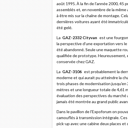
août 1995. À la fin de l'année 2000, 45 
assemblés et, en novembre de la même a
à être mis sur la chaîne de montage. Cel
dernières voitures ayant été immatricul
été gelé.
La
GAZ-2332 Cityvan
est une fourgon
la perspective d'une exportation vers le
été abandonné. Seule une maquette rou
qualifiée de prototype. Heureusement, el
conservée chez GAZ.
La
GAZ-3106
est probablement la der
moderne et qui aurait pu atteindre la c
trois phases de modernisation jusqu'en 
mètres et une longueur totale de 4,61 m
évaluation des perspectives du marché a 
jamais été montrée au grand public ava
Dans le pavillon de l'Expoforum on pouva
camouflés à transmission intégrale. Ce
pick-up avec une cabine deux places et d