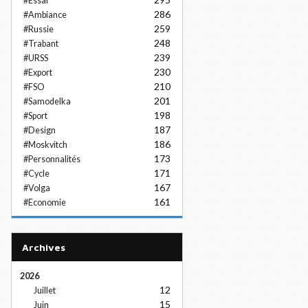
#Essai
286
#Ambiance
259
#Russie
248
#Trabant
239
#URSS
230
#Export
210
#FSO
201
#Samodelka
198
#Sport
187
#Design
186
#Moskvitch
173
#Personnalités
171
#Cycle
167
#Volga
161
#Economie
Archives
2026
12
Juillet
15
Juin