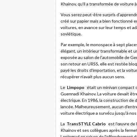
Khainov, qu'il a transformée de voiture
Vous serez peut-être surpris d'apprendr
créé sur papier mais a bien fonctionné en
voitures, en avance sur leur temps et a
soviétique.
Par exemple, le monospace à sept plac
élégant, un intérieur transformable et u
exposée au salon de l'automobile de Gen
son retour en URSS, elle est restée bloqu
payé les droits d'importation, et la voit
récupérer n’avait plus aucun sens.
Le
Limpopo
était un minivan compact
Guennadi Khainov. La voiture devait êt
électrique. En 1986, la construction de
lancée. Malheureusement, aucun d'entre 
voiture électrique a survécu jusqu'à nos 
La
TransSTYLE Cabrio
est l'œuvre de
Khainov et ses collègues après la ferme
Leningrad en raison de l'effondrement d