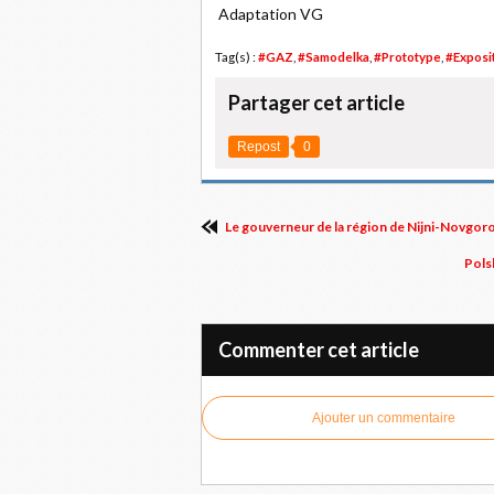
Adaptation VG
Tag(s) :
#GAZ
,
#Samodelka
,
#Prototype
,
#Exposi
Partager cet article
Repost
0
Le gouverneur de la région de Nijni-Novgoro
Pols
Commenter cet article
Ajouter un commentaire