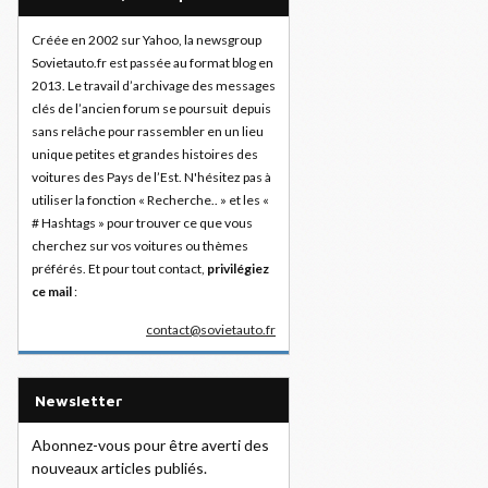
Créée en 2002 sur Yahoo, la newsgroup
Sovietauto.fr est passée au format blog en
2013. Le travail d’archivage des messages
clés de l’ancien forum se poursuit depuis
sans relâche pour rassembler en un lieu
unique petites et grandes histoires des
voitures des Pays de l’Est. N'hésitez pas à
utiliser la fonction « Recherche.. » et les «
# Hashtags » pour trouver ce que vous
cherchez sur vos voitures ou thèmes
préférés. Et pour tout contact,
privilégiez
ce mail
:
contact@sovietauto.fr
Newsletter
Abonnez-vous pour être averti des
nouveaux articles publiés.