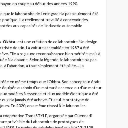
 à hayon en coupé au début des années 1990.
e que le laboratoire de Leningrad n'a pas seulement été
 pratique. Il a réellement travaillé à concevoir des
daptées aux capacités de l'industrie automobile
es
Okhta
est une création de ce laboratoire. Un design
n triste destin. La voiture assemblée en 1987 a été
ève. Elle a reçu une reconnaissance bien méritée, mais à
ée à la douane. Selon la légende, le laboratoire n'a pas
ure, à l'abandon, a tout simplement été pillée… La
 créée en même temps que l’Okhta. Son concepteur était
re équipée au choix d'un moteur à essence ou d'un moteur
 deux modèles à essence et d'un modèle électrique a été
eux n'a jamais été achevé. Et seul le prototype de
jours. En 2020, on a même réussi à le faire rouler.
 la coopérative TransSTYLE, organisée par Guennadi
ture prévisible du Laboratoire de prototypes de
e l'URSS. Le projet de cabriolet basé sur la VAZ-2108