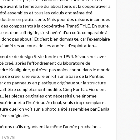
 avant la fermeture du laboratoire, et la coopérative l'a
 été assemblés et tous les calculs ont même été
duction en petite série. Mais pour des raisons inconnues
r des composants à la coopérative TransSTYLE. En outre,
e et d’un toit rigide, s'est avéré d'un coût comparable à
n'a donc pas abouti. Et c'est bien dommage, car l’exemplaire
kilomètres au cours de ses années d'exploitation...
du centre de design Style fondé en 1994. Si vous ne l'avez
té créé, après l'effondrement du laboratoire de
andre Kouliguine, qui n'est pas moins connu dans le monde
ée de créer une voiture en kit sur la base de la Pontiac
her des panneaux en plastique originaux sur la structure
devait être complètement modifié. Cinq Pontiac Fiero ont
.. les pièces originales ont nécessité une énorme
xtérieur et à l'intérieur. Au final, seuls cinq exemplaires
ure que l'on voit sur la photo a été assemblée par Danila
èces originales.
pérons qu’ils organisent la même l’année prochaine…
jwTVS7SL