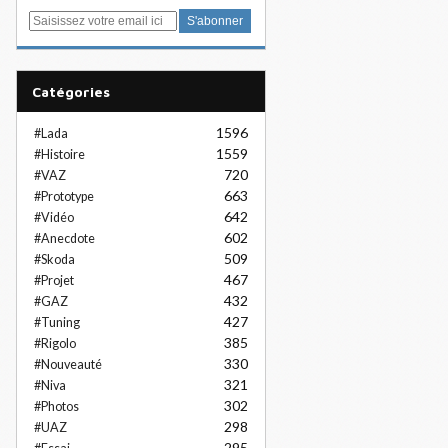
E
m
a
i
Catégories
l
1596
#Lada
1559
#Histoire
720
#VAZ
663
#Prototype
642
#Vidéo
602
#Anecdote
509
#Skoda
467
#Projet
432
#GAZ
427
#Tuning
385
#Rigolo
330
#Nouveauté
321
#Niva
302
#Photos
298
#UAZ
295