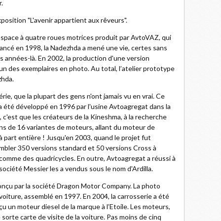
.
exposition "L'avenir appartient aux rêveurs".
pace à quatre roues motrices produit par AvtoVAZ, qui
, lancé en 1998, la Nadezhda a mené une vie, certes sans
s années-là. En 2002, la production d'une version
'un des exemplaires en photo. Au total, l’atelier prototype
zhda.
rie, que la plupart des gens n'ont jamais vu en vrai. Ce
e, a été développé en 1996 par l'usine Avtoagregat dans la
, c'est que les créateurs de la Kineshma, à la recherche
ins de 16 variantes de moteurs, allant du moteur de
part entière ! Jusqu'en 2003, quand le projet fut
sembler 350 versions standard et 50 versions Cross à
 comme des quadricycles. En outre, Avtoagregat a réussi à
société Messier les a vendus sous le nom d'Ardilla.
conçu par la société Dragon Motor Company. La photo
voiture, assemblé en 1997. En 2004, la carrosserie a été
u un moteur diesel de la marque à l’Etoile. Les moteurs,
sorte carte de visite de la voiture. Pas moins de cinq