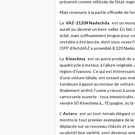
présenté comme véhicule de l'état-major
Mais revenons à la partie officielle de l'
La
VAZ-21204 Nadezhda
est un monos
aurait pu devenir un best-seller. En fait
éclat, mais suffisamment longue pour ce
restylée a été lancée, dont vous voyez l
OPP d’AvtoVAZ a assemblé 8,320 Nade
La
Kineshma
est un autre produit de sé
quadricycle à moteur, à l'allure original
région d'Ivanovo. Ce qui est intéressant
d'une voiture idéale, ont essayé pas mo
tondeuse à gazon au moteur de voiture à 
finalement arrêté, l'usine a réussi à as
carrosserie ouverte - tous immatriculés
vendre 50 Kineshma à... l'Espagne, où la 
L’
Astero
est un tout-terrain élégant 
montre le tout premier exemplaire de la 
déplacée sur un nouveau châssis et a reç
ou plutôt leur variété, sont devenus une 