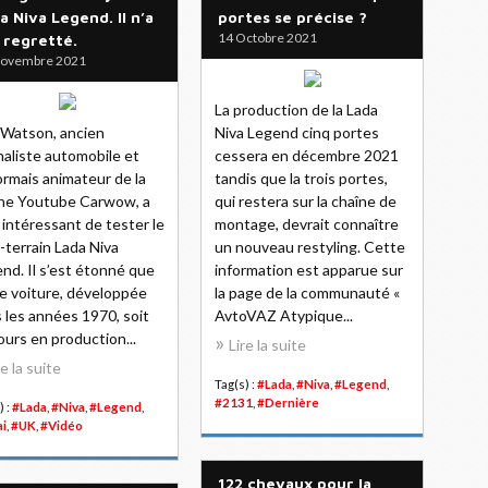
a Niva Legend. Il n’a
portes se précise ?
14 Octobre 2021
 regretté.
Novembre 2021
La production de la Lada
Watson, ancien
Niva Legend cinq portes
naliste automobile et
cessera en décembre 2021
rmais animateur de la
tandis que la trois portes,
ne Youtube Carwow, a
qui restera sur la chaîne de
 intéressant de tester le
montage, devrait connaître
-terrain Lada Niva
un nouveau restyling. Cette
nd. Il s’est étonné que
information est apparue sur
e voiture, développée
la page de la communauté «
 les années 1970, soit
AvtoVAZ Atypique...
ours en production...
Lire la suite
re la suite
Tag(s) :
#Lada
,
#Niva
,
#Legend
,
#2131
,
#Dernière
) :
#Lada
,
#Niva
,
#Legend
,
ai
,
#UK
,
#Vidéo
122 chevaux pour la