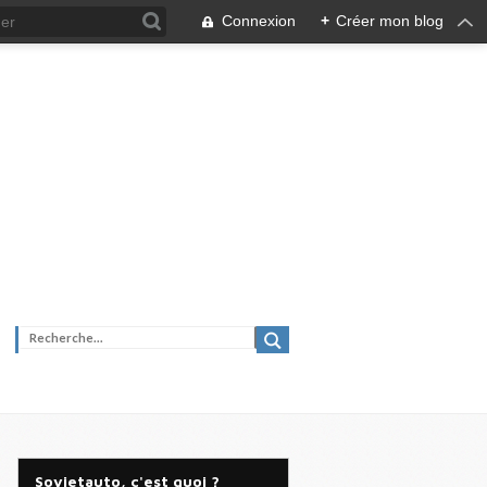
Connexion
+
Créer mon blog
Sovietauto, c'est quoi ?