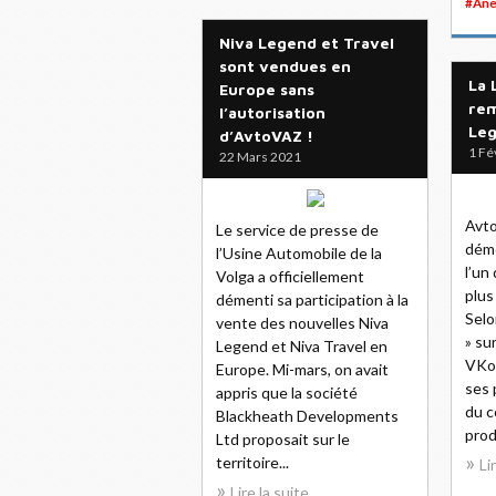
#Ane
Niva Legend et Travel
sont vendues en
La 
Europe sans
rem
l’autorisation
Leg
d’AvtoVAZ !
1 Fé
22 Mars 2021
Avto
Le service de presse de
démé
l’Usine Automobile de la
l’un
Volga a officiellement
plus
démenti sa participation à la
Selo
vente des nouvelles Niva
» su
Legend et Niva Travel en
VKon
Europe. Mi-mars, on avait
ses 
appris que la société
du c
Blackheath Developments
prod
Ltd proposait sur le
territoire...
Li
Lire la suite