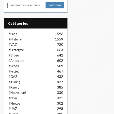
E
m
a
i
Catégories
l
1596
#Lada
1559
#Histoire
720
#VAZ
663
#Prototype
642
#Vidéo
602
#Anecdote
509
#Skoda
467
#Projet
432
#GAZ
427
#Tuning
385
#Rigolo
330
#Nouveauté
321
#Niva
302
#Photos
298
#UAZ
295