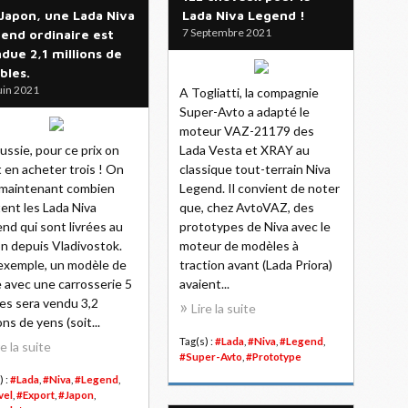
Japon, une Lada Niva
Lada Niva Legend !
7 Septembre 2021
end ordinaire est
due 2,1 millions de
bles.
uin 2021
A Togliatti, la compagnie
Super-Avto a adapté le
moteur VAZ-21179 des
ussie, pour ce prix on
Lada Vesta et XRAY au
 en acheter trois ! On
classique tout-terrain Niva
 maintenant combien
Legend. Il convient de noter
ent les Lada Niva
que, chez AvtoVAZ, des
nd qui sont livrées au
prototypes de Niva avec le
n depuis Vladivostok.
moteur de modèles à
exemple, un modèle de
traction avant (Lada Priora)
 avec une carrosserie 5
avaient...
es sera vendu 3,2
Lire la suite
ons de yens (soit...
Tag(s) :
#Lada
,
#Niva
,
#Legend
,
re la suite
#Super-Avto
,
#Prototype
) :
#Lada
,
#Niva
,
#Legend
,
vel
,
#Export
,
#Japon
,