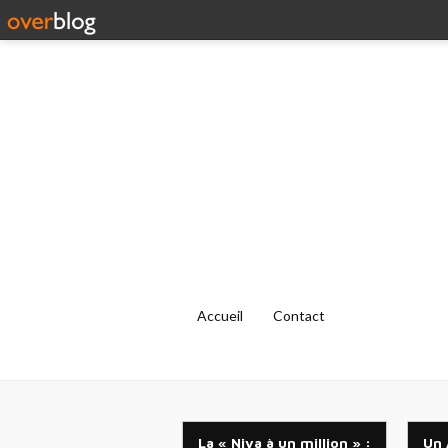
Accueil
Contact
La « Niva à un million » :
Un 