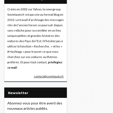
Créée en 2002 sur Yahoo, la newsgroup
Sovietauto.fr est passée au format blog en
2013. Le travail d’archivage des messages
clés de l’ancien forum se poursuit depuis
sans relâche pour rassembler en un lieu
unique petites et grandes histoires des
voitures des Pays de l’Est. N'hésitez pas à
utiliser la fonction « Recherche.. » et les «
# Hashtags » pour trouver ce que vous
cherchez sur vos voitures ou thèmes
préférés. Et pour tout contact,
privilégiez
ce mail
:
contact@sovietauto.fr
Newsletter
Abonnez-vous pour être averti des
nouveaux articles publiés.