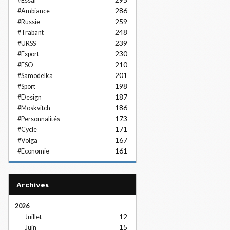
#Essai
286
#Ambiance
259
#Russie
248
#Trabant
239
#URSS
230
#Export
210
#FSO
201
#Samodelka
198
#Sport
187
#Design
186
#Moskvitch
173
#Personnalités
171
#Cycle
167
#Volga
161
#Economie
Archives
2026
12
Juillet
15
Juin