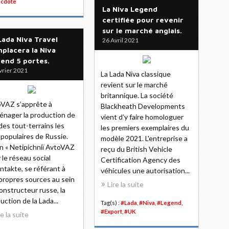
cdote
La Niva Legend
certifiée pour revenir
sur le marché anglais.
Lada Niva Travel
26 Avril 2021
placera la Niva
end 5 portes.
vrier 2021
La Lada Niva classique
revient sur le marché
britannique. La société
VAZ s’apprête à
Blackheath Developments
nager la production de
vient d’y faire homologuer
 des tout-terrains les
les premiers exemplaires du
 populaires de Russie.
modèle 2021. L'entreprise a
n « Netipichniï AvtoVAZ
reçu du British Vehicle
r le réseau social
Certification Agency des
takte, se référant à
véhicules une autorisation...
propres sources au sein
Lire la suite
onstructeur russe, la
uction de la Lada...
Tag(s) :
#Lada
,
#Niva
,
#Legend
,
#Export
,
#UK
re la suite