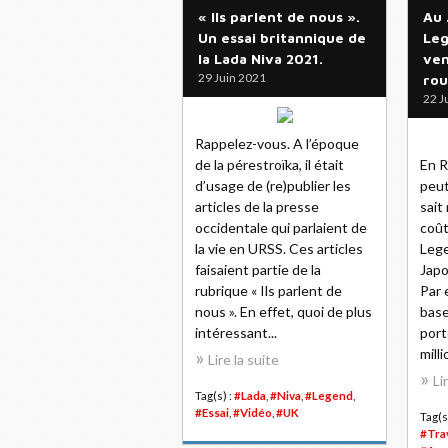
« Ils parlent de nous ».
Au 
Un essai britannique de
Leg
la Lada Niva 2021.
ven
29 Juin 2021
rou
22 J
Rappelez-vous. A l’époque
de la pérestroïka, il était
En R
d’usage de (re)publier les
peut
articles de la presse
sait
occidentale qui parlaient de
coût
la vie en URSS. Ces articles
Lege
faisaient partie de la
Japo
rubrique « Ils parlent de
Par 
nous ». En effet, quoi de plus
base
intéressant...
port
milli
Lire la suite
Li
Tag(s) :
#Lada
,
#Niva
,
#Legend
,
#Essai
,
#Vidéo
,
#UK
Tag(s
#Tra