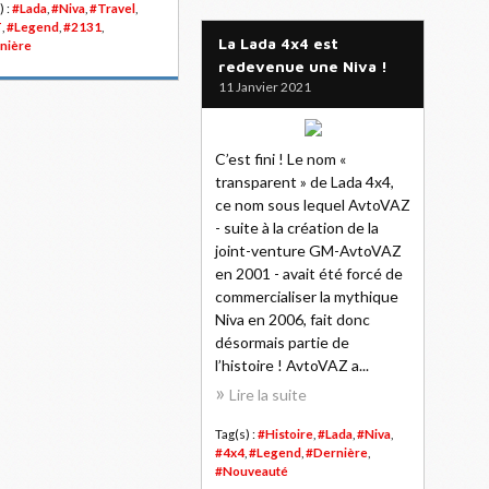
) :
#Lada
,
#Niva
,
#Travel
,
T
,
#Legend
,
#2131
,
La Lada 4x4 est
nière
redevenue une Niva !
11 Janvier 2021
C’est fini ! Le nom «
transparent » de Lada 4x4,
ce nom sous lequel AvtoVAZ
- suite à la création de la
joint-venture GM-AvtoVAZ
en 2001 - avait été forcé de
commercialiser la mythique
Niva en 2006, fait donc
désormais partie de
l’histoire ! AvtoVAZ a...
Lire la suite
Tag(s) :
#Histoire
,
#Lada
,
#Niva
,
#4x4
,
#Legend
,
#Dernière
,
#Nouveauté