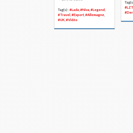
Tag(s
#LZ
Tag(s) :
#Lada
,
#Niva
,
#Legend
,
#Der
#Travel
,
#Export
,
#Allemagne
,
#UK
,
#Vidéo