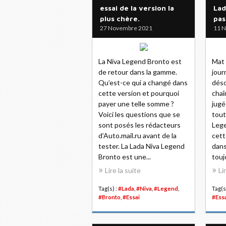
essai de la version la
Lad
plus chère.
pas
27 Novembre 2021
11 
La Niva Legend Bronto est
Mat 
de retour dans la gamme.
jour
Qu’est-ce qui a changé dans
déso
cette version et pourquoi
chaî
payer une telle somme ?
jugé
Voici les questions que se
tout
sont posés les rédacteurs
Lege
d’Auto.mail.ru avant de la
cett
tester. La Lada Niva Legend
dans
Bronto est une...
touj
Lire la suite
Li
Tag(s) :
#Lada
,
#Niva
,
#Legend
,
Tag(s
#Bronto
,
#Essai
#Ess