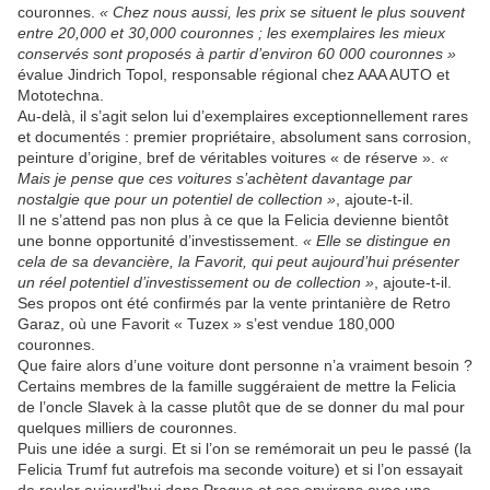
couronnes.
« Chez nous aussi, les prix se situent le plus souvent
entre 20,000 et 30,000 couronnes ; les exemplaires les mieux
conservés sont proposés à partir d’environ 60 000 couronnes »
évalue Jindrich Topol, responsable régional chez AAA AUTO et
Mototechna.
Au‑delà, il s’agit selon lui d’exemplaires exceptionnellement rares
et documentés : premier propriétaire, absolument sans corrosion,
peinture d’origine, bref de véritables voitures « de réserve ».
«
Mais je pense que ces voitures s’achètent davantage par
nostalgie que pour un potentiel de collection »
, ajoute‑t‑il.
Il ne s’attend pas non plus à ce que la Felicia devienne bientôt
une bonne opportunité d’investissement.
« Elle se distingue en
cela de sa devancière, la Favorit, qui peut aujourd’hui présenter
un réel potentiel d’investissement ou de collection »
, ajoute‑t‑il.
Ses propos ont été confirmés par la vente printanière de Retro
Garaz, où une Favorit « Tuzex » s’est vendue 180,000
couronnes.
Que faire alors d’une voiture dont personne n’a vraiment besoin ?
Certains membres de la famille suggéraient de mettre la Felicia
de l’oncle Slavek à la casse plutôt que de se donner du mal pour
quelques milliers de couronnes.
Puis une idée a surgi. Et si l’on se remémorait un peu le passé (la
Felicia Trumf fut autrefois ma seconde voiture) et si l’on essayait