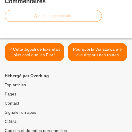
Commentaires
Ajouter un commentaire
< Cette Jigouli de luxe était
Pourquoi la Warszawa a-t-
plus cool que les Fiat !
elle disparu des routes
polonaises ? >
Hébergé par Overblog
Top articles
Pages
Contact
Signaler un abus
C.G.U.
Cookies et données personnelles