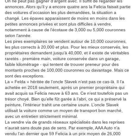
On ne peut pas gagner d’argent avec. Il suffit de regarder les
annonces. Alors qu’il y a encore quatre ans la Felicia faisait partie
des voitures d’occasion les plus demandées, la situation a
changé. Les épaves apparaissent de moins en moins dans les
petites annonces privées et sont plus difficiles à vendre,
notamment à cause de l’écotaxe de 3,000 ou 5,000 couronnes
selon l’année.
Les pires exemplaires se vendent autour de 10,000 couronnes,
les plus corrects à 20,000 et plus. Pour les mieux conservés, les
propriétaires demandent jusqu’à 40,000, et il existe de véritables
raretés - première main, voiture conservée dans un garage,
faible kilométrage - qui tentent de trouver preneur pour des
montants proches de 100,000 couronnes ou davantage. Mais ce
sont des exceptions.
La « Felda » héritée de l’oncle Slavek n’est pas ce cas‑là. Il l’a
achetée en 2018 seulement, après un premier propriétaire qui
avait acquis sa Felicia neuve à 63 ans. Ce n’est toutefois pas un
trésor choyé. Bien qu’elle fût garée à l’abri, ce qui a préservé la
peinture, l’intérieur trahit une certaine usure. L’oncle Slavek
utilisait la voiture comme un moyen de transport bon marché,
avec un entretien strictement minimal.
La vendre via de grands réseaux spécialisés dans les reprises
n’aurait sans doute pas de sens. Par exemple, AAA Auto n’a
vendu l’an dernier que 59 Felicia à un prix moyen de 26,000