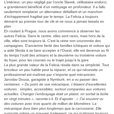
L’intérieur, un peu négligé par l’oncle Slavek, célibataire endurci,
a grandement bénéficié d’un nettoyage en profondeur. Il a fallu
seulement remplacer un alternateur défaillant et un manchon
d’échappement fragilisé par le temps. La Felicia a toujours
démarré au premier tour de clé et ne nous a jamais laissés en
plan.
En roulant à Prague, nous avons commencé à observer les
autres Felicia. Dans le centre, elles sont rares, mais hors de la
ville, elles sont toujours là. C’est la reine non couronnée des
campagnes. D’ancienne fierté des familles tchèques et voiture qui
a aidé Skoda à se faire accepter à l’Ouest, elle est devenue au fil
du temps l’outil des artisans et la deuxième ou troisième voiture
du foyer, pour les courses ou le trajet jusqu’à la gare.
La plus grande valeur de la Felicia réside dans sa simplicité. Tout
bricoleur un peu habile peut la réparer, et ce qui nécessite un
professionnel est maîtrisé par n’importe quel mécanicien.
Jaroslav Dousa, garagiste à Nymburk, en a vu passer des
centaines.
« Du point de vue mécanique, c’étaient d’excellentes
voitures : simples, accessibles, surtout comparées aux voitures
actuelles. Changer l’embrayage était un plaisir, on sortait la boîte
en vingt minutes »
, raconte-t‑il. Et d'ajouter :
« J’ai souvent vu
des voitures avec trois quarts de million de kilomètres. La
mécanique dure bien plus longtemps que la carrosserie. Elle
supporte même un mauvais traitement, ce qui m’étonne toujours.