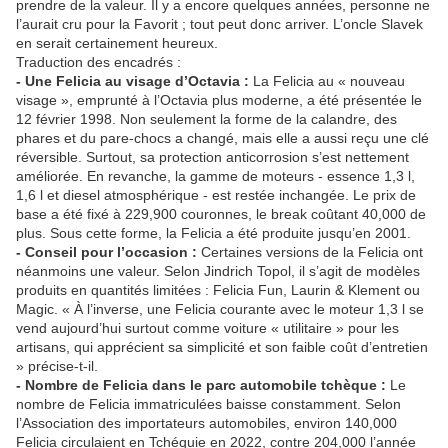
prendre de la valeur. Il y a encore quelques années, personne ne
l’aurait cru pour la Favorit ; tout peut donc arriver. L’oncle Slavek
en serait certainement heureux.
Traduction des encadrés :
- Une Felicia au visage d’Octavia :
La Felicia au « nouveau
visage », emprunté à l’Octavia plus moderne, a été présentée le
12 février 1998. Non seulement la forme de la calandre, des
phares et du pare‑chocs a changé, mais elle a aussi reçu une clé
réversible. Surtout, sa protection anticorrosion s’est nettement
améliorée. En revanche, la gamme de moteurs - essence 1,3 l,
1,6 l et diesel atmosphérique - est restée inchangée. Le prix de
base a été fixé à 229,900 couronnes, le break coûtant 40,000 de
plus. Sous cette forme, la Felicia a été produite jusqu’en 2001.
- Conseil pour l’occasion :
Certaines versions de la Felicia ont
néanmoins une valeur. Selon Jindrich Topol, il s’agit de modèles
produits en quantités limitées : Felicia Fun, Laurin & Klement ou
Magic. « À l’inverse, une Felicia courante avec le moteur 1,3 l se
vend aujourd’hui surtout comme voiture « utilitaire » pour les
artisans, qui apprécient sa simplicité et son faible coût d’entretien
» précise‑t‑il.
- Nombre de Felicia dans le parc automobile tchèque :
Le
nombre de Felicia immatriculées baisse constamment. Selon
l’Association des importateurs automobiles, environ 140,000
Felicia circulaient en Tchéquie en 2022, contre 204,000 l’année