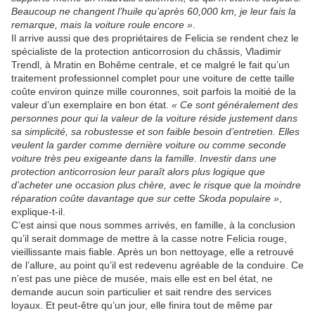
Beaucoup ne changent l’huile qu’après 60,000 km, je leur fais la
remarque, mais la voiture roule encore »
.
Il arrive aussi que des propriétaires de Felicia se rendent chez le
spécialiste de la protection anticorrosion du châssis, Vladimir
Trendl, à Mratin en Bohême centrale, et ce malgré le fait qu’un
traitement professionnel complet pour une voiture de cette taille
coûte environ quinze mille couronnes, soit parfois la moitié de la
valeur d’un exemplaire en bon état.
« Ce sont généralement des
personnes pour qui la valeur de la voiture réside justement dans
sa simplicité, sa robustesse et son faible besoin d’entretien. Elles
veulent la garder comme dernière voiture ou comme seconde
voiture très peu exigeante dans la famille. Investir dans une
protection anticorrosion leur paraît alors plus logique que
d’acheter une occasion plus chère, avec le risque que la moindre
réparation coûte davantage que sur cette Skoda populaire »
,
explique-t-il.
C’est ainsi que nous sommes arrivés, en famille, à la conclusion
qu’il serait dommage de mettre à la casse notre Felicia rouge,
vieillissante mais fiable. Après un bon nettoyage, elle a retrouvé
de l’allure, au point qu’il est redevenu agréable de la conduire. Ce
n’est pas une pièce de musée, mais elle est en bel état, ne
demande aucun soin particulier et sait rendre des services
loyaux. Et peut-être qu’un jour, elle finira tout de même par