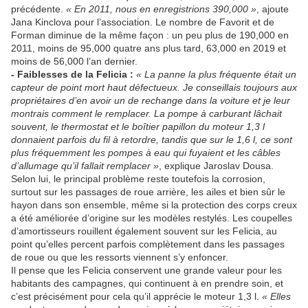
précédente.
« En 2011, nous en enregistrions 390,000 »
, ajoute
Jana Kinclova pour l’association. Le nombre de Favorit et de
Forman diminue de la même façon : un peu plus de 190,000 en
2011, moins de 95,000 quatre ans plus tard, 63,000 en 2019 et
moins de 56,000 l’an dernier.
- Faiblesses de la Felicia :
« La panne la plus fréquente était un
capteur de point mort haut défectueux. Je conseillais toujours aux
propriétaires d’en avoir un de rechange dans la voiture et je leur
montrais comment le remplacer. La pompe à carburant lâchait
souvent, le thermostat et le boîtier papillon du moteur 1,3 l
donnaient parfois du fil à retordre, tandis que sur le 1,6 l, ce sont
plus fréquemment les pompes à eau qui fuyaient et les câbles
d’allumage qu’il fallait remplacer »
, explique Jaroslav Dousa.
Selon lui, le principal problème reste toutefois la corrosion,
surtout sur les passages de roue arrière, les ailes et bien sûr le
hayon dans son ensemble, même si la protection des corps creux
a été améliorée d’origine sur les modèles restylés. Les coupelles
d’amortisseurs rouillent également souvent sur les Felicia, au
point qu’elles percent parfois complètement dans les passages
de roue ou que les ressorts viennent s’y enfoncer.
Il pense que les Felicia conservent une grande valeur pour les
habitants des campagnes, qui continuent à en prendre soin, et
c’est précisément pour cela qu’il apprécie le moteur 1,3 l.
« Elles