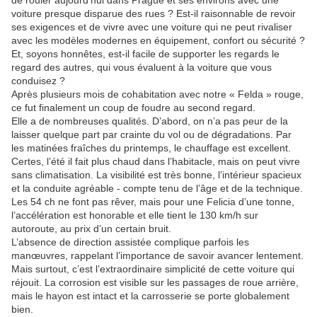
de rouler aujourd’hui dans Prague et ses environs avec une
voiture presque disparue des rues ? Est‑il raisonnable de revoir
ses exigences et de vivre avec une voiture qui ne peut rivaliser
avec les modèles modernes en équipement, confort ou sécurité ?
Et, soyons honnêtes, est‑il facile de supporter les regards le
regard des autres, qui vous évaluent à la voiture que vous
conduisez ?
Après plusieurs mois de cohabitation avec notre « Felda » rouge,
ce fut finalement un coup de foudre au second regard.
Elle a de nombreuses qualités. D’abord, on n’a pas peur de la
laisser quelque part par crainte du vol ou de dégradations. Par
les matinées fraîches du printemps, le chauffage est excellent.
Certes, l’été il fait plus chaud dans l’habitacle, mais on peut vivre
sans climatisation. La visibilité est très bonne, l’intérieur spacieux
et la conduite agréable - compte tenu de l’âge et de la technique.
Les 54 ch ne font pas rêver, mais pour une Felicia d’une tonne,
l’accélération est honorable et elle tient le 130 km/h sur
autoroute, au prix d’un certain bruit.
L’absence de direction assistée complique parfois les
manœuvres, rappelant l’importance de savoir avancer lentement.
Mais surtout, c’est l’extraordinaire simplicité de cette voiture qui
réjouit. La corrosion est visible sur les passages de roue arrière,
mais le hayon est intact et la carrosserie se porte globalement
bien.