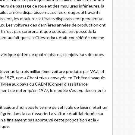
iveurs de passage de roue et des moulures inférieures, la
s ailes arrière disparaissent. Les feux rouges attrayants
issent, les moulures latérales disparaissent pendant un
teux. Les voitures des dernières années de production ont
 Il n'est pas surprenant que ceux qui ont possédé la
ant au fait que la « Chesterka » était considérée comme
oviétique dotée de quatre phares, d'enjoliveurs de roues
venue la trois millionième voiture produite par VAZ, et
n juin 1979, une « Chesterka » envoyée en Tchécoslovaquie
e livrée aux pays du CAEM (Conseil d'assistance
ment de noter qu'en 1977, le modèle s'est vu décerner le
 aujourd’hui sous le terme de véhicule de loisirs, était un
égrée dans la carrosserie. La voiture était fabriquée sur
 n'a finalement pas approuvé cette proposition et la «
nique.