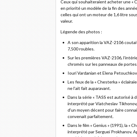
Ceux qui souhaiteraient acheter une « C
en priorité un modèle de la fin des ann
celles qui ont un moteur de 1,6 litre sou
valeur.
Légende des photos :
A son apparition la VAZ-2106 coutait
7,500 roubles.
Sur les premières VAZ-2106, l’intéri
chromés sur les panneaux de portes
Iouri Vardanian et Elena Petouchkov
Les feux de la « Chesterka » éclairai
ne l'ait fait auparavant.
Dans la série « TASS est autorisé à 
interprété par Viatcheslav Tikhonov
d'un moyen décent pour faire connais
convenait parfaitement.
Dans le film « Genius » (1991), la « C
interprété par Sergueï Prokhanov. 