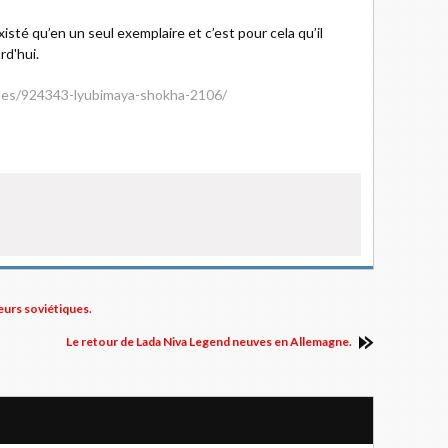
sté qu’en un seul exemplaire et c’est pour cela qu’il
rd'hui.
icles/924343-lyubimaya-shokha-2106/
eurs soviétiques.
Le retour de Lada Niva Legend neuves en Allemagne.