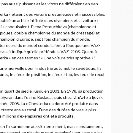
pas aussi puissant et les vitres ne différaient en rien…
terka » étaient des voiture prestigieuses et inaccessibles.
lié un article intitulé « Les olympiens et la voiture » :
'ils conduisaient. Elena Petouchkova (championne et
ympiques, double championne du monde de dressage) et
s champion d'Europe, sept fois champion du monde,
du record du monde) conduisaient à l'époque une VAZ-
va ait indiqué qu'elle préférait la VAZ-2103. Quant à
erka » en ces termes : « Une voiture très sportive » !
une merveille pour l’industrie automobile soviétique. Ils
nts, les feux de position, les feux stop, les feux de recul
n quart de siècle, jusqu'en 2001. En 1998, sa production
 Syzran dans l'usine Roslada , puis chez IZhAvto à Ijevsk,
l'année 2005. La « Chesterka » a donc été produite dans
rente ans au total - l'une des durées de vies la plus
e millions d'exemplaires ont été produits.
e on l’a surnomme aussi) a lentement, mais constamment,
 avec insert en plastique sont remplacés par ceux de la «