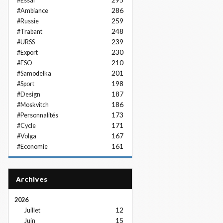
#Essai
286
#Ambiance
259
#Russie
248
#Trabant
239
#URSS
230
#Export
210
#FSO
201
#Samodelka
198
#Sport
187
#Design
186
#Moskvitch
173
#Personnalités
171
#Cycle
167
#Volga
161
#Economie
Archives
2026
12
Juillet
15
Juin