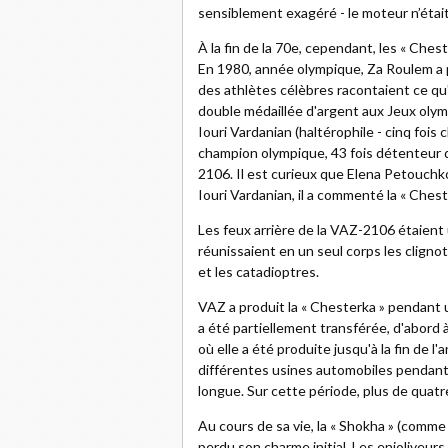
sensiblement exagéré - le moteur n’était 
À la fin de la 70e, cependant, les « Ches
En 1980, année olympique, Za Roulem a pub
des athlètes célèbres racontaient ce qu
double médaillée d'argent aux Jeux ol
Iouri Vardanian (haltérophile - cinq foi
champion olympique, 43 fois détenteur 
2106. Il est curieux que Elena Petouchko
Iouri Vardanian, il a commenté la « Chest
Les feux arrière de la VAZ-2106 étaient 
réunissaient en un seul corps les clignota
et les catadioptres.
VAZ a produit la « Chesterka » pendant u
a été partiellement transférée, d'abord à
où elle a été produite jusqu'à la fin de 
différentes usines automobiles pendant t
longue. Sur cette période, plus de quatr
Au cours de sa vie, la « Shokha » (comm
perdu son charme initial. Les enjoliveurs