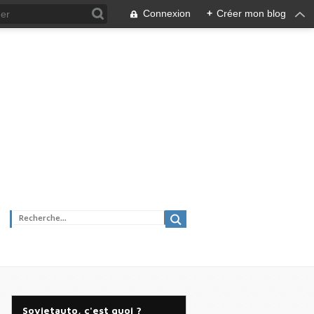
Connexion
+
Créer mon blog
Sovietauto, c'est quoi ?