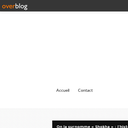
Accueil
Contact
On la surnomme « Shokha » : l'his