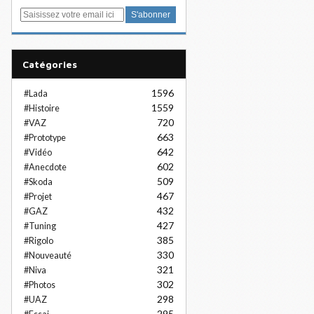
E
m
a
i
Catégories
l
1596
#Lada
1559
#Histoire
720
#VAZ
663
#Prototype
642
#Vidéo
602
#Anecdote
509
#Skoda
467
#Projet
432
#GAZ
427
#Tuning
385
#Rigolo
330
#Nouveauté
321
#Niva
302
#Photos
298
#UAZ
295