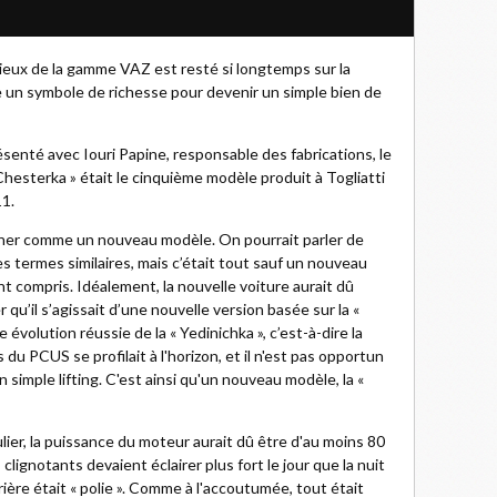
igieux de la gamme VAZ est resté si longtemps sur la
e un symbole de richesse pour devenir un simple bien de
ésenté avec Iouri Papine, responsable des fabrications, le
hesterka » était le cinquième modèle produit à Togliatti
1.
igner comme un nouveau modèle. On pourrait parler de
es termes similaires, mais c’était tout sauf un nouveau
t compris. Idéalement, la nouvelle voiture aurait dû
qu’il s’agissait d’une nouvelle version basée sur la «
 évolution réussie de la « Yedinichka », c’est-à-dire la
 PCUS se profilait à l'horizon, et il n'est pas opportun
simple lifting. C'est ainsi qu'un nouveau modèle, la «
culier, la puissance du moteur aurait dû être d'au moins 80
ignotants devaient éclairer plus fort le jour que la nuit
arrière était « polie ». Comme à l'accoutumée, tout était