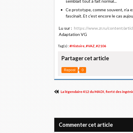
semblait tout à fait normal...
Ce prototype, comme souvent, n’a exi
fascinait. Et c'est encore le cas aujou
Lu sur :
https://www.zr.ru/content/art
Adaptation VG
Tag(s) :
#Histoire
,
#VAZ
,
#2106
Partager cet article
Repost
0
La légendaire 412 du MADI, fierté des ingéni
Commenter cet article