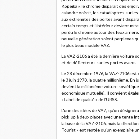
Kopeïka », le chrome disparaît des enjol
calandre noircit, les catadioptres sur le
aux extrémités des portes avant dispara
certain temps et l'intérieur devient mi
perdu le chrome autour des feux arrière.
nouvelle génération soient perplexes qu
le plus beau modèle VAZ.
La VAZ-2106 a été la dernière voiture s
et de déflecteurs sur les portes avant.
Le 28 décembre 1976, la VAZ-2106 est de
le 3 juin 1978, la quatre millionième. E
devient la millionième voiture soviétiqu
économique mutuelle). Il convient égale
« Label de qualité » de l’URSS.
L'une des idées de VAZ, qu’on désignerait
pick-up à deux places avec une tente int
la base de la VAZ-2106, mais la direction
Tourist » est restée qu’un exemplaire u