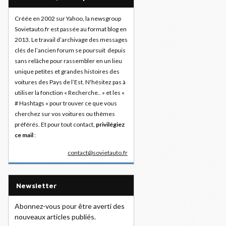
Créée en 2002 sur Yahoo, la newsgroup
Sovietauto.fr est passée au format blog en
2013. Le travail d’archivage des messages
clés de l’ancien forum se poursuit depuis
sans relâche pour rassembler en un lieu
unique petites et grandes histoires des
voitures des Pays de l’Est. N'hésitez pas à
utiliser la fonction « Recherche.. » et les «
# Hashtags » pour trouver ce que vous
cherchez sur vos voitures ou thèmes
préférés. Et pour tout contact,
privilégiez
ce mail
:
contact@sovietauto.fr
Newsletter
Abonnez-vous pour être averti des
nouveaux articles publiés.