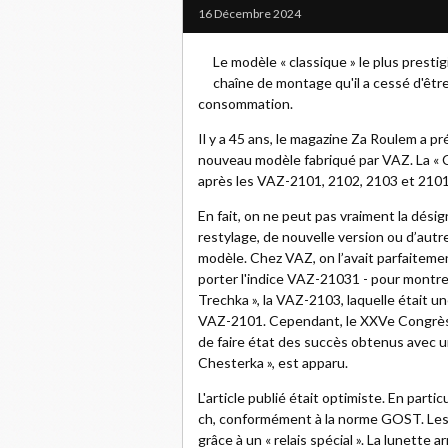
16 Décembre 2024
Le modèle « classique » le plus prest
chaîne de montage qu'il a cessé d'êtr
consommation.
Il y a 45 ans, le magazine Za Roulem a pr
nouveau modèle fabriqué par VAZ. La « C
après les VAZ-2101, 2102, 2103 et 2101
En fait, on ne peut pas vraiment la dés
restylage, de nouvelle version ou d’autr
modèle. Chez VAZ, on l’avait parfaitemen
porter l'indice VAZ-21031 - pour montrer 
Trechka », la VAZ-2103, laquelle était une
VAZ-2101. Cependant, le XXVe Congrès du
de faire état des succès obtenus avec un 
Chesterka », est apparu.
L'article publié était optimiste. En parti
ch, conformément à la norme GOST. Les cl
grâce à un « relais spécial ». La lunette 