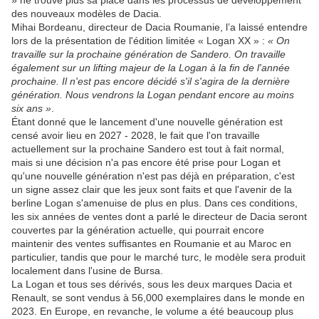
» ne trouve plus sa place dans les processus de développement
des nouveaux modèles de Dacia.
Mihai Bordeanu, directeur de Dacia Roumanie, l’a laissé entendre
lors de la présentation de l'édition limitée « Logan XX » :
« On
travaille sur la prochaine génération de Sandero. On travaille
également sur un lifting majeur de la Logan à la fin de l'année
prochaine. Il n'est pas encore décidé s'il s'agira de la dernière
génération. Nous vendrons la Logan pendant encore au moins
six ans »
.
Étant donné que le lancement d'une nouvelle génération est
censé avoir lieu en 2027 - 2028, le fait que l'on travaille
actuellement sur la prochaine Sandero est tout à fait normal,
mais si une décision n'a pas encore été prise pour Logan et
qu'une nouvelle génération n'est pas déjà en préparation, c'est
un signe assez clair que les jeux sont faits et que l'avenir de la
berline Logan s'amenuise de plus en plus. Dans ces conditions,
les six années de ventes dont a parlé le directeur de Dacia seront
couvertes par la génération actuelle, qui pourrait encore
maintenir des ventes suffisantes en Roumanie et au Maroc en
particulier, tandis que pour le marché turc, le modèle sera produit
localement dans l'usine de Bursa.
La Logan et tous ses dérivés, sous les deux marques Dacia et
Renault, se sont vendus à 56,000 exemplaires dans le monde en
2023. En Europe, en revanche, le volume a été beaucoup plus