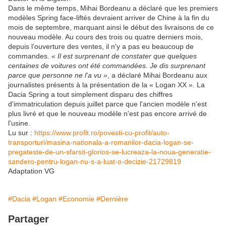
Dans le même temps, Mihai Bordeanu a déclaré que les premiers
modèles Spring face-liftés devraient arriver de Chine à la fin du
mois de septembre, marquant ainsi le début des livraisons de ce
nouveau modèle. Au cours des trois ou quatre derniers mois,
depuis l’ouverture des ventes, il n'y a pas eu beaucoup de
commandes.
« Il est surprenant de constater que quelques
centaines de voitures ont été commandées. Je dis surprenant
parce que personne ne l'a vu »
, a déclaré Mihai Bordeanu aux
journalistes présents à la présentation de la « Logan XX ». La
Dacia Spring a tout simplement disparu des chiffres
d'immatriculation depuis juillet parce que l'ancien modèle n'est
plus livré et que le nouveau modèle n'est pas encore arrivé de
l'usine.
Lu sur :
https://www.profit.ro/povesti-cu-profit/auto-
transporturi/masina-nationala-a-romanilor-dacia-logan-se-
pregateste-de-un-sfarsit-glorios-se-lucreaza-la-noua-generatie-
sandero-pentru-logan-nu-s-a-luat-o-decizie-21729819
Adaptation VG
#Dacia
#Logan
#Economie
#Dernière
Partager