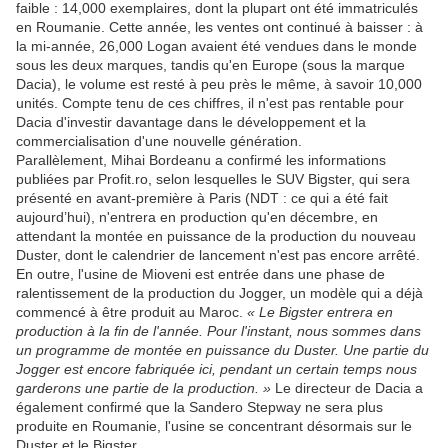
faible : 14,000 exemplaires, dont la plupart ont été immatriculés
en Roumanie. Cette année, les ventes ont continué à baisser : à
la mi-année, 26,000 Logan avaient été vendues dans le monde
sous les deux marques, tandis qu'en Europe (sous la marque
Dacia), le volume est resté à peu près le même, à savoir 10,000
unités. Compte tenu de ces chiffres, il n'est pas rentable pour
Dacia d'investir davantage dans le développement et la
commercialisation d'une nouvelle génération.
Parallèlement, Mihai Bordeanu a confirmé les informations
publiées par Profit.ro, selon lesquelles le SUV Bigster, qui sera
présenté en avant-première à Paris (NDT : ce qui a été fait
aujourd’hui), n'entrera en production qu'en décembre, en
attendant la montée en puissance de la production du nouveau
Duster, dont le calendrier de lancement n'est pas encore arrêté.
En outre, l'usine de Mioveni est entrée dans une phase de
ralentissement de la production du Jogger, un modèle qui a déjà
commencé à être produit au Maroc.
« Le Bigster entrera en
production à la fin de l'année. Pour l'instant, nous sommes dans
un programme de montée en puissance du Duster. Une partie du
Jogger est encore fabriquée ici, pendant un certain temps nous
garderons une partie de la production. »
Le directeur de Dacia a
également confirmé que la Sandero Stepway ne sera plus
produite en Roumanie, l'usine se concentrant désormais sur le
Duster et le Bigster.