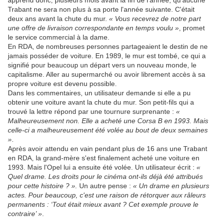
apprend donc, plusieurs mois avant la fin de l'année, qu'aucune
Trabant ne sera non plus à sa porte l'année suivante. C'était
deux ans avant la chute du mur.
« Vous recevrez de notre part
une offre de livraison correspondante en temps voulu »
, promet
le service commercial à la dame.
En RDA, de nombreuses personnes partageaient le destin de ne
jamais posséder de voiture. En 1989, le mur est tombé, ce qui a
signifié pour beaucoup un départ vers un nouveau monde, le
capitalisme. Aller au supermarché ou avoir librement accès à sa
propre voiture est devenu possible.
Dans les commentaires, un utilisateur demande si elle a pu
obtenir une voiture avant la chute du mur. Son petit-fils qui a
trouvé la lettre répond par une tournure surprenante :
«
Malheureusement non. Elle a acheté une Corsa B en 1993. Mais
celle-ci a malheureusement été volée au bout de deux semaines
»
.
Après avoir attendu en vain pendant plus de 16 ans une Trabant
en RDA, la grand-mère s'est finalement acheté une voiture en
1993. Mais l'Opel lui a ensuite été volée. Un utilisateur écrit :
«
Quel drame. Les droits pour le cinéma ont-ils déjà été attribués
pour cette histoire ? ».
Un autre pense :
« Un drame en plusieurs
actes. Pour beaucoup, c'est une raison de rétorquer aux râleurs
permanents : ‘Tout était mieux avant ? Cet exemple prouve le
contraire’ »
.