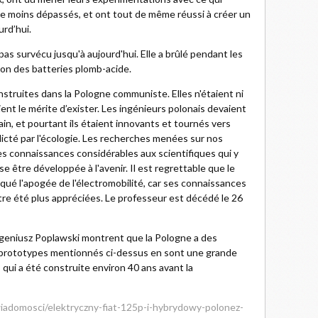
r le moins dépassés, et ont tout de même réussi à créer un
urd’hui.
s survécu jusqu'à aujourd'hui. Elle a brûlé pendant les
tion des batteries plomb-acide.
onstruites dans la Pologne communiste. Elles n'étaient ni
ient le mérite d’exister. Les ingénieurs polonais devaient
main, et pourtant ils étaient innovants et tournés vers
 dicté par l'écologie. Les recherches menées sur nos
es connaissances considérables aux scientifiques qui y
sse être développée à l'avenir. Il est regrettable que le
ué l'apogée de l'électromobilité, car ses connaissances
tre été plus appréciées. Le professeur est décédé le 26
eniusz Poplawski montrent que la Pologne a des
es prototypes mentionnés ci-dessus en sont une grande
, qui a été construite environ 40 ans avant la
iadomosci/elektryczny-fiat-125p-i-hybrydowy-polonez-