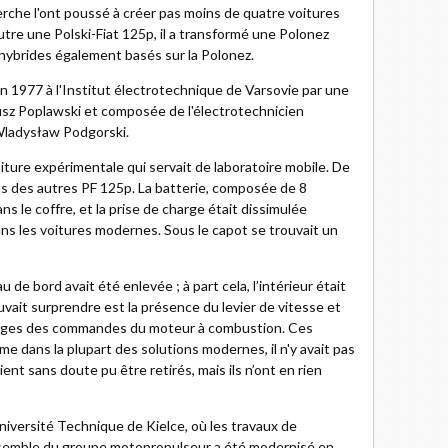
rche l'ont poussé à créer pas moins de quatre voitures
 Outre une Polski-Fiat 125p, il a transformé une Polonez
hybrides également basés sur la Polonez.
n 1977 à l'Institut électrotechnique de Varsovie par une
usz Poplawski et composée de l'électrotechnicien
Wladysław Podgorski.
ture expérimentale qui servait de laboratoire mobile. De
 pas des autres PF 125p. La batterie, composée de 8
s le coffre, et la prise de charge était dissimulée
ans les voitures modernes. Sous le capot se trouvait un
au de bord avait été enlevée ; à part cela, l’intérieur était
uvait surprendre est la présence du levier de vitesse et
estiges des commandes du moteur à combustion. Ces
e dans la plupart des solutions modernes, il n'y avait pas
nt sans doute pu être retirés, mais ils n’ont en rien
Université Technique de Kielce, où les travaux de
nsemble du groupe motopropulseur a été modernisé en