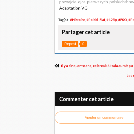
poznajcie-ojca-pierwszych-polskich/bn
Adaptation VG
Tag(s) :
#Histoire
,
#Polski-Fiat
,
#125p
,
#FSO
,
#P
Partager cet article
Repost
0
Il y a cinquante ans, ce break Skoda aurait p
Les 
Commenter cet article
Ajouter un commentaire