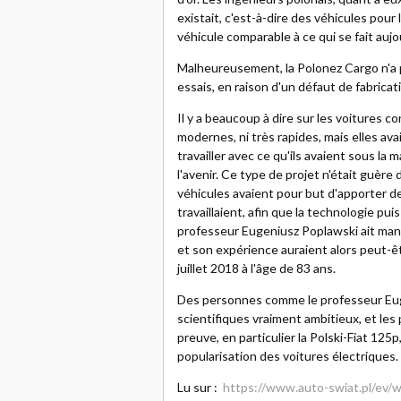
existait, c'est-à-dire des véhicules pou
véhicule comparable à ce qui se fait aujo
Malheureusement, la Polonez Cargo n'a pa
essais, en raison d'un défaut de fabrica
Il y a beaucoup à dire sur les voitures c
modernes, ni très rapides, mais elles ava
travailler avec ce qu'ils avaient sous la 
l'avenir. Ce type de projet n'était guère
véhicules avaient pour but d'apporter d
travaillaient, afin que la technologie pui
professeur Eugeniusz Poplawski ait manq
et son expérience auraient alors peut-ê
juillet 2018 à l'âge de 83 ans.
Des personnes comme le professeur Eug
scientifiques vraiment ambitieux, et l
preuve, en particulier la Polski-Fiat 125p
popularisation des voitures électriques.
Lu sur :
https://www.auto-swiat.pl/ev/w