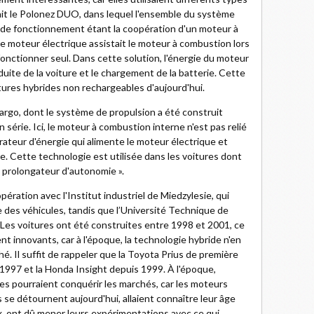
ait le Polonez DUO, dans lequel l'ensemble du système
pe de fonctionnement étant la coopération d'un moteur à
e moteur électrique assistait le moteur à combustion lors
onctionner seul. Dans cette solution, l'énergie du moteur
duite de la voiture et le chargement de la batterie. Cette
oitures hybrides non rechargeables d'aujourd'hui.
rgo, dont le système de propulsion a été construit
érie. Ici, le moteur à combustion interne n'est pas relié
ateur d'énergie qui alimente le moteur électrique et
e. Cette technologie est utilisée dans les voitures dont
 prolongateur d'autonomie ».
ération avec l'Institut industriel de Miedzylesie, qui
e des véhicules, tandis que l’Université Technique de
e. Les voitures ont été construites entre 1998 et 2001, ce
nt innovants, car à l'époque, la technologie hybride n'en
é. Il suffit de rappeler que la Toyota Prius de première
1997 et la Honda Insight depuis 1999. À l'époque,
es pourraient conquérir les marchés, car les moteurs
s se détournent aujourd'hui, allaient connaître leur âge
ux, ont dû mener leurs expérimentations avec ce qui