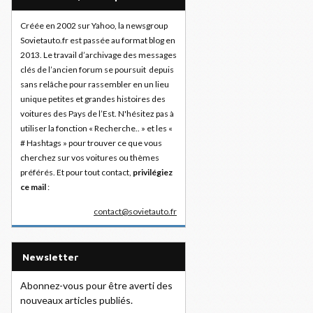
Créée en 2002 sur Yahoo, la newsgroup
Sovietauto.fr est passée au format blog en
2013. Le travail d’archivage des messages
clés de l’ancien forum se poursuit depuis
sans relâche pour rassembler en un lieu
unique petites et grandes histoires des
voitures des Pays de l’Est. N'hésitez pas à
utiliser la fonction « Recherche.. » et les «
# Hashtags » pour trouver ce que vous
cherchez sur vos voitures ou thèmes
préférés. Et pour tout contact,
privilégiez
ce mail
:
contact@sovietauto.fr
Newsletter
Abonnez-vous pour être averti des
nouveaux articles publiés.