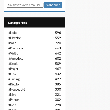
E
m
a
i
Catégories
l
1596
#Lada
1559
#Histoire
720
#VAZ
663
#Prototype
642
#Vidéo
602
#Anecdote
509
#Skoda
467
#Projet
432
#GAZ
427
#Tuning
385
#Rigolo
330
#Nouveauté
321
#Niva
302
#Photos
298
#UAZ
295