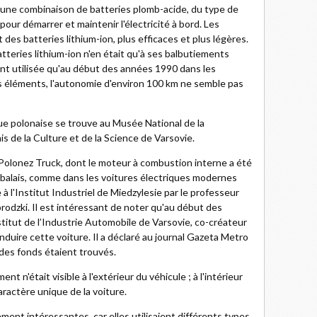
t d'une combinaison de batteries plomb-acide, du type de
 pour démarrer et maintenir l'électricité à bord. Les
des batteries lithium-ion, plus efficaces et plus légères.
teries lithium-ion n'en était qu'à ses balbutiements
nt utilisée qu'au début des années 1990 dans les
s éléments, l'autonomie d'environ 100 km ne semble pas
que polonaise se trouve au Musée National de la
is de la Culture et de la Science de Varsovie.
Polonez Truck, dont le moteur à combustion interne a été
 balais, comme dans les voitures électriques modernes
 à l'Institut Industriel de Miedzylesie par le professeur
odzki. Il est intéressant de noter qu'au début des
stitut de l’Industrie Automobile de Varsovie, co-créateur
onduire cette voiture. Il a déclaré au journal Gazeta Metro
 des fonds étaient trouvés.
 n'était visible à l'extérieur du véhicule ; à l'intérieur
caractère unique de la voiture.
ent intéressantes, car elles utilisaient différents types