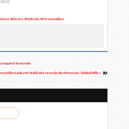
w0838
olonez
,
#Electro
,
#Hybride
,
#Personnalités
u conquérir le monde.
nouvelles Lada ont établi des records de vitesse au « Baikal Mile ».