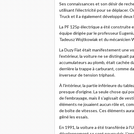
Ses connaissances et son désir de reche
utilisant l'électricité pour se déplacer.
Truck et il a également développé deux 
La PF 125p électrique a été construite e
équipe dirigée par le professeur Eugeni
Tadeusz Wojtkowiak et du mécanicien 
La Duzy Fiat était manifestement une voi
l'extérieur, la voiture ne se distinguait
accumulateurs au plomb, était cachée dan
derrière la trappe à carburant, comme d
inverseur de tension triphasé.
À l'intérieur, la partie inférieure du table
presque d'origine. La seule chose qui po
de l'embrayage, mais il s'agissait de v
éléments ne jouaient aucun rôle et, comm
de boîte de vitesses. Ces éléments auraie
gêné les essais.
En 1991, la voiture a été transférée à l’
développement se sont poursuivis. L'e