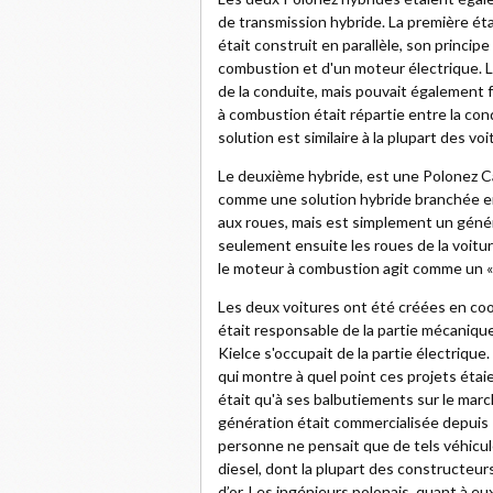
de transmission hybride. La première ét
était construit en parallèle, son princi
combustion et d'un moteur électrique. L
de la conduite, mais pouvait également f
à combustion était répartie entre la con
solution est similaire à la plupart des v
Le deuxième hybride, est une Polonez Ca
comme une solution hybride branchée en s
aux roues, mais est simplement un génér
seulement ensuite les roues de la voitur
le moteur à combustion agit comme un «
Les deux voitures ont été créées en coop
était responsable de la partie mécaniqu
Kielce s'occupait de la partie électriqu
qui montre à quel point ces projets étaie
était qu'à ses balbutiements sur le march
génération était commercialisée depuis 
personne ne pensait que de tels véhicul
diesel, dont la plupart des constructeur
d’or. Les ingénieurs polonais, quant à e