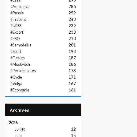
#Essai
286
#Ambiance
259
#Russie
248
#Trabant
239
#URSS
230
#Export
210
#FSO
201
#Samodelka
198
#Sport
187
#Design
186
#Moskvitch
173
#Personnalités
171
#Cycle
167
#Volga
161
#Economie
Archives
2026
12
Juillet
15
Juin