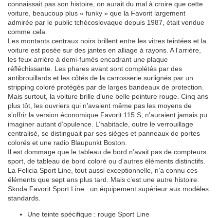
connaissait pas son histoire, on aurait du mal à croire que cette
voiture, beaucoup plus « funky » que la Favorit largement
admirée par le public tchécoslovaque depuis 1987, était vendue
comme cela.
Les montants centraux noirs brillent entre les vitres teintées et la
voiture est posée sur des jantes en alliage à rayons. A l’arrière,
les feux arrière à demi-fumés encadrant une plaque
réfléchissante. Les phares avant sont complétés par des
antibrouillards et les côtés de la carrosserie surlignés par un
stripping coloré protégés par de larges bandeaux de protection.
Mais surtout, la voiture brille d’une belle peinture rouge. Cinq ans
plus tôt, les ouvriers qui n’avaient même pas les moyens de
s’offrir la version économique Favorit 115 S, n’auraient jamais pu
imaginer autant d’opulence. L’habitacle, outre le verrouillage
centralisé, se distinguait par ses sièges et panneaux de portes
colorés et une radio Blaupunkt Boston.
Il est dommage que le tableau de bord n’avait pas de compteurs
sport, de tableau de bord coloré ou d’autres éléments distinctifs.
La Felicia Sport Line, tout aussi exceptionnelle, n’a connu ces
éléments que sept ans plus tard. Mais c’est une autre histoire.
Skoda Favorit Sport Line : un équipement supérieur aux modèles
standards.
Une teinte spécifique : rouge Sport Line