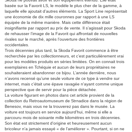
Skoda ne pouvait avoir et son équipement étendu. Elle était
basée sur la Favorit LS, le modèle le plus cher de la gamme, à
laquelle elle ajoutait d’autres éléments. La Sport Line représentait
une économie de dix mille couronnes par rapport à une LS
équipée de la même manière. Mais cette différence était
insignifiante par rapport au prix de vente. Il s’agissait pour Skoda
de rehausser l’image de la Favorit qui affrontait de nouvelles
rivales sur le marché, après l’ouverture des frontières
occidentales.
Trois décennies plus tard, la Skoda Favorit commence à être
recherchée par les collectionneurs, et c’est particulièrement vrai
pour les modèles produits en séries limitées. On en connait trois
exemplaires en Tchéquie et aucun de leurs propriétaires ne
souhaiteraient abandonner ce bijou. L’année dernière, nous
n’avons recensé qu’une seule voiture de ce type à vendre sur
internet, mais c’était une épave ravagée n'ayant comme unique
perspective que de servir pour la pièce détachée.
La voiture figurant en photos dans cet article provient de la
collection du Retroautomuseum de Strnadice dans la région de
Benesov, mais vous ne la trouverez pas dans le musée. La
voiture est toujours en service aujourd'hui, même si elle a
parcouru mois de soixante mille kilomètres en trois décennies.
Son état est strictement d'origine et heureusement aucun
bricoleur n'a jamais essayé « de l'améliorer ». Pourtant, si on ne